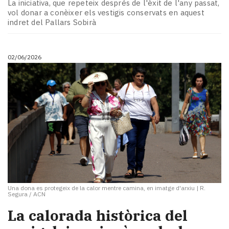
La iniciativa, que repeteix després de l'èxit de l'any passat,
vol donar a conèixer els vestigis conservats en aquest
indret del Pallars Sobirà
02/06/2026
Una dona es protegeix de la calor mentre camina, en imatge d'arxiu
|
R.
Segura / ACN
La calorada històrica del