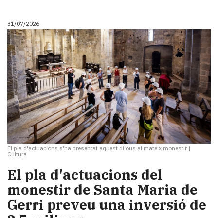
i
turisme
31/07/2026
Cultura
Esports
Mai
tant!
TV
i
mitjans
El
temps
Reportatges
Entrevistes
El pla d'actuacions s'ha presentat aquest dijous al mateix monestir
|
Enquestes
Cultura
A
El pla d'actuacions del
escena!
monestir de Santa Maria de
Dis
la
Gerri preveu una inversió de
teva!