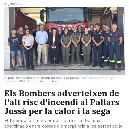
19/06/2026
El parc de Bombers de Tremp ha acollit la presentació de la campanya
forestal a l'Alt Pirineu i Aran
|
Govern
Els Bombers adverteixen de
l'alt risc d'incendi al Pallars
Jussà per la calor i la sega
El temor a la simultaneïtat de focus activa una
coordinació entre cossos d'emergència a les portes de la