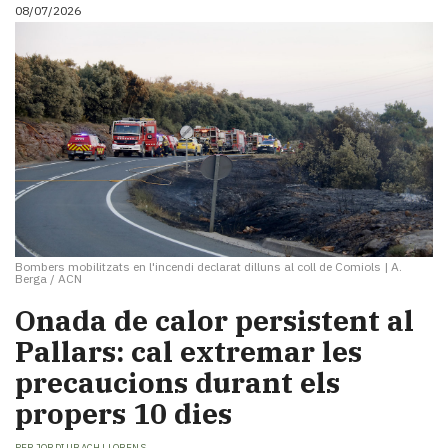
08/07/2026
Bombers mobilitzats en l'incendi declarat dilluns al coll de Comiols
|
A.
Berga / ACN
Onada de calor persistent al
Pallars: cal extremar les
precaucions durant els
propers 10 dies
PER
JORDI UBACH LLORENS