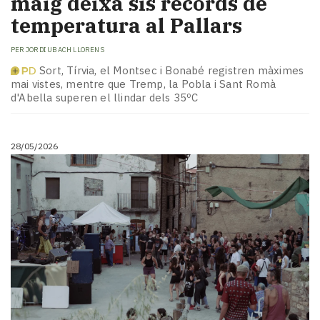
maig deixa sis rècords de
temperatura al Pallars
PER
JORDI UBACH LLORENS
Sort, Tírvia, el Montsec i Bonabé registren màximes
mai vistes, mentre que Tremp, la Pobla i Sant Romà
d'Abella superen el llindar dels 35ºC
28/05/2026