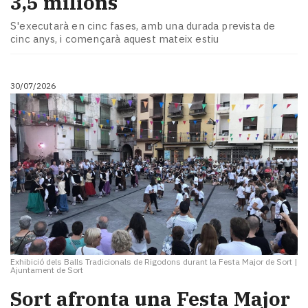
3,5 milions
Subscriptors
La
S'executarà en cinc fases, amb una durada prevista de
newsletter
cinc anys, i començarà aquest mateix estiu
del
Pallars
Contingut
30/07/2026
patrocinat
Lo
més
llegit...
Editorial
Exhibició dels Balls Tradicionals de Rigodons durant la Festa Major de Sort
|
Ajuntament de Sort
Sort afronta una Festa Major