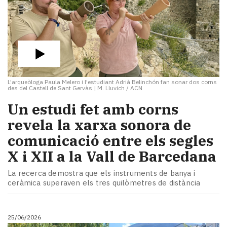
L'arqueòloga Paula Melero i l'estudiant Adrià Belinchón fan sonar dos corns
des del Castell de Sant Gervàs
|
M. Lluvich / ACN
Un estudi fet amb corns
revela la xarxa sonora de
comunicació entre els segles
X i XII a la Vall de Barcedana
La recerca demostra que els instruments de banya i
ceràmica superaven els tres quilòmetres de distància
25/06/2026