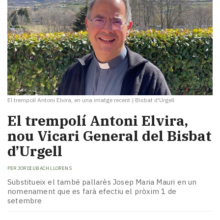
El trempolí Antoni Elvira, en una imatge recent
|
Bisbat d'Urgell
​El trempolí Antoni Elvira,
nou Vicari General del Bisbat
d’Urgell
PER
JORDI UBACH LLORENS
Substitueix el també pallarès Josep Maria Mauri en un
nomenament que es farà efectiu el pròxim 1 de
setembre