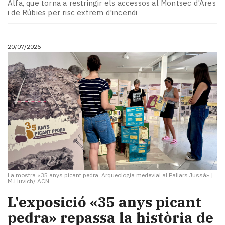
Alfa, que torna a restringir els accessos al Montsec d'Ares
i de Rúbies per risc extrem d'incendi
20/07/2026
La mostra «35 anys picant pedra. Arqueologia medevial al Pallars Jussà»
|
M.Lluvich/ ACN
L'exposició «35 anys picant
pedra» repassa la història de