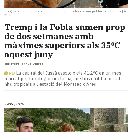
Un gos beu d'una font en plena onada de calor en una població catalana
|
A.
Mor
Tremp i la Pobla sumen prop
de dos setmanes amb
màximes superiors als 35ºC
aquest juny
PER
JORDI UBACH LLORENS
La capital del Jussà assoleix els 41,2ºC en un mes
marcat per la xafogor nocturna, que fins i tot ha portat
nits tropicals a l'estació del Montsec d'Ares
29/06/2026