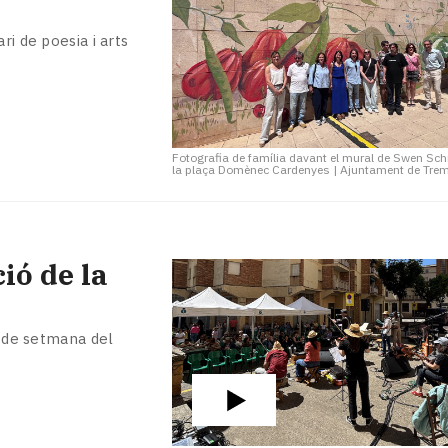
ri de poesia i arts
Fotografia de família davant el mural de Swen Sch
la plaça Domènec Cardenyes
|
Ajuntament de Tre
ió de la
p de setmana del