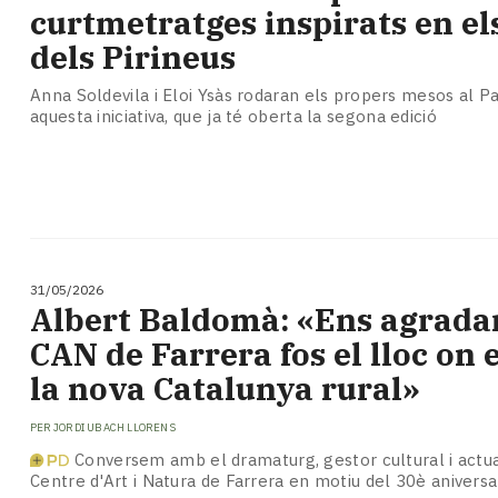
Subscriptors
curtmetratges inspirats en el
La
dels Pirineus
newsletter
del
Anna Soldevila i Eloi Ysàs rodaran els propers mesos al Pa
Pallars
aquesta iniciativa, que ja té oberta la segona edició
Contingut
patrocinat
Lo
més
llegit...
Editorial
31/05/2026
Albert Baldomà: «Ens agradar
CAN de Farrera fos el lloc on 
la nova Catalunya rural»
PER
JORDI UBACH LLORENS
Conversem amb el dramaturg, gestor cultural i actua
Centre d'Art i Natura de Farrera en motiu del 30è anivers