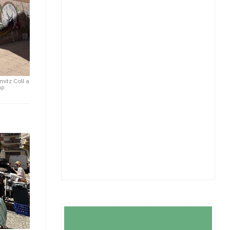
mitz Coll a
mp