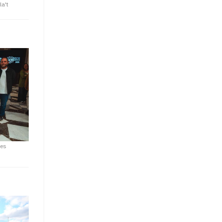
la't
les