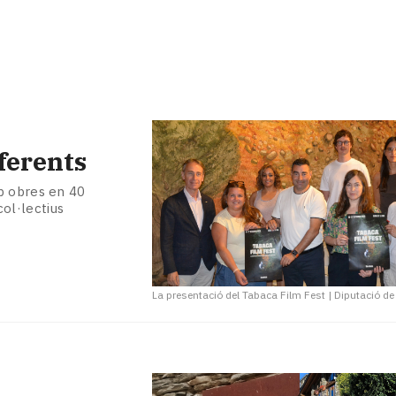
ferents
b obres en 40
col·lectius
La presentació del Tabaca Film Fest
|
Diputació de