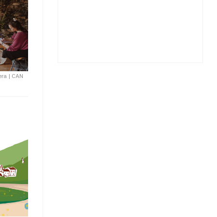
era
|
CAN