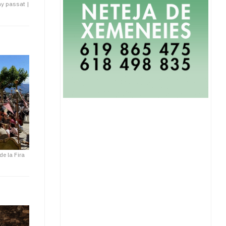
any passat
|
de la Fira