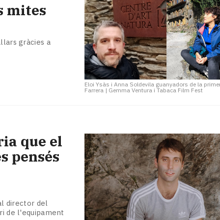
s mites
llars gràcies a
Eloi Ysàs i Anna Soldevila guanyadors de la prime
Farrera
|
Gemma Ventura i Tabaca Film Fest
ia que el
es pensés
l director del
ari de l'equipament