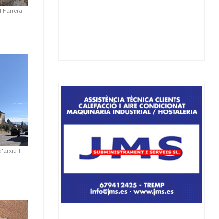
 Farrera
d'arxiu
|