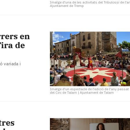
Imatge d'una de les activitats del Tribulossi de l'
Ajuntament de Tremp
rrers en
ira de
 variada i
Imatge d'un espectacle de l'edició de l'any passat 
del Circ de Talarn
|
Ajuntament de Talarn
tres