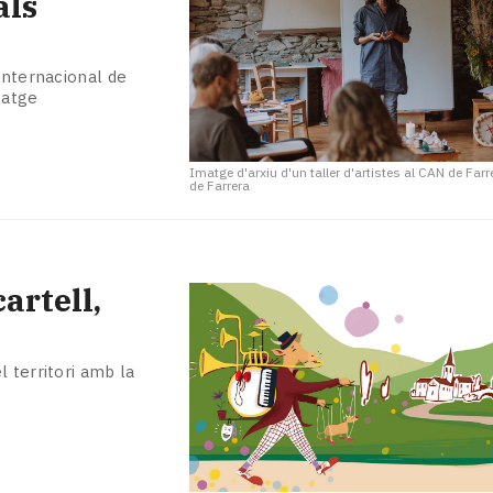
als
internacional de
satge
Imatge d'arxiu d'un taller d'artistes al CAN de Farr
de Farrera
artell,
 territori amb la