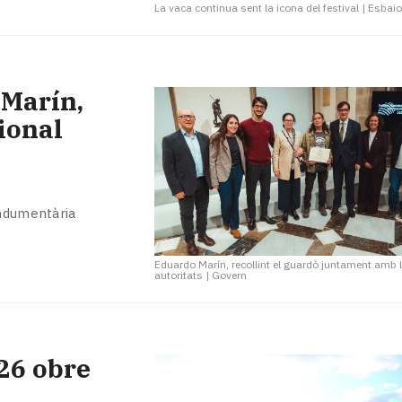
La vaca continua sent la icona del festival
|
Esbaio
 Marín,
ional
indumentària
Eduardo Marín, recollint el guardò juntament amb 
autoritats
|
Govern
026 obre