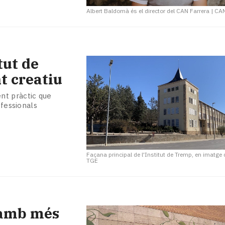
Albert Baldomà és el director del CAN Farrera
|
CAN
tut de
t creatiu
nt pràctic que
ofessionals
Façana principal de l'Institut de Tremp, en imatge 
TGE
 amb més