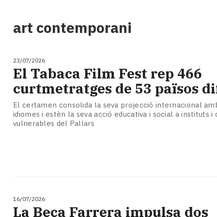
i
turisme
art contemporani
Cultura
Esports
Mai
23/07/2026
tant!
El Tabaca Film Fest rep 466
TV
curtmetratges de 53 països di
i
mitjans
El certamen consolida la seva projecció internacional am
El
idiomes i estèn la seva acció educativa i social a instituts i 
temps
vulnerables del Pallars
Reportatges
Entrevistes
Enquestes
A
escena!
Dis
la
16/07/2026
teva!
La Beca Farrera impulsa dos