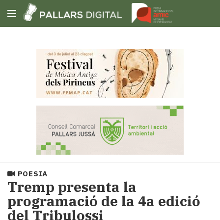
Subscriu-t'hi
Cerca
Portada
Opinió
Fem-
ho
fàcil
Successos
Societat
POESIA
Política
Tremp presenta la
i
programació de la 4a edició
municipis
del Tribulossi
Economia