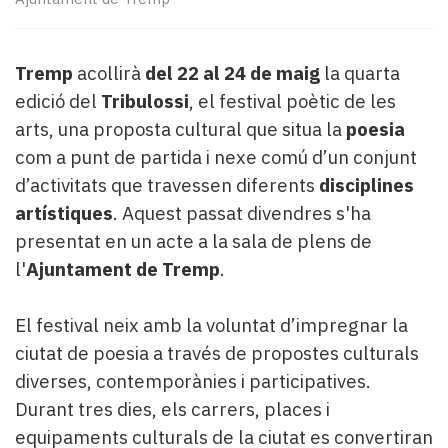
Subscriptors
La
newsletter
Tremp
acollirà
del 22 al 24 de maig
la quarta
del
Pallars
edició del
Tribulossi
, el festival poètic de les
Contingut
arts, una proposta cultural que situa la
poesia
patrocinat
com a punt de partida i nexe comú d’un conjunt
Lo
d’activitats que travessen diferents
disciplines
més
artístiques
. Aquest passat divendres s'ha
llegit...
Editorial
presentat en un acte a la sala de plens de
l'
Ajuntament de Tremp
.
El festival neix amb la voluntat d’impregnar la
ciutat de poesia a través de propostes culturals
diverses, contemporànies i participatives.
Durant tres dies, els carrers, places i
equipaments culturals de la ciutat es convertiran