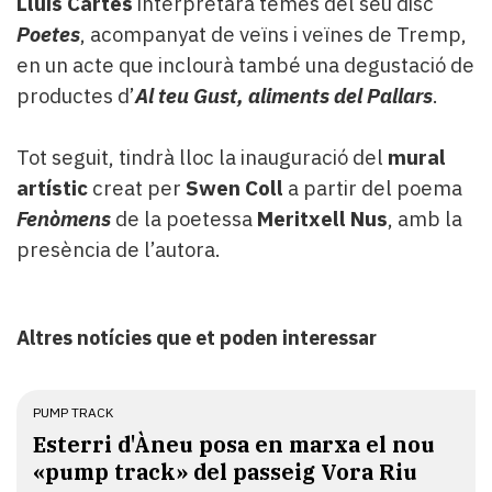
Lluís Cartes
interpretarà temes del seu disc
Poetes
, acompanyat de veïns i veïnes de Tremp,
en un acte que inclourà també una degustació de
productes d’
Al teu Gust, aliments del Pallars
.
Tot seguit, tindrà lloc la inauguració del
mural
artístic
creat per
Swen Coll
a partir del poema
Fenòmens
de la poetessa
Meritxell Nus
, amb la
presència de l’autora.
Altres notícies que et poden interessar
PUMP TRACK
Esterri d'Àneu posa en marxa el nou
«pump track» del passeig Vora Riu