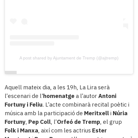
A post shared by Ajuntament de Tremp (@ajtremp)
Aquell mateix dia, a les 19h, La Lira serà
l’escenari de l'
homenatge
a l’autor
Antoni
Fortuny i Feliu
. L’acte combinarà recital poètic i
música amb la participació de
Meritxell
i
Núria
Fortuny
,
Pep Coll
, l’
Orfeó de Tremp
, el grup
Folk i Manxa
, així com les actrius
Ester