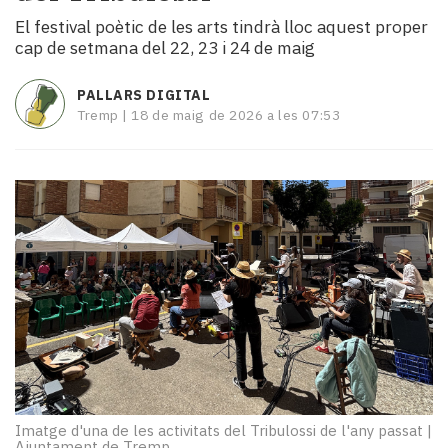
i
El festival poètic de les arts tindrà lloc aquest proper
turisme
cap de setmana del 22, 23 i 24 de maig
Cultura
Esports
PALLARS DIGITAL
Mai
Tremp |
18 de maig de 2026 a les 07:53
tant!
TV
i
mitjans
El
temps
Reportatges
Entrevistes
Enquestes
A
escena!
Dis
la
teva!
Imatge d'una de les activitats del Tribulossi de l'any passat
|
Ajuntament de Tremp