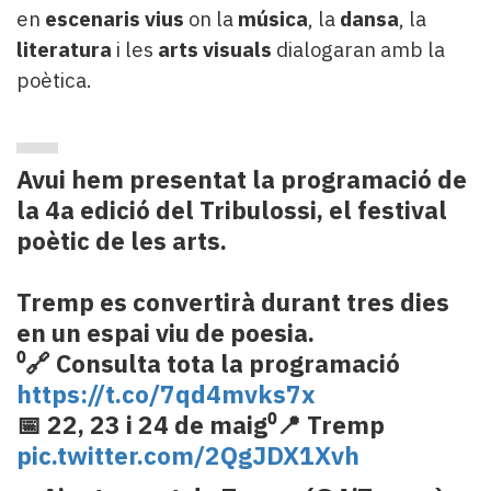
en
escenaris vius
on la
música
, la
dansa
, la
literatura
i les
arts visuals
dialogaran amb la
poètica.
Avui hem presentat la programació de
la 4a edició del Tribulossi, el festival
poètic de les arts.
Tremp es convertirà durant tres dies
en un espai viu de poesia.
⁰🔗 Consulta tota la programació
https://t.co/7qd4mvks7x
📅 22, 23 i 24 de maig⁰📍 Tremp
pic.twitter.com/2QgJDX1Xvh