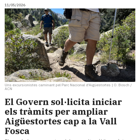
11/05/2026
Uns excursionistes caminant pel Parc Nacional d'Aigüestortes
|
O. Bosch /
ACN
El Govern sol·licita iniciar
els tràmits per ampliar
Aigüestortes cap a la Vall
Fosca