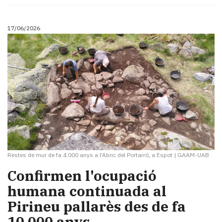
17/06/2026
Restes de mur de fa 4.000 anys a l'Abric del Portarró, a Espot
|
GAAM-UAB
Confirmen l'ocupació
humana continuada al
Pirineu pallarès des de fa
10.000 anys