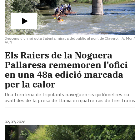
Descens d'un rai sota l'atenta mirada del públic al pont de Claverol
|
A. Mor /
ACN
​Els Raiers de la Noguera
Pallaresa rememoren l'ofici
en una 48a edició marcada
per la calor
Una trentena de tripulants naveguen sis quilòmetres riu
avall des de la presa de Llania en quatre rais de tres trams
02/07/2026