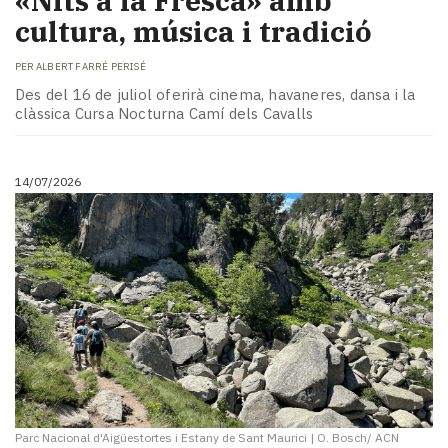
«Nits a la Fresca» amb
cultura, música i tradició
PER
ALBERT FARRÉ PERISÉ
Des del 16 de juliol oferirà cinema, havaneres, dansa i la
clàssica Cursa Nocturna Camí dels Cavalls
14/07/2026
Parc Nacional d'Aigüestortes i Estany de Sant Maurici
|
O. Bosch/ ACN