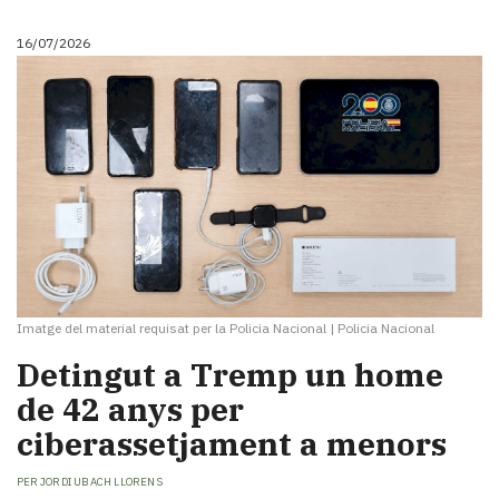
16/07/2026
Imatge del material requisat per la Policia Nacional
|
Policia Nacional
​Detingut a Tremp un home
de 42 anys per
ciberassetjament a menors
PER
JORDI UBACH LLORENS