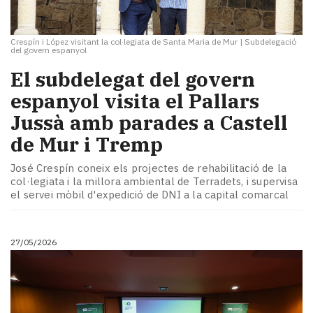
Crespín i López visitant la col·legiata de Santa Maria de Mur
|
Subdelegació
del govern espanyol
El subdelegat del govern
espanyol visita el Pallars
Jussà amb parades a Castell
de Mur i Tremp
José Crespín coneix els projectes de rehabilitació de la
col·legiata i la millora ambiental de Terradets, i supervisa
el servei mòbil d'expedició de DNI a la capital comarcal
27/05/2026