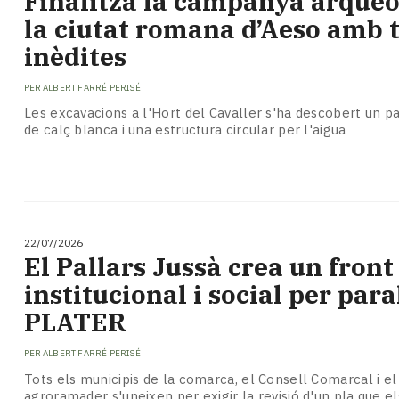
Finalitza la campanya arqueo
Subscriptors
la ciutat romana d’Aeso amb 
La
newsletter
inèdites
del
Pallars
PER
ALBERT FARRÉ PERISÉ
Contingut
Les excavacions a l'Hort del Cavaller s'ha descobert un 
patrocinat
de calç blanca i una estructura circular per l'aigua
Lo
més
llegit...
Editorial
22/07/2026
El Pallars Jussà crea un fron
institucional i social per para
PLATER
PER
ALBERT FARRÉ PERISÉ
Tots els municipis de la comarca, el Consell Comarcal i el
agroramader s'uneixen per exigir la revisió d'un pla que e