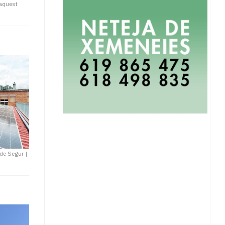
aquest
 de Segur
|