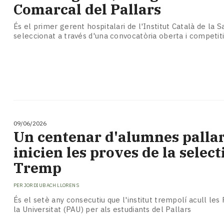
Comarcal del Pallars
És el primer gerent hospitalari de l'Institut Català de la S
seleccionat a través d'una convocatòria oberta i competit
09/06/2026
Un centenar d'alumnes palla
inicien les proves de la select
Tremp
PER
JORDI UBACH LLORENS
És el setè any consecutiu que l'institut trempolí acull les
la Universitat (PAU) per als estudiants del Pallars