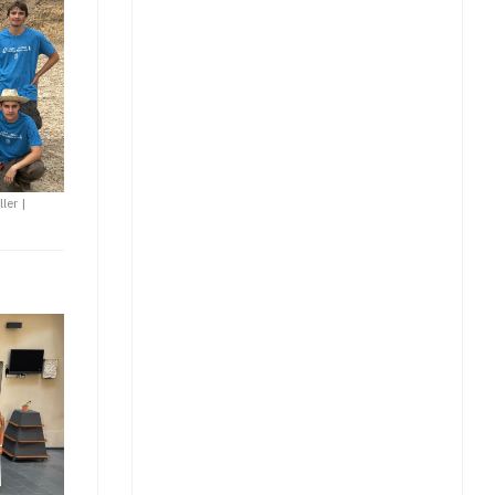
ller
|