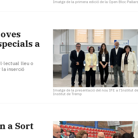
Imatge de la primera edició de la Open Bloc Pallar
joves
pecials a
·lectual lleu o
la inserció
Imatge de la presentació del nou IFE a l'Institut 
Institut de Tremp
n a Sort