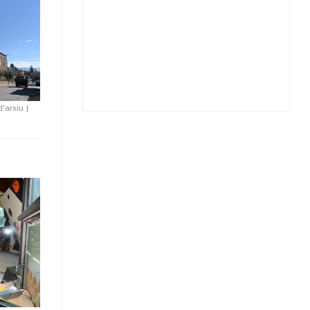
d'arxiu
|