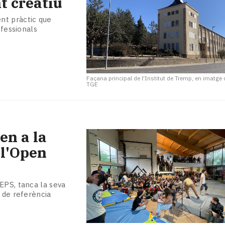
t creatiu
nt pràctic que
ofessionals
Façana principal de l'Institut de Tremp, en imatge 
TGE
en a la
 l'Open
EPS, tanca la seva
 de referència