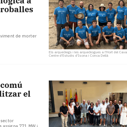
lògica a
troballes
paviment de morter
Els arqueòlegs i les arqueòlogues a l'Hort del Cava
Centre d'Estudis d'Isona i Conca Dellà
t comú
litzar el
 sector
ls assigna 771 MW i