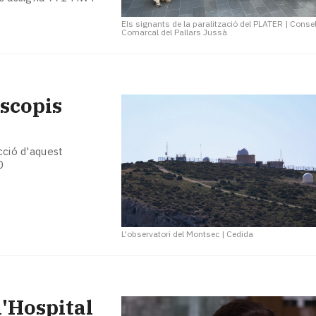
Els signants de la paralització del PLATER
|
Consel
Comarcal del Pallars Jussà
escopis
cció d'aquest
0
L'observatori del Montsec
|
Cedida
l'Hospital