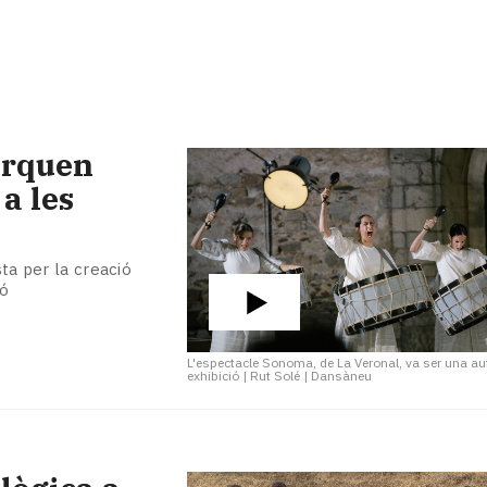
arquen
 a les
sta per la creació
ló
L'espectacle Sonoma, de La Veronal, va ser una au
exhibició
|
Rut Solé | Dansàneu