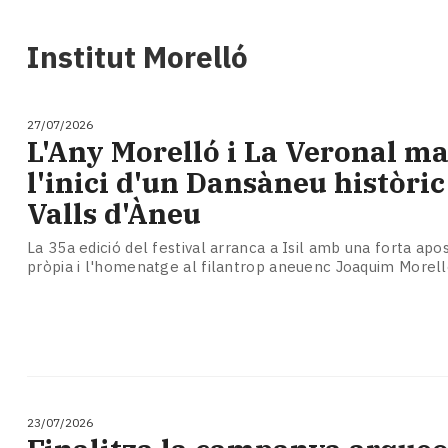
i
turisme
Institut Morelló
Cultura
Esports
Mai
27/07/2026
tant!
L'Any Morelló i La Veronal m
TV
l'inici d'un Dansàneu històric
i
mitjans
Valls d'Àneu
El
temps
La 35a edició del festival arranca a Isil amb una forta apo
pròpia i l'homenatge al filantrop aneuenc Joaquim Morel
Reportatges
Entrevistes
Enquestes
A
escena!
Dis
la
23/07/2026
teva!