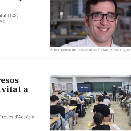
alut (ICS)
iva
El nou gerent de l'Hospital del Pallars, Oriol Yugue
resos
ivitat a
 Proves d'Accés a