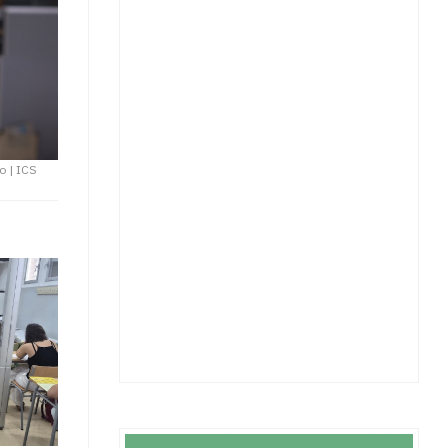
ro
|
ICS