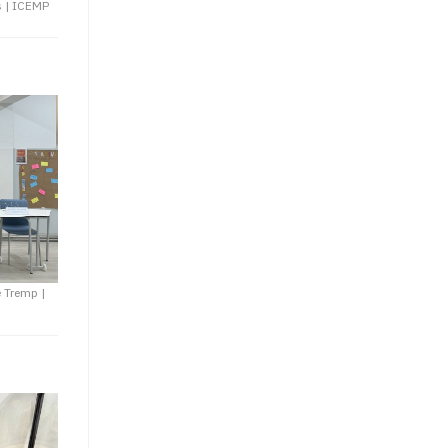
s
|
ICEMP
de Tremp
|