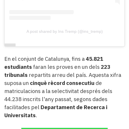
A post shared by Ins Tremp (@ins_tremp)
En el conjunt de Catalunya, fins a
45.821
estudiants
faran les proves en un dels
223
tribunals
repartits arreu del país. Aquesta xifra
suposa un
cinquè rècord consecutiu
de
matriculacions a la selectivitat després dels
44.238 inscrits l'any passat, segons dades
facilitades pel
Departament de Recerca i
Universitats
.