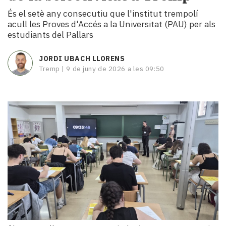
i
És el setè any consecutiu que l'institut trempolí
turisme
acull les Proves d'Accés a la Universitat (PAU) per als
Cultura
estudiants del Pallars
Esports
Mai
JORDI UBACH LLORENS
tant!
Tremp |
9 de juny de 2026 a les 09:50
TV
i
mitjans
El
temps
Reportatges
Entrevistes
Enquestes
A
escena!
Dis
la
teva!