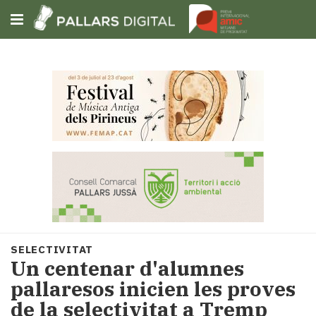
Subscriu-t'hi
Cerca
Portada
Opinió
Fem-
ho
fàcil
Successos
Societat
SELECTIVITAT
Política
Un centenar d'alumnes
i
pallaresos inicien les proves
municipis
de la selectivitat a Tremp
Economia