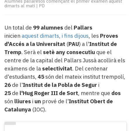
Alumnes pallaresos començant el primer examen aquest
Subscriptors
dimarts al matí
|
PD
La
newsletter
del
Un total de
99
alumnes
del
Pallars
Pallars
Contingut
inicien
aquest dimarts, i fins dijous
, les
Proves
patrocinat
d'Accés a la Universitat
(
PAU
) a l'
Institut de
Lo
Tremp
. Serà el
setè any consecutiu
que el
més
centre de la capital del Pallars Jussà acollirà els
llegit...
exàmens de la
selectivitat
. Del centenar
Editorial
d'estudiants,
45
són del mateix institut trempolí,
26
de l'
Institut de la Pobla de Segur
i
25
de
l'Hug Roger III de Sort
, mentre que
dos
són
lliures
i
un
prové de l'
Institut Obert de
Catalunya
(IOC).