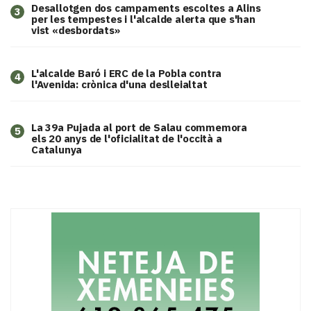
​Desallotgen dos campaments escoltes a Alins
3
per les tempestes i l'alcalde alerta que s'han
vist «desbordats»
L'alcalde Baró i ERC de la Pobla contra
4
l'Avenida: crònica d'una deslleialtat
​La 39a Pujada al port de Salau commemora
5
els 20 anys de l'oficialitat de l'occità a
Catalunya