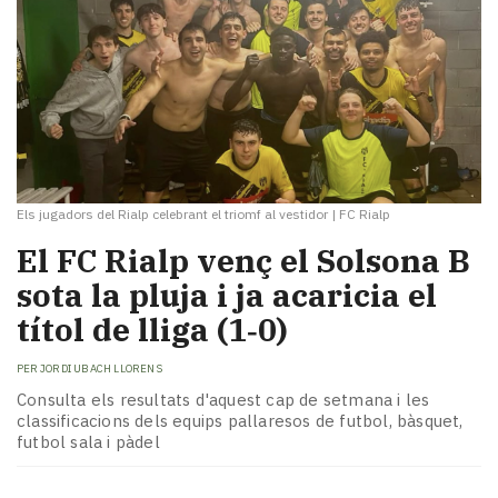
Els jugadors del Rialp celebrant el triomf al vestidor
|
FC Rialp
El FC Rialp venç el Solsona B
sota la pluja i ja acaricia el
títol de lliga (1‑0)
PER
JORDI UBACH LLORENS
Consulta els resultats d'aquest cap de setmana i les
classificacions dels equips pallaresos de futbol, bàsquet,
futbol sala i pàdel