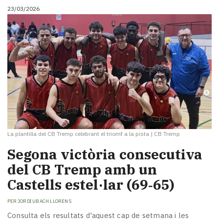
23/03/2026
La plantilla del CB Tremp celebrant el triomf a la pista
|
CB Tremp
Segona victòria consecutiva
del CB Tremp amb un
Castells estel·lar (69‑65)
PER
JORDI UBACH LLORENS
Consulta els resultats d'aquest cap de setmana i les