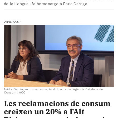
Subscriptors
de la llengua i fa homenatge a Enric Garriga
La
newsletter
del
28/07/2026
Pallars
Contingut
patrocinat
Lo
més
llegit...
Editorial
Isidor Garcia, en primer terme, és el director de l'Agència Catalana del
Consum
|
ACC
​Les reclamacions de consum
creixen un 20% a l’Alt