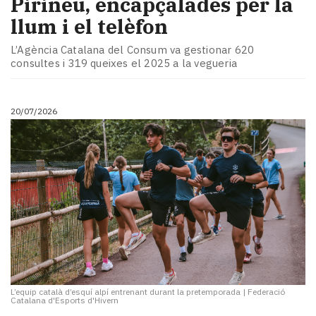
Pirineu, encapçalades per la
llum i el telèfon
L’Agència Catalana del Consum va gestionar 620
consultes i 319 queixes el 2025 a la vegueria
20/07/2026
L’equip català d’esquí alpí entrenant durant la pretemporada
|
Federació
Catalana d'Esports d'Hivern