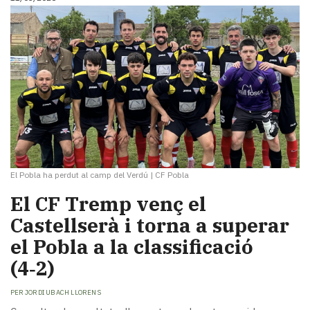
El Pobla ha perdut al camp del Verdú
|
CF Pobla
El CF Tremp venç el
Castellserà i torna a superar
el Pobla a la classificació
(4‑2)
PER
JORDI UBACH LLORENS