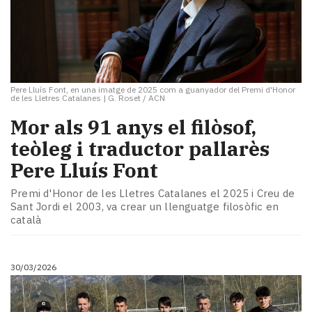
Pere Lluís Font, en una imatge de 2025 com a guanyador del Premi d'Honor
de les Lletres Catalanes
|
G. Roset / ACN
Mor als 91 anys el filòsof,
teòleg i traductor pallarès
Pere Lluís Font
Premi d'Honor de les Lletres Catalanes el 2025 i Creu de
Sant Jordi el 2003, va crear un llenguatge filosòfic en
català
30/03/2026