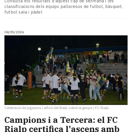
Consulta els resultats d'aquest cap de setmana i les
classificacions dels equips pallaresos de futbol, bàsquet,
futbol sala i pàdel
04/05/2026
Celebració de jugadors i afició del Rialp sobre la gespa
|
FC Rialp
Campions i a Tercera: el FC
Rialp certifica l'ascens amb