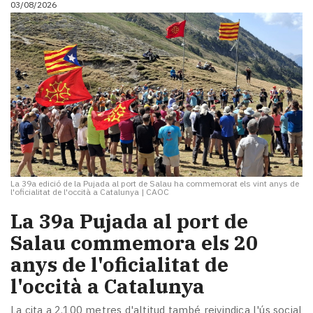
03/08/2026
i
turisme
Cultura
Esports
Mai
tant!
TV
i
mitjans
El
temps
La 39a edició de la Pujada al port de Salau ha commemorat els vint anys de
Reportatges
l'oficialitat de l'occità a Catalunya
|
CAOC
Entrevistes
​La 39a Pujada al port de
Enquestes
A
Salau commemora els 20
escena!
anys de l'oficialitat de
Dis
l'occità a Catalunya
la
teva!
La cita a 2.100 metres d'altitud també reivindica l'ús social