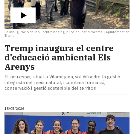
La inauguració del nou centre ha tingut lloc aquest dimecres
|
Ajuntament de
Tremp
​Tremp inaugura el centre
d'educació ambiental Els
Arenys
El nou espai, situat a Vilamitjana, vol difondre la gestió
integrada del medi natural, i combina formació,
conservació i gestió sostenible del territori
18/05/2026