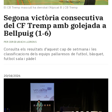
El CB Tremp masculí ha derrotat l'Alpicat B
|
CB Tremp
Segona victòria consecutiva
del CF Tremp amb golejada a
Bellpuig (1‑6)
PER
JORDI UBACH LLORENS
Consulta els resultats d'aquest cap de setmana i les
classificacions dels equips pallaresos de futbol, bàsquet,
futbol sala i pàdel
20/04/2026