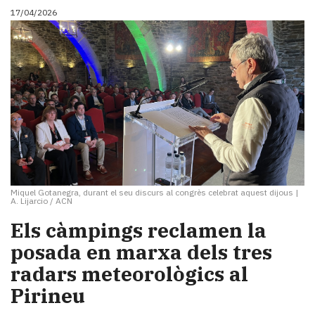
17/04/2026
Miquel Gotanegra, durant el seu discurs al congrès celebrat aquest dijous
|
A. Lijarcio / ACN
Els càmpings reclamen la
posada en marxa dels tres
radars meteorològics al
Pirineu