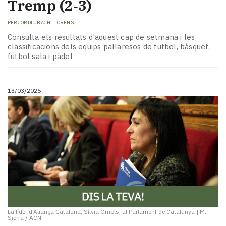
Tremp (2‑3)
PER
JORDI UBACH LLORENS
Consulta els resultats d'aquest cap de setmana i les
classificacions dels equips pallaresos de futbol, bàsquet,
futbol sala i pàdel
13/03/2026
La líder d'Aliança Catalana, Sílvia Orriols, al Parlament de Catalunya
|
M.
Sierra / ACN