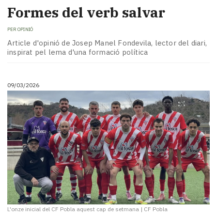
Formes del verb salvar
PER
OPINIÓ
Article d'opinió de Josep Manel Fondevila, lector del diari,
inspirat pel lema d'una formació política
09/03/2026
L'onze inicial del CF Pobla aquest cap de setmana
|
CF Pobla