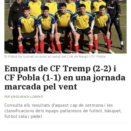
El Pobla ha sumat un punt al camp del Coll de Nargó
|
CF Pobla
Empats de CF Tremp (2‑2) i
CF Pobla (1‑1) en una jornada
marcada pel vent
PER
JORDI UBACH LLORENS
Consulta els resultats d'aquest cap de setmana i les
classificacions dels equips pallaresos de futbol, bàsquet,
futbol sala i pàdel