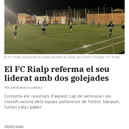
El FC Rialp disputant el partit ajornat al camp de l'Ivars d'Urgell
|
FC Rialp
El FC Rialp referma el seu
liderat amb dos golejades
PER
JORDI UBACH LLORENS
Consulta els resultats d'aquest cap de setmana i les
classificacions dels equips pallaresos de futbol, bàsquet,
futbol sala i pàdel
18/02/2026