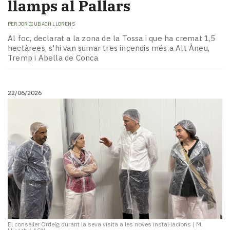
llamps al Pallars
PER
JORDI UBACH LLORENS
Al foc, declarat a la zona de la Tossa i que ha cremat 1,5
hectàrees, s'hi van sumar tres incendis més a Alt Àneu,
Tremp i Abella de Conca
22/06/2026
El conseller Ordeig durant la seva visita a les noves instal·lacions
|
M.