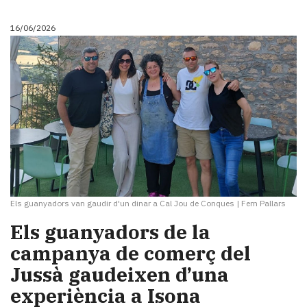
16/06/2026
Els guanyadors van gaudir d'un dinar a Cal Jou de Conques
|
Fem Pallars
Els guanyadors de la
campanya de comerç del
Jussà gaudeixen d’una
experiència a Isona