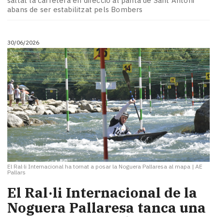
saltat la carretera en direcció al pantà de Sant Antoni
Subscriptors
abans de ser estabilitzat pels Bombers
La
newsletter
del
30/06/2026
Pallars
Contingut
patrocinat
Lo
més
llegit...
Editorial
El Ral·li Internacional ha tornat a posar la Noguera Pallaresa al mapa
|
AE
Pallars
El Ral·li Internacional de la
Noguera Pallaresa tanca una