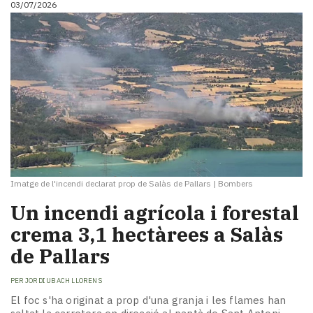
03/07/2026
i
turisme
Cultura
Esports
Mai
tant!
TV
i
mitjans
El
temps
Imatge de l'incendi declarat prop de Salàs de Pallars
|
Bombers
Reportatges
Entrevistes
Un incendi agrícola i forestal
Enquestes
crema 3,1 hectàrees a Salàs
A
de Pallars
escena!
Dis
PER
JORDI UBACH LLORENS
la
teva!
El foc s'ha originat a prop d'una granja i les flames han