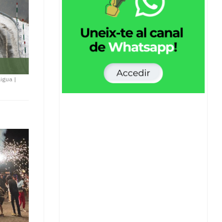
aigua
|