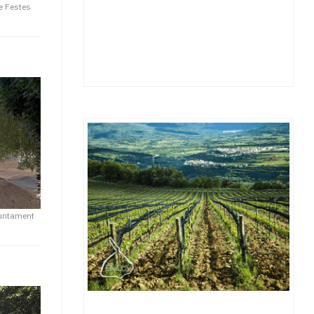
e Festes
untament