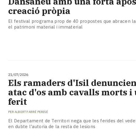
Dansàneu amb una forta apost
creació pròpia
El festival programa prop de 40 propostes que abracen la 
el patrimoni material i immaterial
21/07/2026
Els ramaders d'Isil denuncie
atac d'os amb cavalls morts i
ferit
PER
ALBERT FARRÉ PERISÉ
El Departament de Territori nega que les ferides del vedell
en dubte l'autoria de la resta de lesions