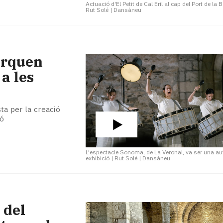
Actuació d'El Petit de Cal Eril al cap del Port de la
Rut Solé | Dansàneu
arquen
 a les
sta per la creació
ló
L'espectacle Sonoma, de La Veronal, va ser una au
exhibició
|
Rut Solé | Dansàneu
 del