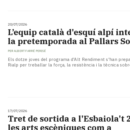
20/07/2026
L’equip català d'esquí alpí int
la pretemporada al Pallars S
PER
ALBERT FARRÉ PERISÉ
Els dotze joves del programa d'Alt Rendiment s'han prepa
Rialp per treballar la força, la resistència i la tècnica sob
17/07/2026
Tret de sortida a l'Esbaiola't
les arts escèniques com a