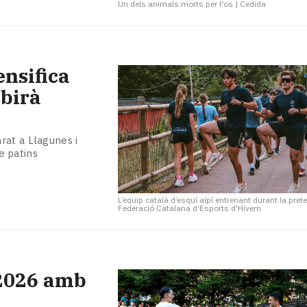
Un dels animals morts per l'os
|
Cedida
ensifica
obirà
rat a Llagunes i
re patins
L’equip català d’esquí alpí entrenant durant la pr
Federació Catalana d'Esports d'Hivern
 2026 amb