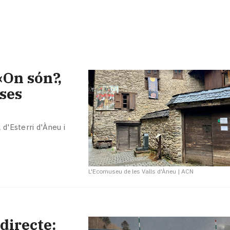
«On són?,
ses
 d'Esterri d'Àneu i
L'Ecomuseu de les Valls d'Àneu
|
ACN
 directe: