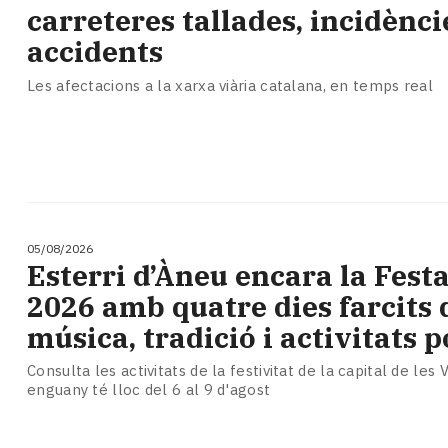
Subscriptors
carreteres tallades, incidènci
La
accidents
newsletter
del
Les afectacions a la xarxa viària catalana, en temps real
Pallars
Contingut
patrocinat
Lo
més
llegit...
Editorial
05/08/2026
Esterri d’Àneu encara la Fest
2026 amb quatre dies farcits 
música, tradició i activitats 
Consulta les activitats de la festivitat de la capital de les 
enguany té lloc del 6 al 9 d'agost