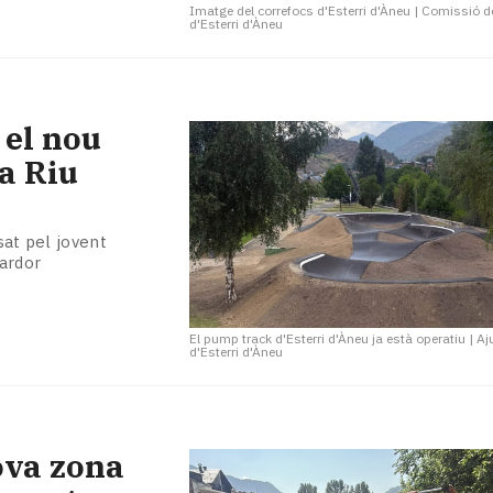
Imatge del correfocs d'Esterri d'Àneu
|
Comissió d
d'Esterri d'Àneu
 el nou
a Riu
sat pel jovent
tardor
El pump track d'Esterri d'Àneu ja està operatiu
|
Aj
d'Esterri d'Àneu
nova zona