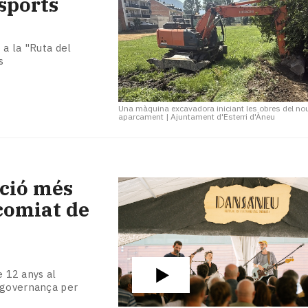
sports
 a la "Ruta del
s
Una màquina excavadora iniciant les obres del no
aparcament
|
Ajuntament d'Esterri d'Àneu
ició més
comiat de
e 12 anys al
a governança per