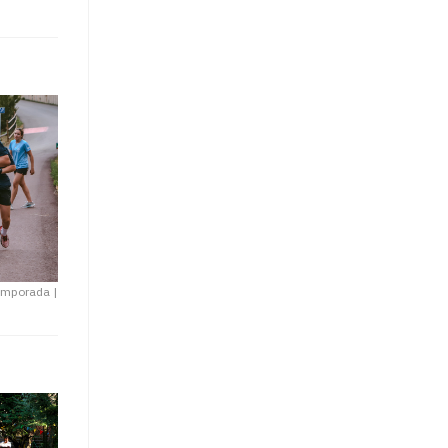
etemporada
|