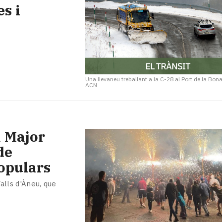
es i
Una llevaneu treballant a la C-28 al Port de la Bon
ACN
a Major
de
populars
Valls d'Àneu, que