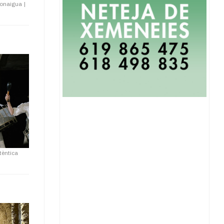
 Bonaigua
|
tèntica