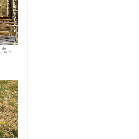
r de
h / ACN