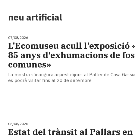
i
turisme
neu artificial
Cultura
Esports
Mai
07/08/2026
tant!
L'Ecomuseu acull l'exposició 
TV
85 anys d'exhumacions de fos
i
mitjans
comunes»
El
temps
La mostra s'inaugura aquest dijous al Paller de Casa Gassia
es podrà visitar fins al 20 de setembre
Reportatges
Entrevistes
Enquestes
A
escena!
Dis
la
06/08/2026
teva!
Estat del trànsit al Pallars en