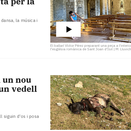
a per la
dansa, la música i
El ballarí Víctor Pérez preparant una peça a l'interio
l'església romànica de Sant Joan d'Isil
|
M. Lluvic
n un nou
 un vedell
 siguin d'os i posa