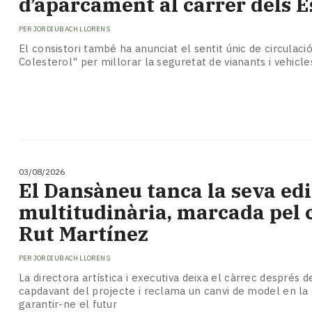
d’aparcament al carrer dels E
PER
JORDI UBACH LLORENS
El consistori també ha anunciat el sentit únic de circulació
Colesterol" per millorar la seguretat de vianants i vehicle
03/08/2026
​El Dansàneu tanca la seva ed
multitudinària, marcada pel 
Rut Martínez
PER
JORDI UBACH LLORENS
La directora artística i executiva deixa el càrrec després d
capdavant del projecte i reclama un canvi de model en l
garantir-ne el futur