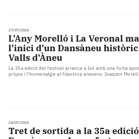
27/07/2026
L'Any Morelló i La Veronal m
l'inici d'un Dansàneu històric
Valls d'Àneu
La 35a edició del festival arranca a Isil amb una forta apo
pròpia i l'homenatge al filantrop aneuenc Joaquim Morel
24/07/2026
​Tret de sortida a la 35a edició