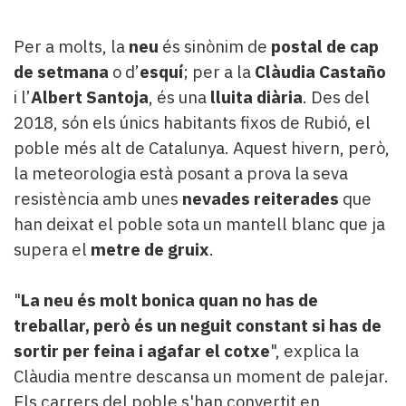
Subscriptors
La
Per a molts, la
neu
és sinònim de
postal de cap
newsletter
del
de setmana
o d’
esquí
; per a la
Clàudia Castaño
Pallars
i l’
Albert Santoja
, és una
lluita diària
. Des del
Contingut
2018, són els únics habitants fixos de Rubió, el
patrocinat
poble més alt de Catalunya. Aquest hivern, però,
Lo
més
la meteorologia està posant a prova la seva
llegit...
resistència amb unes
nevades reiterades
que
Editorial
han deixat el poble sota un mantell blanc que ja
supera el
metre de gruix
.
"
La neu és molt bonica quan no has de
treballar, però és un neguit constant si has de
sortir per feina i agafar el cotxe
", explica la
Clàudia mentre descansa un moment de palejar.
Els carrers del poble s'han convertit en