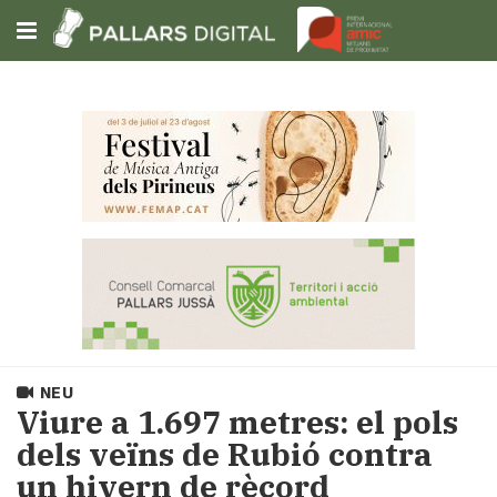
Subscriu-t'hi
Cerca
Portada
Opinió
Fem-
ho
fàcil
Successos
Societat
NEU
Política
Viure a 1.697 metres: el pols
i
dels veïns de Rubió contra
municipis
un hivern de rècord
Economia