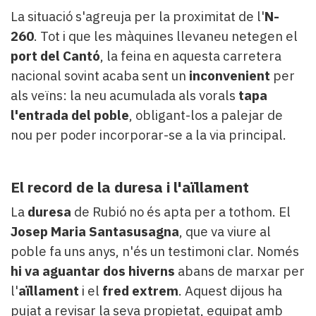
La situació s'agreuja per la proximitat de l'
N-
260
. Tot i que les màquines llevaneu netegen el
port del Cantó
, la feina en aquesta carretera
nacional sovint acaba sent un
inconvenient
per
als veïns: la neu acumulada als vorals
tapa
l'entrada del poble
, obligant-los a palejar de
nou per poder incorporar-se a la via principal.
El record de la duresa i l'aïllament
La
duresa
de Rubió no és apta per a tothom. El
Josep Maria Santasusagna
, que va viure al
poble fa uns anys, n'és un testimoni clar. Només
hi va aguantar dos hiverns
abans de marxar per
l'
aïllament
i el
fred extrem
. Aquest dijous ha
pujat a revisar la seva propietat, equipat amb