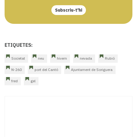
Subscriu-t'hi
ETIQUETES:
Societat
neu
hivern
nevada
Rubió
N-260
port del Cantó
Ajuntament de Soriguera
fred
gel