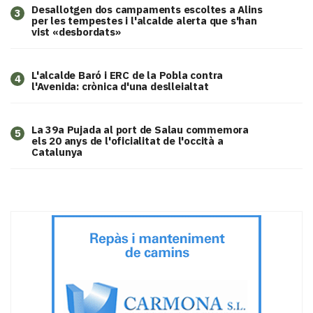
​Desallotgen dos campaments escoltes a Alins
3
per les tempestes i l'alcalde alerta que s'han
vist «desbordats»
L'alcalde Baró i ERC de la Pobla contra
4
l'Avenida: crònica d'una deslleialtat
​La 39a Pujada al port de Salau commemora
5
els 20 anys de l'oficialitat de l'occità a
Catalunya