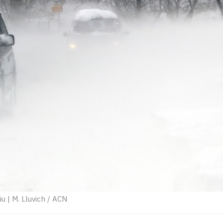
iu
|
M. Lluvich / ACN