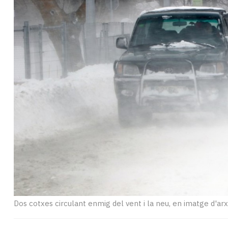
Subscriptors
La
newsletter
del
Pallars
Contingut
patrocinat
Lo
més
llegit...
Editorial
Dos cotxes circulant enmig del vent i la neu, en imatge d'arx