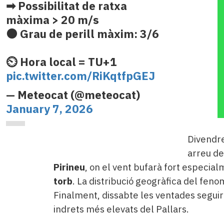
➡ Possibilitat de ratxa
màxima > 20 m/s
🟠 Grau de perill màxim: 3/6
⏲️ Hora local = TU+1
pic.twitter.com/RiKqtfpGEJ
— Meteocat (@meteocat)
January 7, 2026
Divendre
arreu de
Pirineu
, on el vent bufarà fort especial
torb
. La distribució geogràfica del fen
Finalment, dissabte les ventades seguir
indrets més elevats del Pallars.