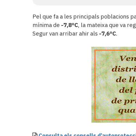
Pel que fa a les principals poblacions p
mínima de
-7,8ºC
, la mateixa que va reg
Segur van arribar ahir als
-7,6ºC
.
Consulta els consells d’autoprotecci