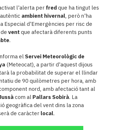
ctivat l'alerta per
fred
que ha tingut les
'autèntic
ambient hivernal
, però n'ha
 Pla Especial d'Emergències per risc de
ó de
vent
que afectarà diferents punts
abte
.
informa el
Servei Meteorològic de
ya
(Meteocat), a partir d'aquest dijous
rà la probabilitat de superar el llindar
tatiu de 90 quilòmetres per hora, amb
component nord, amb afectació tant al
 Jussà
com al
Pallars Sobirà
. La
ció geogràfica del vent dins la zona
serà de caràcter
local
.