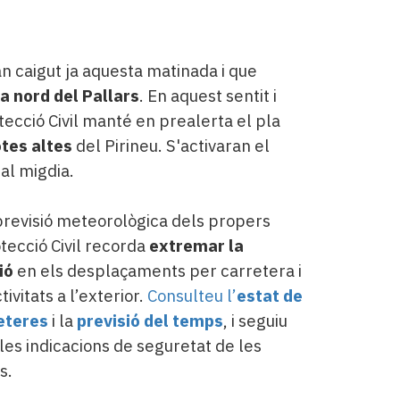
n caigut ja aquesta matinada i que
a nord del Pallars
. En aquest sentit i
otecció Civil manté en prealerta el pla
tes altes
del Pirineu. S'activaran el
 al migdia.
revisió meteorològica dels propers
otecció Civil recorda
extremar la
ió
en els desplaçaments per carretera i
tivitats a l’exterior.
Consulteu l’
estat de
eteres
i la
previsió del temps
, i seguiu
es indicacions de seguretat de les
s.