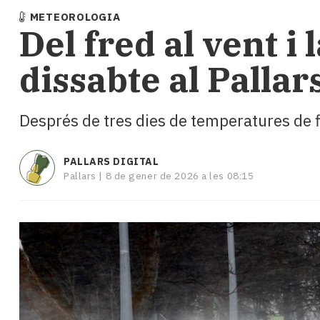
i
METEOROLOGIA
turisme
Del fred al vent i 
Cultura
Esports
dissabte al Pallar
Mai
tant!
TV
Després de tres dies de temperatures de f
i
mitjans
El
PALLARS DIGITAL
temps
Pallars |
8 de gener de 2026 a les 08:15
Reportatges
Entrevistes
Enquestes
A
escena!
Dis
la
teva!