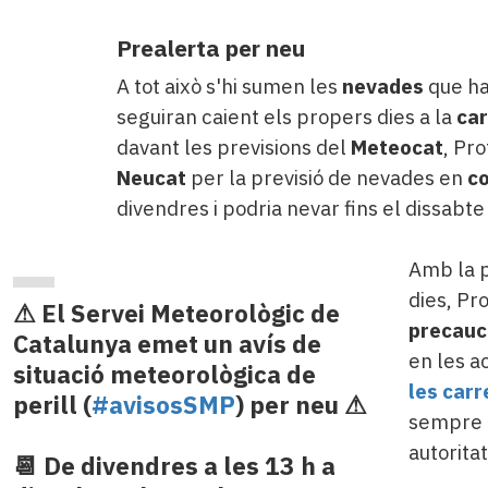
Prealerta per neu
A tot això s'hi sumen les
nevades
que ha
seguiran caient els propers dies a la
car
davant les previsions del
Meteocat
, Pr
Neucat
per la previsió de nevades en
co
divendres i podria nevar fins el dissabte
Amb la p
dies, Pr
⚠ El Servei Meteorològic de
precauc
Catalunya emet un avís de
en les ac
situació meteorològica de
les carr
perill (
#avisosSMP
) per neu ⚠
sempre l
autoritat
📆 De divendres a les 13 h a