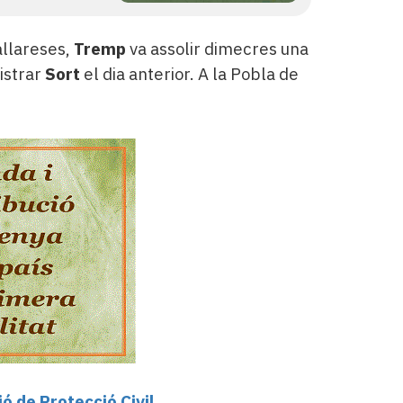
allareses,
Tremp
va assolir dimecres una
istrar
Sort
el dia anterior. A la Pobla de
ó de Protecció Civil