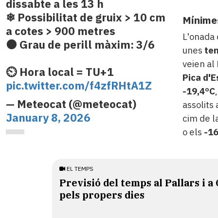
dissabte a les 13 h
❄ Possibilitat de gruix > 10 cm
Mínime
a cotes > 900 metres
L'onada 
🟠 Grau de perill màxim: 3/6
unes
te
veien al 
⏲️ Hora local = TU+1
Pica d'E
pic.twitter.com/f4zfRHtA1Z
-19,4ºC
— Meteocat (@meteocat)
assolits 
January 8, 2026
cim de l
o els
-16
EL TEMPS
Previsió del temps al Pallars i a
pels propers dies