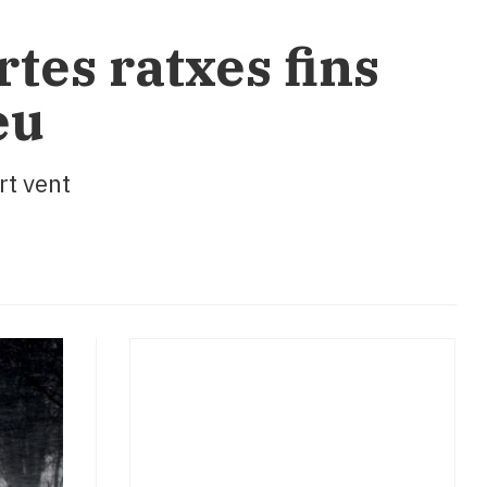
ortes ratxes fins
eu
rt vent