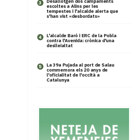
​Desallotgen dos campaments
3
escoltes a Alins per les
tempestes i l'alcalde alerta que
s'han vist «desbordats»
L'alcalde Baró i ERC de la Pobla
4
contra l'Avenida: crònica d'una
deslleialtat
​La 39a Pujada al port de Salau
5
commemora els 20 anys de
l'oficialitat de l'occità a
Catalunya