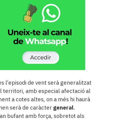
s l’episodi de vent serà generalitzat
l territori, amb especial afectació al
ment a cotes altes, on a més hi haurà
omen serà de caràcter
general
.
an bufant amb força, sobretot als