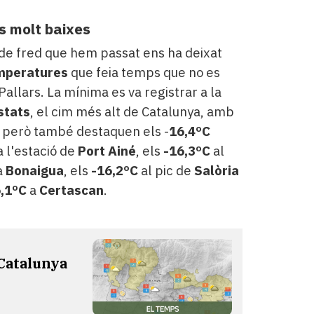
s molt baixes
de fred que hem passat ens ha deixat
mperatures
que feia temps que no es
Pallars. La mínima es va registrar a la
stats
, el cim més alt de Catalunya, amb
, però també destaquen els -
16,4ºC
a l'estació de
Port Ainé
, els
-16,3ºC
al
a
Bonaigua
, els
-16,2ºC
al pic de
Salòria
,1ºC
a
Certascan
.
 Catalunya