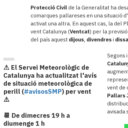
Protecció Civil
de la Generalitat ha desa
comarques pallareses en una situació d
activat una altra. En aquest cas, la del
vent Catalunya (
Ventcat
) per la previsi
del país aquest
dijous
,
divendres
i
diss
Segons 
Catalun
⚠ El Servei Meteorològic de
augmenta
Catalunya ha actualitzat l'avís
represen
de situació meteorològica de
vent de 
perill (
#avisosSMP
) per vent
Pallars
⚠️
distribu
avisada 
📆 De dimecres 19 h a
diumenge 1 h