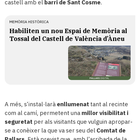
castell amb el
barri de Sant Cosme
.
MEMÒRIA HISTÒRICA
Habiliten un nou Espai de Memòria al
Tossal del Castell de València d’Àneu
A més, s’instal·larà
enllumenat
tant al recinte
com al camí, permetent una
millor visibilitat i
seguretat
per als visitants que vulguin apropar-
se a conèixer la que va ser seu del
Comtat de
Pallars
. Està previst que, amb l’arribada de la