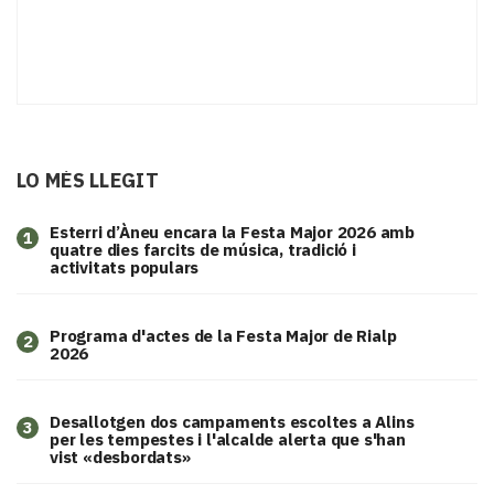
LO MÉS LLEGIT
Esterri d’Àneu encara la Festa Major 2026 amb
1
quatre dies farcits de música, tradició i
activitats populars
Programa d'actes de la Festa Major de Rialp
2
2026
​Desallotgen dos campaments escoltes a Alins
3
per les tempestes i l'alcalde alerta que s'han
vist «desbordats»