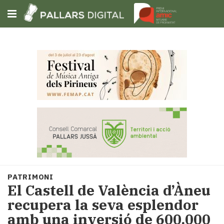
Subscriu-t'hi
Cerca
Portada
Opinió
Fem-
ho
fàcil
Successos
Societat
PATRIMONI
Política
El Castell de València d’Àneu
i
recupera la seva esplendor
municipis
amb una inversió de 600.000
Economia