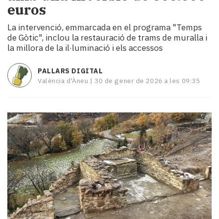
euros
i
turisme
La intervenció, emmarcada en el programa "Temps
Cultura
de Gòtic", inclou la restauració de trams de muralla i
Esports
la millora de la il·luminació i els accessos
Mai
tant!
PALLARS DIGITAL
TV
València d'Àneu |
30 de gener de 2026 a les 09:35
i
mitjans
El
temps
Reportatges
Entrevistes
Enquestes
A
escena!
Dis
la
teva!