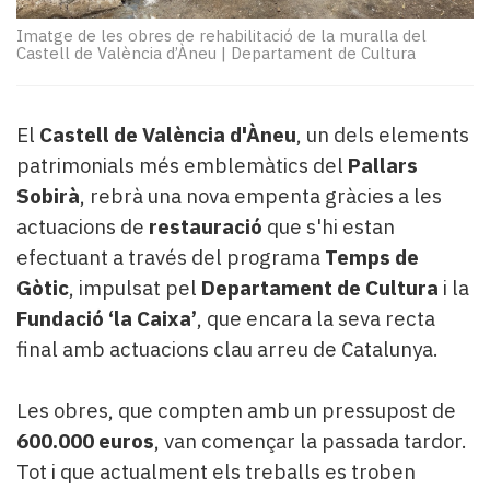
Subscriptors
La
Imatge de les obres de rehabilitació de la muralla del
Castell de València d’Àneu
|
Departament de Cultura
newsletter
del
Pallars
Contingut
El
Castell de València d'Àneu
, un dels elements
patrocinat
patrimonials més emblemàtics del
Pallars
Lo
Sobirà
, rebrà una nova empenta gràcies a les
més
actuacions de
restauració
que s'hi estan
llegit...
efectuant a través del programa
Temps de
Editorial
Gòtic
, impulsat pel
Departament de Cultura
i la
Fundació ‘la Caixa’
, que encara la seva recta
final amb actuacions clau arreu de Catalunya.
Les obres, que compten amb un pressupost de
600.000 euros
, van començar la passada tardor.
Tot i que actualment els treballs es troben