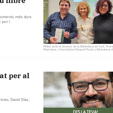
u llibre
 moments més durs
 por i
Millat amb el director de la Biblioteca de Sort, Ro
Manrique, i l'escriptora Raquel Picolo
|
Biblioteca d
at per al
ineu, David Díaz,