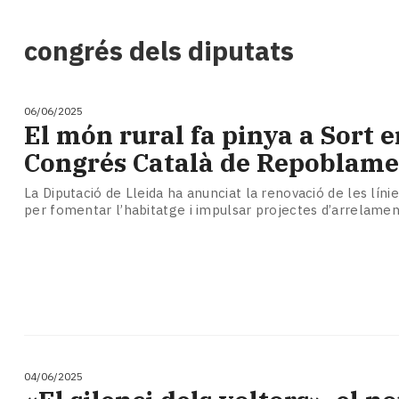
i
turisme
congrés dels diputats
Cultura
Esports
Mai
06/06/2025
tant!
El món rural fa pinya a Sort e
TV
Congrés Català de Repoblame
i
mitjans
La Diputació de Lleida ha anunciat la renovació de les lín
El
per fomentar l’habitatge i impulsar projectes d’arrelament
temps
Reportatges
Entrevistes
Enquestes
A
escena!
Dis
la
04/06/2025
teva!