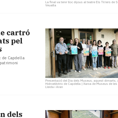
La final va tenir lloc dijous al teatre Els Til·lers de S
Veualta
de cartró
ats pel
s
c de Capdella
patrimoni
Presentació del Dia dels Museus, aquest dimarts,
Hidroelèctric de Capdella
|
Xarxa de Museus de les 
Lleida i Aran
n dels