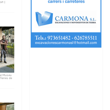
ort
|
 al Museu
Terres de