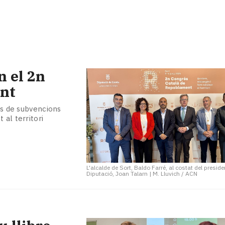
n el 2n
nt
ies de subvencions
 al territori
L'alcalde de Sort, Baldo Farré, al costat del preside
Diputació, Joan Talarn
|
M. Lluvich / ACN