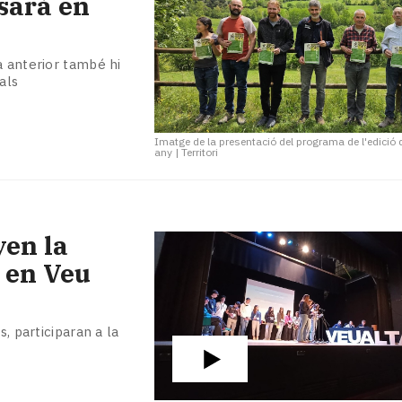
osarà en
a anterior també hi
als
Imatge de la presentació del programa de l'edició
any
|
Territori
yen la
 en Veu
, participaran a la