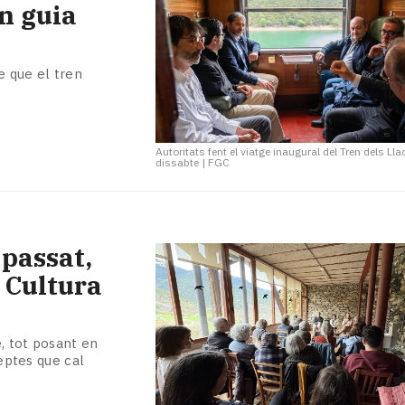
n guia
e que el tren
Autoritats fent el viatge inaugural del Tren dels Ll
dissabte
|
FGC
 passat,
e Cultura
, tot posant en
reptes que cal