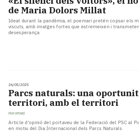
«El silenci dels voltors», el no
Subscriptors
de Maria Dolors Millat
La
newsletter
Ideat durant la pandèmia, el poemari pretén copsar els
del
viscuts, amb imatges fortes que estremeixen i transmeten
Pallars
desesperança
Contingut
patrocinat
Lo
més
llegit...
Editorial
26/05/2025
Parcs naturals: una oportunit
territori, amb el territori
PER
OPINIÓ
Article d'opinió del portaveu de la Federació del PSC al Pir
en motiu del Dia Internacional dels Parcs Naturals