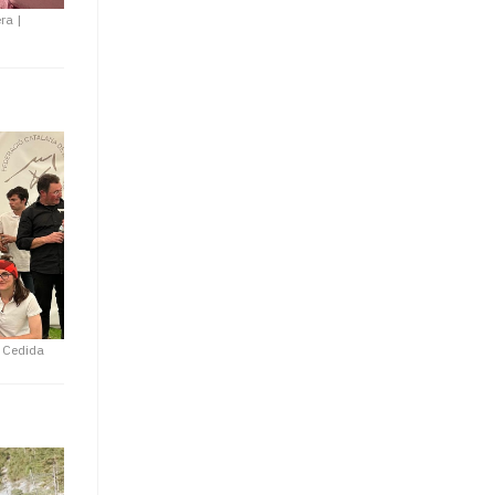
era
|
|
Cedida