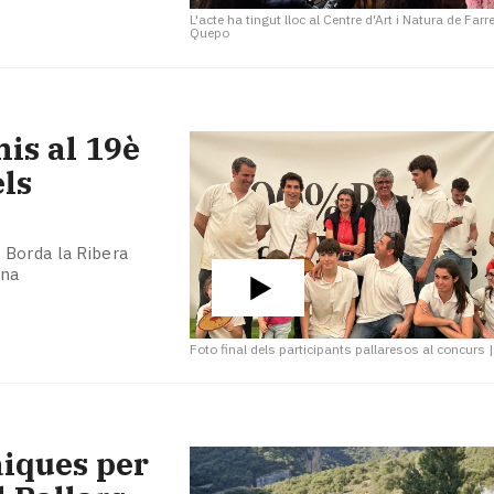
L'acte ha tingut lloc al Centre d'Art i Natura de Farr
Quepo
is al 19è
ls
 Borda la Ribera
una
Foto final dels participants pallaresos al concurs
aiques per