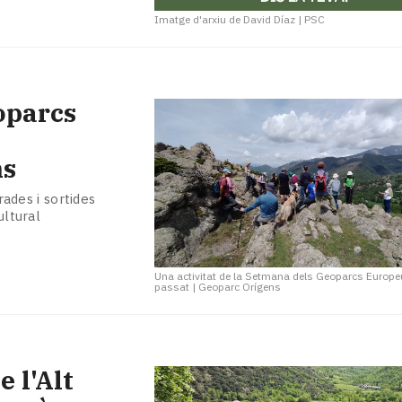
Imatge d'arxiu de David Díaz
|
PSC
oparcs
ns
rades i sortides
ultural
Una activitat de la Setmana dels Geoparcs Europeu
passat
|
Geoparc Orígens
e l'Alt