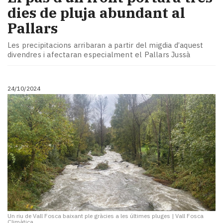
dies de pluja abundant al
Pallars
Les precipitacions arribaran a partir del migdia d’aquest
divendres i afectaran especialment el Pallars Jussà
24/10/2024
Un riu de Vall Fosca baixant ple gràcies a les últimes pluges
|
Vall Fosca
Climàtica