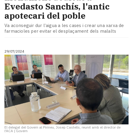
Evedasto Sanchís, l'antic
apotecari del poble
Va aconseguir dur l’aigua a les cases i crear una xarxa de
farmacioles per evitar el desplaçament dels malalts
29/07/2024
El delegat del Govern al Pirineu, Josep Castells, reunit amb el director de
l'ACA
|
Govern