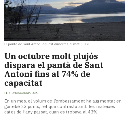
El pantà de Sant Antoni aquest dimecres al matí
|
TGE
Un octubre molt plujós
dispara el pantà de Sant
Antoni fins al 74% de
capacitat
PER
TOMÀS GARCIA ESPOT
En un mes, el volum de l’embassament ha augmentat en
gairebé 23 punts, fet que contrasta amb les mateixes
dates de l’any passat, quan es trobava al 43%