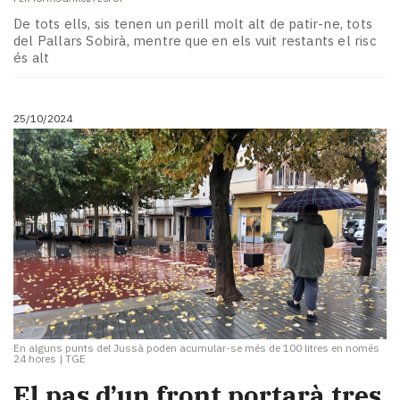
De tots ells, sis tenen un perill molt alt de patir-ne, tots
del Pallars Sobirà, mentre que en els vuit restants el risc
és alt
25/10/2024
En alguns punts del Jussà poden acumular-se més de 100 litres en només
24 hores
|
TGE
El pas d’un front portarà tres