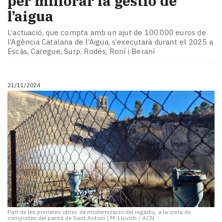
per millorar la gestió de
l’aigua
L’actuació, que compta amb un ajut de 100.000 euros de
l’Agència Catalana de l’Aigua, s’executarà durant el 2025 a
Escàs, Caregue, Surp, Rodés, Roní i Beraní
21/11/2024
Part de les primeres obres de modernizació del regadiu, a la zona de
comportes del pantà de Sant Antoni
|
M. Lluvich / ACN