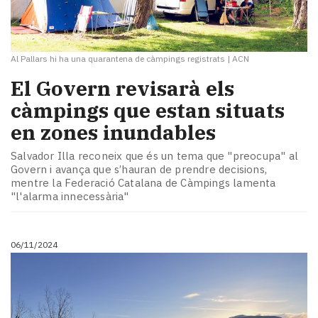
Al Pallars hi ha una quarantena de càmpings registrats
|
ACN
El Govern revisarà els
càmpings que estan situats
en zones inundables
Salvador Illa reconeix que és un tema que "preocupa" al
Govern i avança que s’hauran de prendre decisions,
mentre la Federació Catalana de Càmpings lamenta
"l'alarma innecessària"
06/11/2024