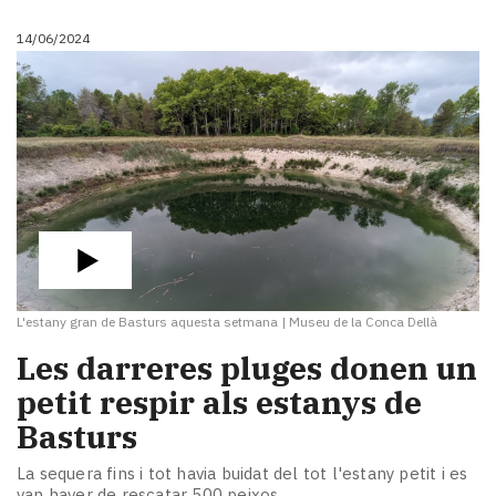
14/06/2024
L'estany gran de Basturs aquesta setmana
|
Museu de la Conca Dellà
Les darreres pluges donen un
petit respir als estanys de
Basturs
La sequera fins i tot havia buidat del tot l'estany petit i es
van haver de rescatar 500 peixos