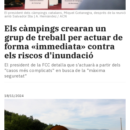
El president dels càmpings catalans, Miquel Gotanegra, després de la reunió
amb Salvador Illa
|
A. Hernàndez / ACN
Els càmpings crearan un
grup de treball per actuar de
forma «immediata» contra
els riscos d'inundació
El president de la FCC detalla que s'actuarà a partir dels
"casos més complicats" en busca de la "màxima
seguretat"
18/11/2024