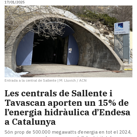
17/01/2025
i
turisme
Cultura
Esports
Mai
tant!
TV
i
mitjans
El
temps
Entrada a la central de Sallente
|
M. Lluvich / ACN
Reportatges
Entrevistes
Les centrals de Sallente i
Enquestes
Tavascan aporten un 15% de
A
l’energia hidràulica d’Endesa
escena!
Dis
a Catalunya
la
teva!
Són prop de 500.000 megawatts d’energia en tot el 2024,