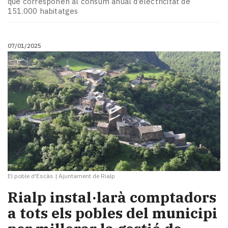
que corresponen al consum anual d’electricitat de
Subscriptors
151.000 habitatges
La
newsletter
del
07/01/2025
Pallars
Contingut
patrocinat
Lo
més
llegit...
Editorial
El poble d'Escàs
|
Ajuntament de Rialp
Rialp instal·larà comptadors
a tots els pobles del municipi