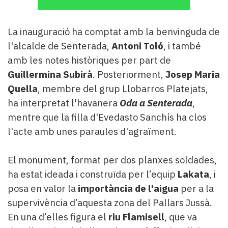
La inauguració ha comptat amb la benvinguda de
l'alcalde de Senterada,
Antoni Toló
, i també
amb les notes històriques per part de
Guillermina Subirà
. Posteriorment,
Josep Maria
Quella
, membre del grup Llobarros Platejats,
ha interpretat l'havanera
Oda a Senterada
,
mentre que la filla d'Evedasto Sanchís ha clos
l'acte amb unes paraules d'agraïment.
El monument, format per dos planxes soldades,
ha estat ideada i construïda per l’equip
Lakata
, i
posa en valor la
importància de l'aigua
per a la
supervivència d’aquesta zona del Pallars Jussà.
En una d’elles figura el
riu Flamisell
, que va