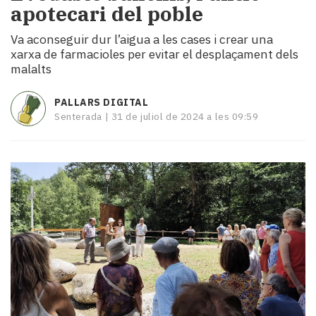
apotecari del poble
i
turisme
Va aconseguir dur l’aigua a les cases i crear una
Cultura
xarxa de farmacioles per evitar el desplaçament dels
Esports
malalts
Mai
tant!
PALLARS DIGITAL
TV
Senterada |
31 de juliol de 2024 a les 09:59
i
mitjans
El
temps
Reportatges
Entrevistes
Enquestes
A
escena!
Dis
la
teva!