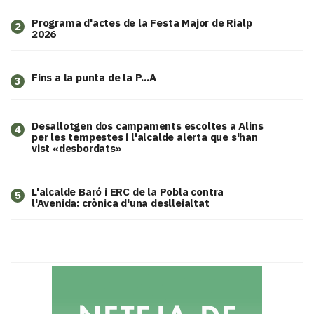
Programa d'actes de la Festa Major de Rialp
2
2026
Fins a la punta de la P...A
3
​Desallotgen dos campaments escoltes a Alins
4
per les tempestes i l'alcalde alerta que s'han
vist «desbordats»
L'alcalde Baró i ERC de la Pobla contra
5
l'Avenida: crònica d'una deslleialtat