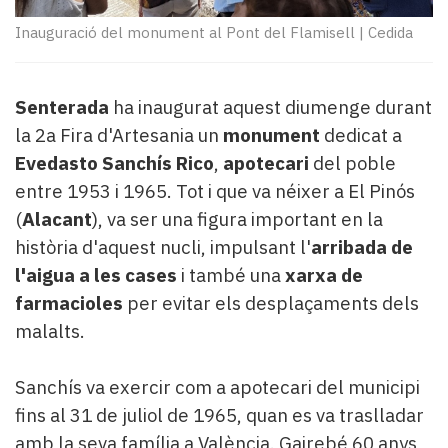
Subscriptors
La
Inauguració del monument al Pont del Flamisell
|
Cedida
newsletter
del
Pallars
Senterada
ha inaugurat aquest diumenge durant
Contingut
la 2a Fira d'Artesania un
monument
dedicat a
patrocinat
Evedasto Sanchís Rico
,
apotecari
del poble
Lo
més
entre 1953 i 1965. Tot i que va néixer a El Pinós
llegit...
(
Alacant
), va ser una figura important en la
Editorial
història d'aquest nucli, impulsant l'
arribada de
l'aigua a les cases
i també una
xarxa de
farmacioles
per evitar els desplaçaments dels
malalts.
Sanchís va exercir com a apotecari del municipi
fins al 31 de juliol de 1965, quan es va traslladar
amb la seva família a València. Gairebé 60 anys