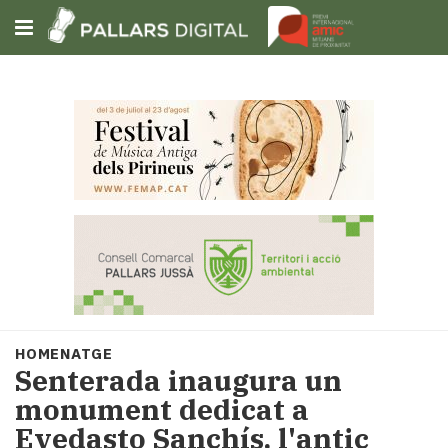
Subscriu-t'hi
Cerca
Portada
Opinió
Fem-
ho
fàcil
Successos
Societat
HOMENATGE
Política
Senterada inaugura un
i
monument dedicat a
municipis
Evedasto Sanchís, l'antic
Economia