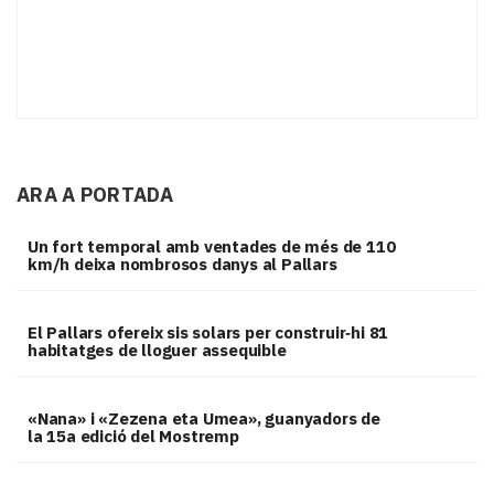
ARA A PORTADA
Un fort temporal amb ventades de més de 110
km/h deixa nombrosos danys al Pallars
El Pallars ofereix sis solars per construir‑hi 81
habitatges de lloguer assequible
«Nana» i «Zezena eta Umea», guanyadors de
la 15a edició del Mostremp