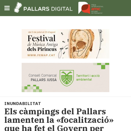
Subscriu-t'hi
Cerca
Portada
Opinió
Fem-
ho
fàcil
Successos
Societat
INUNDABILITAT
Política
Els càmpings del Pallars
i
lamenten la «focalització»
municipis
que ha fet el Govern per
Economia