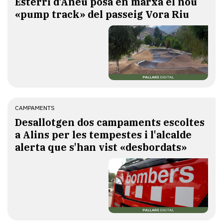
Esterri d'Àneu posa en marxa el nou
«pump track» del passeig Vora Riu
CAMPAMENTS
​Desallotgen dos campaments escoltes
a Alins per les tempestes i l'alcalde
alerta que s'han vist «desbordats»