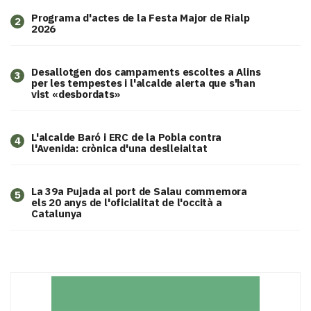
Programa d'actes de la Festa Major de Rialp
2
2026
​Desallotgen dos campaments escoltes a Alins
3
per les tempestes i l'alcalde alerta que s'han
vist «desbordats»
L'alcalde Baró i ERC de la Pobla contra
4
l'Avenida: crònica d'una deslleialtat
​La 39a Pujada al port de Salau commemora
5
els 20 anys de l'oficialitat de l'occità a
Catalunya