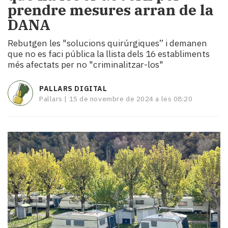
prendre mesures arran de la
i
turisme
DANA
Cultura
Rebutgen les "solucions quirúrgiques” i demanen
Esports
que no es faci pública la llista dels 16 establiments
Mai
més afectats per no "criminalitzar-los"
tant!
TV
PALLARS DIGITAL
i
Pallars |
15 de novembre de 2024 a les 08:20
mitjans
El
temps
Reportatges
Entrevistes
Enquestes
A
escena!
Dis
la
teva!