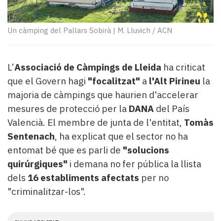
Subscriptors
La
newsletter
Un càmping del Pallars Sobirà
|
M. Lluvich / ACN
del
Pallars
Contingut
L’
Associació de Càmpings de Lleida
ha criticat
patrocinat
que el Govern hagi
"focalitzat"
a
l'Alt Pirineu
la
Lo
més
majoria de càmpings que haurien d'accelerar
llegit...
mesures de protecció per la
DANA
del País
Editorial
Valencià. El membre de junta de l'entitat,
Tomàs
Sentenach
, ha explicat que el sector no ha
entomat bé que es parli de
"solucions
quirúrgiques"
i demana no fer pública la llista
dels
16 establiments afectats
per no
"criminalitzar-los".