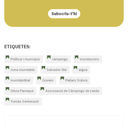
Subscriu-t'hi
ETIQUETES:
Política i municipis
càmpings
inundacions
zona inundable
Salvador Illa
aigua
inundabilitat
Govern
Pallars Sobirà
Sílvia Paneque
Associació de Càmpings de Lleida
Tomàs Sentenach