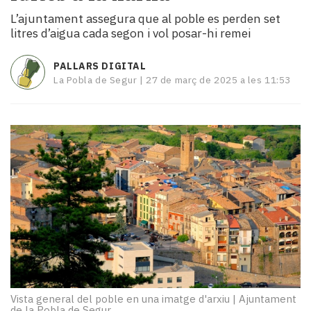
i
L’ajuntament assegura que al poble es perden set
turisme
litres d’aigua cada segon i vol posar-hi remei
Cultura
Esports
PALLARS DIGITAL
Mai
La Pobla de Segur |
27 de març de 2025 a les 11:53
tant!
TV
i
mitjans
El
temps
Reportatges
Entrevistes
Enquestes
A
escena!
Dis
la
teva!
Vista general del poble en una imatge d'arxiu
|
Ajuntament
de la Pobla de Segur