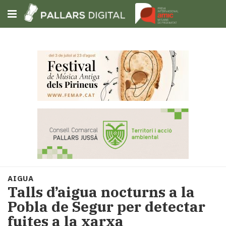
Subscriu-t'hi
Cerca
Portada
Opinió
Fem-
ho
fàcil
Successos
Societat
AIGUA
Política
Talls d’aigua nocturns a la
i
Pobla de Segur per detectar
municipis
fuites a la xarxa
Economia