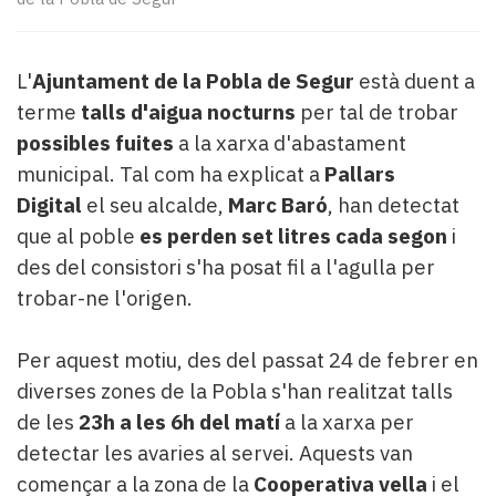
Subscriptors
La
newsletter
L'
Ajuntament de la Pobla de Segur
està duent a
del
Pallars
terme
talls d'aigua nocturns
per tal de trobar
Contingut
possibles fuites
a la xarxa d'abastament
patrocinat
municipal. Tal com ha explicat a
Pallars
Lo
Digital
el seu alcalde,
Marc Baró
, han detectat
més
que al poble
es perden
set litres cada segon
i
llegit...
Editorial
des del consistori s'ha posat fil a l'agulla per
trobar-ne l'origen.
Per aquest motiu, des del passat 24 de febrer en
diverses zones de la Pobla s'han realitzat talls
de les
23h a les 6h del matí
a la xarxa per
detectar les avaries al servei. Aquests van
començar a la zona de la
Cooperativa vella
i el