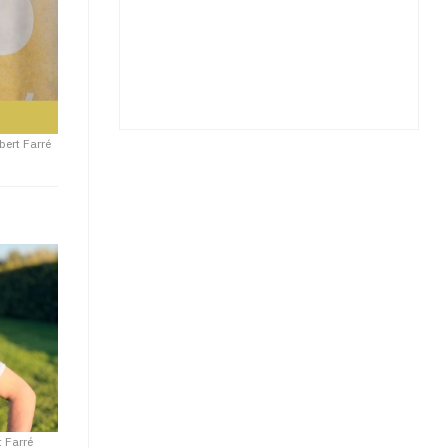
bert Farré
t Farré