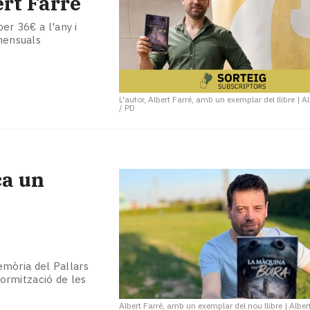
ert Farré
er 36€ a l'any i
 mensuals
L'autor, Albert Farré, amb un exemplar del llibre
|
Al
/ PD
ca un
emòria del Pallars
iformització de les
Albert Farré, amb un exemplar del nou llibre
|
Alber