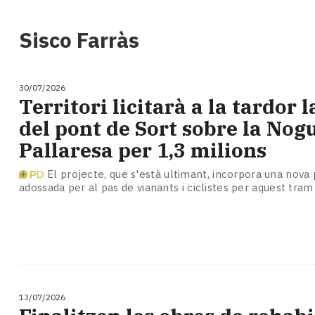
i
turisme
Sisco Farràs
Cultura
Esports
Mai
30/07/2026
tant!
Territori licitarà a la tardor 
TV
del pont de Sort sobre la Nog
i
mitjans
Pallaresa per 1,3 milions
El
temps
El projecte, que s'està ultimant, incorpora una nova 
adossada per al pas de vianants i ciclistes per aquest tra
Reportatges
Entrevistes
Enquestes
A
escena!
Dis
la
13/07/2026
teva!