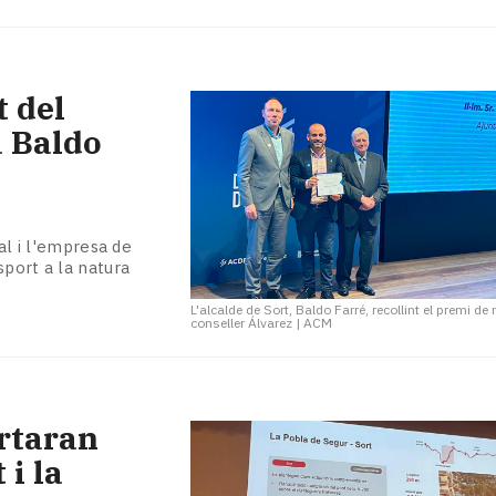
t del
a Baldo
al i l'empresa de
sport a la natura
L'alcalde de Sort, Baldo Farré, recollint el premi d
conseller Álvarez
|
ACM
ortaran
i la