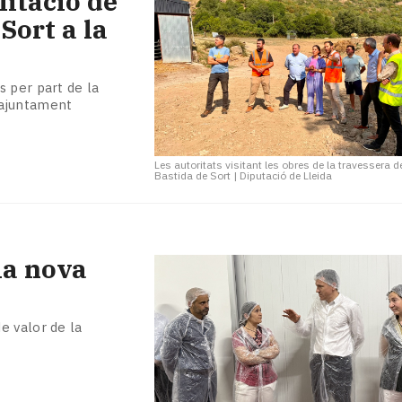
litació de
Sort a la
 per part de la
l'ajuntament
Les autoritats visitant les obres de la travessera d
Bastida de Sort
|
Diputació de Lleida
la nova
e valor de la