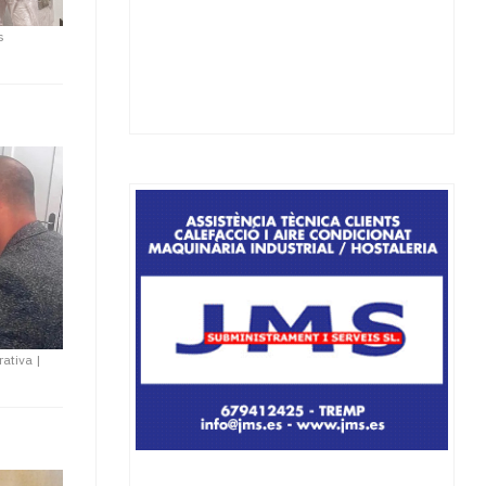
s
rativa
|