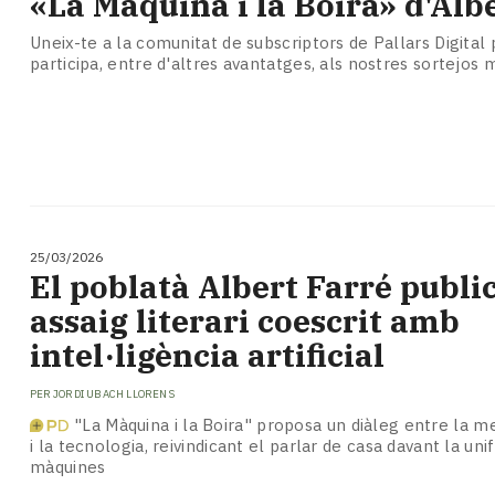
«La Màquina i la Boira» d'Alb
Uneix-te a la comunitat de subscriptors de Pallars Digital p
participa, entre d'altres avantatges, als nostres sortejos
25/03/2026
El poblatà Albert Farré publi
assaig literari coescrit amb
intel·ligència artificial
PER
JORDI UBACH LLORENS
"La Màquina i la Boira" proposa un diàleg entre la m
i la tecnologia, reivindicant el parlar de casa davant la un
màquines