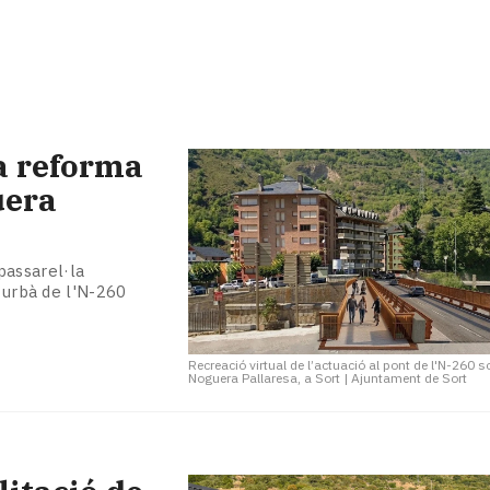
la reforma
uera
passarel·la
m urbà de l'N-260
Recreació virtual de l’actuació al pont de l'N-260 s
Noguera Pallaresa, a Sort
|
Ajuntament de Sort