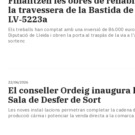
Finalitzen les obres de rehabi
Subscriptors
la travessera de la Bastida de 
La
newsletter
LV‑5223a
del
Pallars
Els treballs han comptat amb una inversió de 86.000 euros
Diputació de Lleida i obren la porta al traspàs de la via a 
Contingut
sortenc
patrocinat
Lo
més
llegit...
Editorial
22/06/2026
El conseller Ordeig inaugura 
Sala de Desfer de Sort
Les noves instal·lacions permetran completar la cadena d
producció càrnia i potenciar la venda directa a la comarca