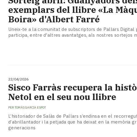
Sorteig abril: Guanyadors del
exemplars del llibre «La Màqu
Boira» d'Albert Farré
Uneix-te a la comunitat de subscriptors de Pallars Digital p
participa, entre d'altres avantatges, als nostres sortejos
22/04/2026
Sisco Farràs recupera la histò
Netol en el seu nou llibre
PER
TOMÀS GARCIA ESPOT
L’historiador de Salàs de Pallars s’endinsa en el recorreg
d’abrillantador i la petjada que ha deixat en la memòria gr
generacions