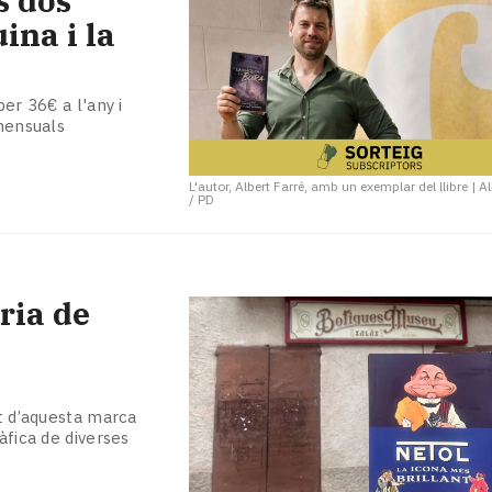
s dos
ina i la
er 36€ a l'any i
 mensuals
L'autor, Albert Farré, amb un exemplar del llibre
|
Al
/ PD
ria de
ut d’aquesta marca
àfica de diverses