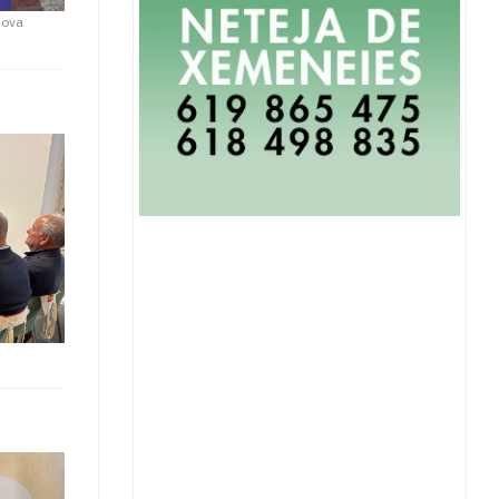
nova
n