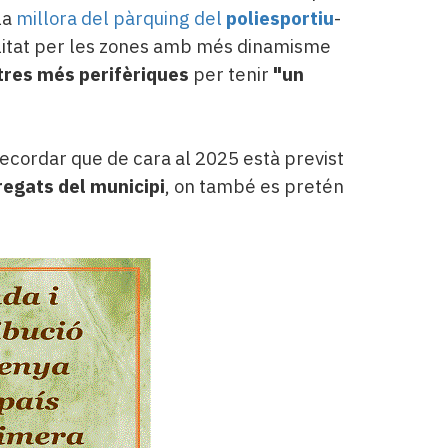
la
millora del pàrquing del
poliesportiu
-
itat per les zones amb més dinamisme
tres més perifèriques
per tenir
"un
recordar que de cara al 2025 està previst
regats del municipi
, on també es pretén