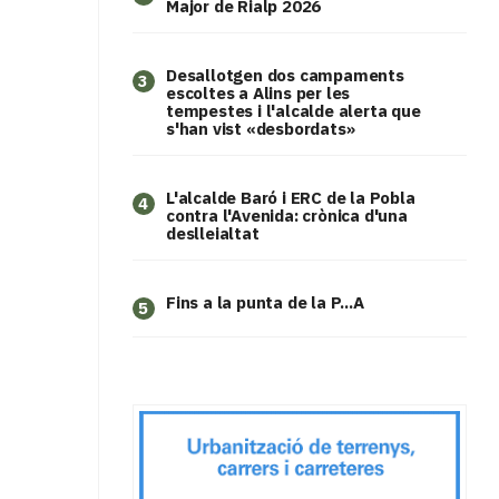
Major de Rialp 2026
​Desallotgen dos campaments
3
escoltes a Alins per les
tempestes i l'alcalde alerta que
s'han vist «desbordats»
L'alcalde Baró i ERC de la Pobla
4
contra l'Avenida: crònica d'una
deslleialtat
Fins a la punta de la P...A
5