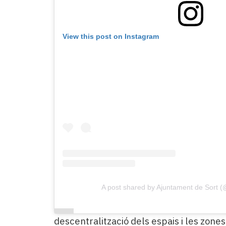
View this post on Instagram
A post shared by Ajuntament de Sort (
descentralització dels espais i les zones 