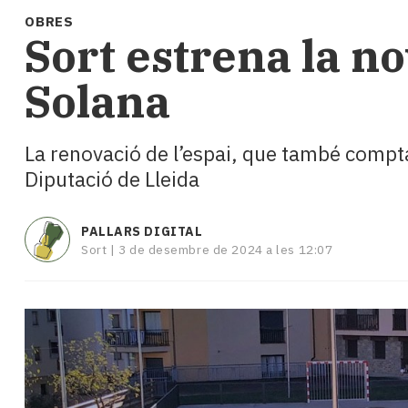
i
OBRES
turisme
Sort estrena la no
Cultura
Esports
Solana
Mai
tant!
TV
La renovació de l’espai, que també compta
i
Diputació de Lleida
mitjans
El
temps
PALLARS DIGITAL
Reportatges
Sort |
3 de desembre de 2024 a les 12:07
Entrevistes
Enquestes
A
escena!
Dis
la
teva!