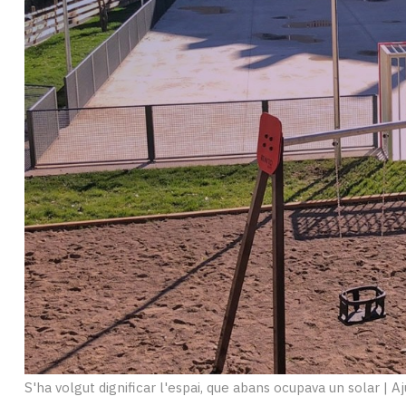
Subscriptors
La
newsletter
del
Pallars
Contingut
patrocinat
Lo
més
llegit...
Editorial
S'ha volgut dignificar l'espai, que abans ocupava un solar
|
Aj