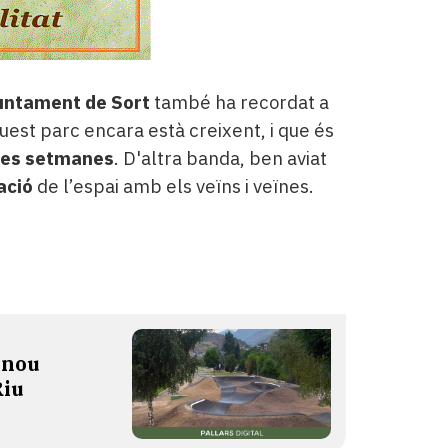
untament de Sort
també ha recordat a
est parc encara està creixent, i que és
unes setmanes
. D'altra banda, ben aviat
ació
de l’espai amb els veïns i veïnes.
 nou
Riu