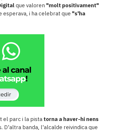
Digital
que valoren
"molt positivament"
e esperava, i ha celebrat que
"s'ha
el parc i la pista
torna a haver-hi nens
s. D'altra banda, l'alcalde reivindica que