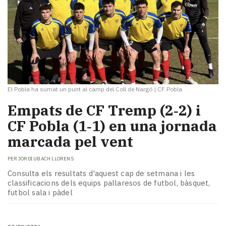
El Pobla ha sumat un punt al camp del Coll de Nargó
|
CF Pobla
Empats de CF Tremp (2‑2) i
CF Pobla (1‑1) en una jornada
marcada pel vent
PER
JORDI UBACH LLORENS
Consulta els resultats d'aquest cap de setmana i les
classificacions dels equips pallaresos de futbol, bàsquet,
futbol sala i pàdel