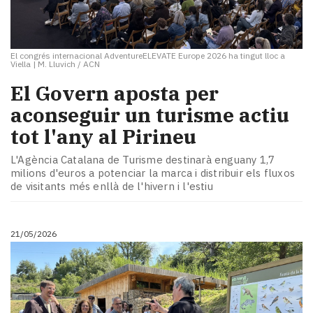
El congrés internacional AdventureELEVATE Europe 2026 ha tingut lloc a
Viella
|
M. Lluvich / ACN
El Govern aposta per
aconseguir un turisme actiu
tot l'any al Pirineu
L'Agència Catalana de Turisme destinarà enguany 1,7
milions d'euros a potenciar la marca i distribuir els fluxos
de visitants més enllà de l'hivern i l'estiu
21/05/2026