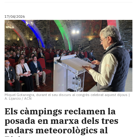
17/04/2026
Miquel Gotanegra, durant el seu discurs al congrès celebrat aquest dijous
|
A. Lijarcio / ACN
Els càmpings reclamen la
posada en marxa dels tres
radars meteorològics al