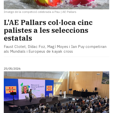
Imatge de la competició celebrada a Pau
|
AE Pallars
L'AE Pallars col·loca cinc
palistes a les seleccions
estatals
Faust Clotet, Dídac Foz, Magí Moyes i Ian Puy competiran
als Mundials i Europeus de kayak cross
25/05/2026