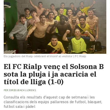
Els jugadors del Rialp celebrant el triomf al vestidor
|
FC Rialp
El FC Rialp venç el Solsona B
sota la pluja i ja acaricia el
títol de lliga (1‑0)
PER
JORDI UBACH LLORENS
Consulta els resultats d'aquest cap de setmana i les
classificacions dels equips pallaresos de futbol, bàsquet,
futbol sala i pàdel