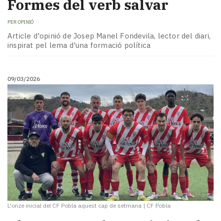
Formes del verb salvar
PER
OPINIÓ
Article d'opinió de Josep Manel Fondevila, lector del diari,
inspirat pel lema d'una formació política
09/03/2026
L'onze inicial del CF Pobla aquest cap de setmana
|
CF Pobla