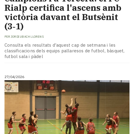
Rialp certifica l'ascens amb
victòria davant el Butsènit
(3‑1)
PER
JORDI UBACH LLORENS
Consulta els resultats d'aquest cap de setmana i les
classificacions dels equips pallaresos de futbol, bàsquet,
futbol sala i pàdel
27/04/2026