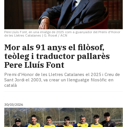
Pere Lluís Font, en una imatge de 2025 com a guanyador del Premi d'Honor
de les Lletres Catalanes
|
G. Roset / ACN
Mor als 91 anys el filòsof,
teòleg i traductor pallarès
Pere Lluís Font
Premi d'Honor de les Lletres Catalanes el 2025 i Creu de
Sant Jordi el 2003, va crear un llenguatge filosòfic en
català
30/03/2026