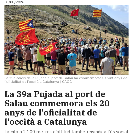
03/08/2026
i
turisme
Cultura
Esports
Mai
tant!
TV
i
mitjans
El
temps
La 39a edició de la Pujada al port de Salau ha commemorat els vint anys de
Reportatges
l'oficialitat de l'occità a Catalunya
|
CAOC
Entrevistes
​La 39a Pujada al port de
Enquestes
A
Salau commemora els 20
escena!
anys de l'oficialitat de
Dis
l'occità a Catalunya
la
teva!
La cita a 2.100 metres d'altitud també reivindica l'ús social