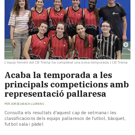
L'equip femení del CB Tremp ha completat una bona temporada
|
CB Tremp
Acaba la temporada a les
principals competicions amb
representació pallaresa
PER
JORDI UBACH LLORENS
Consulta els resultats d'aquest cap de setmana i les
classificacions dels equips pallaresos de futbol, bàsquet,
futbol sala i pàdel