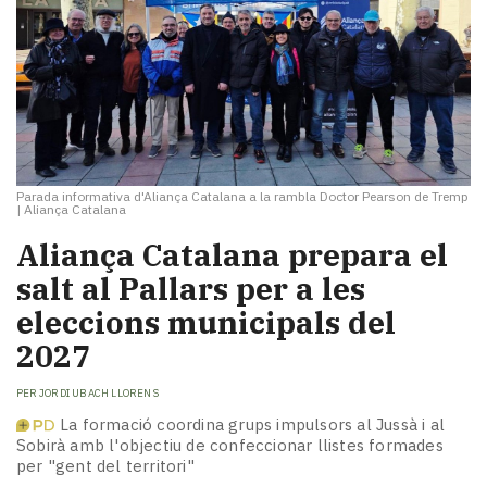
Parada informativa d'Aliança Catalana a la rambla Doctor Pearson de Tremp
|
Aliança Catalana
Aliança Catalana prepara el
salt al Pallars per a les
eleccions municipals del
2027
PER
JORDI UBACH LLORENS
La formació coordina grups impulsors al Jussà i al
Sobirà amb l'objectiu de confeccionar llistes formades
per "gent del territori"