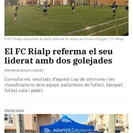
El FC Rialp disputant el partit ajornat al camp de l'Ivars d'Urgell
|
FC Rialp
El FC Rialp referma el seu
liderat amb dos golejades
PER
JORDI UBACH LLORENS
Consulta els resultats d'aquest cap de setmana i les
classificacions dels equips pallaresos de futbol, bàsquet,
futbol sala i pàdel
18/02/2026