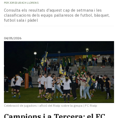
PER
JORDI UBACH LLORENS
Consulta els resultats d'aquest cap de setmana i les
classificacions dels equips pallaresos de futbol, bàsquet,
futbol sala i pàdel
04/05/2026
Celebració de jugadors i afició del Rialp sobre la gespa
|
FC Rialp
Campions i a Tercera: el FC