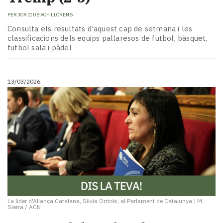
PER
JORDI UBACH LLORENS
Consulta els resultats d'aquest cap de setmana i les
classificacions dels equips pallaresos de futbol, bàsquet,
futbol sala i pàdel
13/03/2026
La líder d'Aliança Catalana, Sílvia Orriols, al Parlament de Catalunya
|
M.
Sierra / ACN