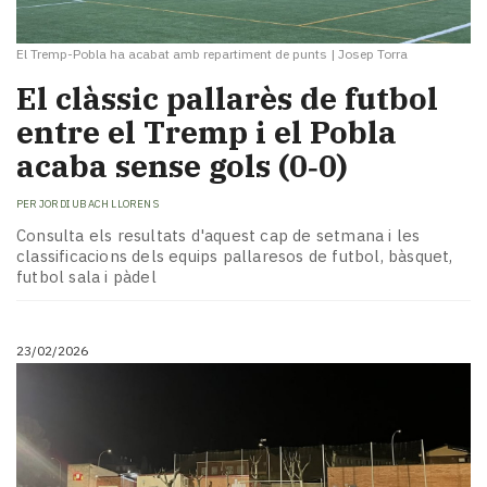
El Tremp-Pobla ha acabat amb repartiment de punts
|
Josep Torra
El clàssic pallarès de futbol
entre el Tremp i el Pobla
acaba sense gols (0‑0)
PER
JORDI UBACH LLORENS
Consulta els resultats d'aquest cap de setmana i les
classificacions dels equips pallaresos de futbol, bàsquet,
futbol sala i pàdel
23/02/2026