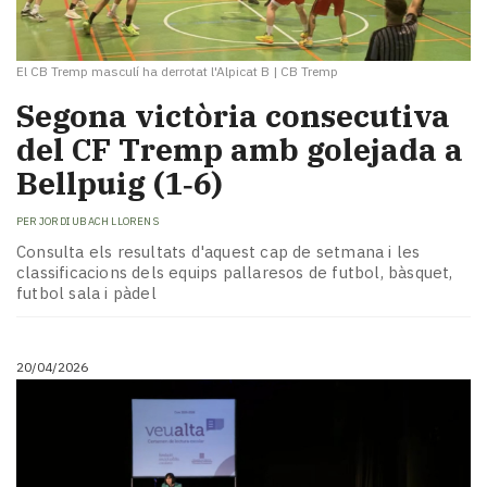
El CB Tremp masculí ha derrotat l'Alpicat B
|
CB Tremp
Segona victòria consecutiva
del CF Tremp amb golejada a
Bellpuig (1‑6)
PER
JORDI UBACH LLORENS
Consulta els resultats d'aquest cap de setmana i les
classificacions dels equips pallaresos de futbol, bàsquet,
futbol sala i pàdel
20/04/2026