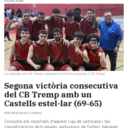
23/03/2026
La plantilla del CB Tremp celebrant el triomf a la pista
|
CB Tremp
Segona victòria consecutiva
del CB Tremp amb un
Castells estel·lar (69‑65)
PER
JORDI UBACH LLORENS
Consulta els resultats d'aquest cap de setmana i les
classificacions dels equips pallaresos de futbol, bàsquet,