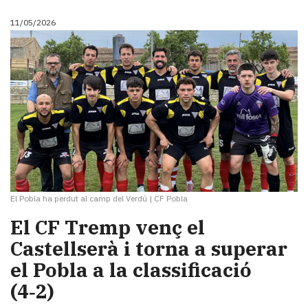
11/05/2026
El Pobla ha perdut al camp del Verdú
|
CF Pobla
El CF Tremp venç el
Castellserà i torna a superar
el Pobla a la classificació
(4‑2)