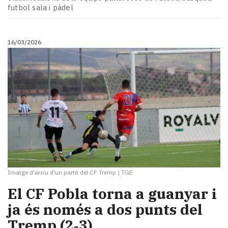
futbol sala i pàdel
16/03/2026
Imatge d'arxiu d'un partit del CF Tremp
|
TGE
El CF Pobla torna a guanyar i
ja és només a dos punts del
Tremp (2‑3)