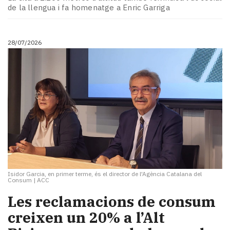
Subscriptors
de la llengua i fa homenatge a Enric Garriga
La
newsletter
del
28/07/2026
Pallars
Contingut
patrocinat
Lo
més
llegit...
Editorial
Isidor Garcia, en primer terme, és el director de l'Agència Catalana del
Consum
|
ACC
​Les reclamacions de consum
creixen un 20% a l’Alt