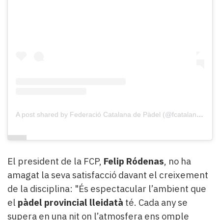
A post shared by Federació Catalana de Pàdel (@fcatalanapadel)
El president de la FCP,
Felip Ródenas
, no ha
amagat la seva satisfacció davant el creixement
de la disciplina: "És espectacular l’ambient que
el
pàdel provincial lleidatà
té. Cada any se
supera en una nit on l’atmosfera ens omple