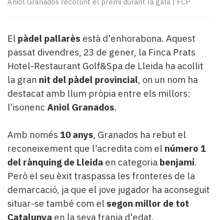
Aniol Granados recollint el premi durant la gala
|
FCP
Subscriptors
La
newsletter
del
El
pàdel pallarès
està d'enhorabona. Aquest
Pallars
passat divendres, 23 de gener, la Finca Prats
Contingut
Hotel-Restaurant Golf&Spa de Lleida ha acollit
patrocinat
la gran
nit del pàdel provincial
, on un nom ha
Lo
destacat amb llum pròpia entre els millors:
més
llegit...
l’isonenc
Aniol Granados
.
Editorial
Amb només
10 anys
, Granados ha rebut el
reconeixement que l'acredita com el
número 1
del rànquing de Lleida
en categoria
benjamí
.
Però el seu èxit traspassa les fronteres de la
demarcació, ja que el jove jugador ha aconseguit
situar-se també com el
segon millor de tot
Catalunya
en la seva franja d'edat.