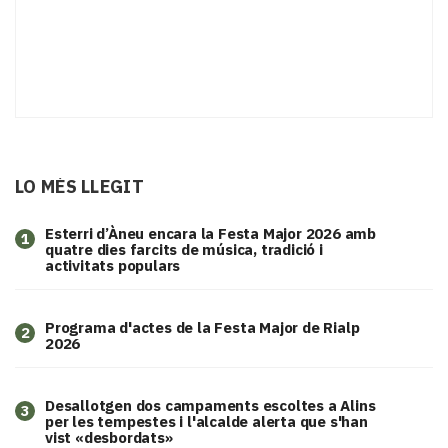
LO MÉS LLEGIT
Esterri d’Àneu encara la Festa Major 2026 amb
1
quatre dies farcits de música, tradició i
activitats populars
Programa d'actes de la Festa Major de Rialp
2
2026
​Desallotgen dos campaments escoltes a Alins
3
per les tempestes i l'alcalde alerta que s'han
vist «desbordats»