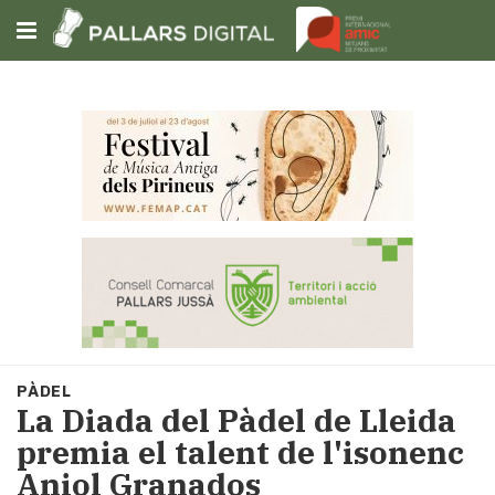
Subscriu-t'hi
Cerca
Portada
Opinió
Fem-
ho
fàcil
Successos
Societat
PÀDEL
Política
La Diada del Pàdel de Lleida
i
premia el talent de l'isonenc
municipis
Aniol Granados
Economia