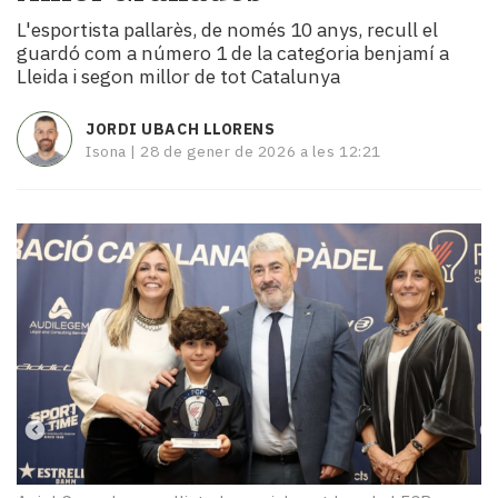
i
L'esportista pallarès, de només 10 anys, recull el
turisme
guardó com a número 1 de la categoria benjamí a
Cultura
Lleida i segon millor de tot Catalunya
Esports
Mai
JORDI UBACH LLORENS
tant!
Isona |
28 de gener de 2026 a les 12:21
TV
i
mitjans
El
temps
Reportatges
Entrevistes
Enquestes
A
escena!
Dis
la
teva!