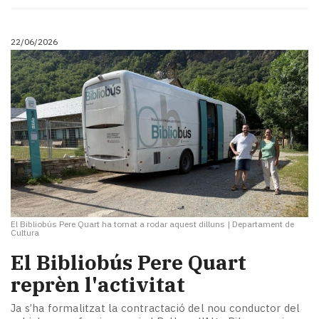
Subscriptors
La
newsletter
22/06/2026
del
Pallars
Contingut
patrocinat
Lo
més
llegit...
Editorial
El Bibliobús Pere Quart ha tornat a rodar aquest dilluns
|
Departament de
Cultura
El Bibliobús Pere Quart
reprèn l'activitat
Ja s’ha formalitzat la contractació del nou conductor del