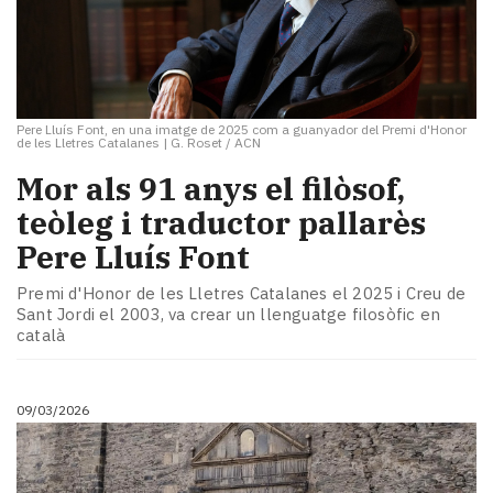
Pere Lluís Font, en una imatge de 2025 com a guanyador del Premi d'Honor
de les Lletres Catalanes
|
G. Roset / ACN
Mor als 91 anys el filòsof,
teòleg i traductor pallarès
Pere Lluís Font
Premi d'Honor de les Lletres Catalanes el 2025 i Creu de
Sant Jordi el 2003, va crear un llenguatge filosòfic en
català
09/03/2026