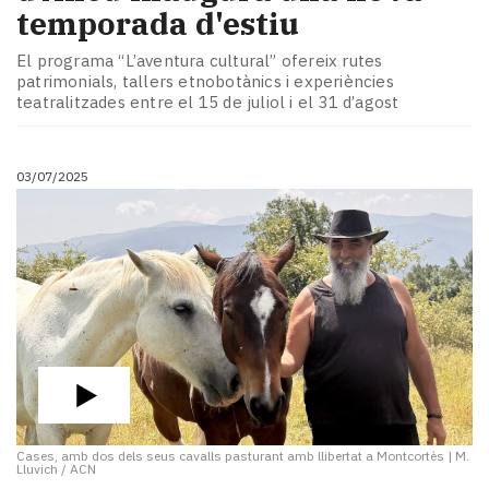
temporada d'estiu
El programa “L’aventura cultural” ofereix rutes
patrimonials, tallers etnobotànics i experiències
teatralitzades entre el 15 de juliol i el 31 d’agost
03/07/2025
Cases, amb dos dels seus cavalls pasturant amb llibertat a Montcortès
|
M.
Lluvich / ACN