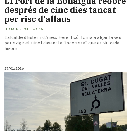
El Port de la Bonaigua reobre
després de cinc dies tancat
per risc d'allaus
PER
JORDI UBACH LLORENS
L’alcalde d’Esterri d’Àneu, Pere Ticó, torna a alçar la veu
per exigir el túnel davant la "incertesa" que es viu cada
hivern
27/01/2026