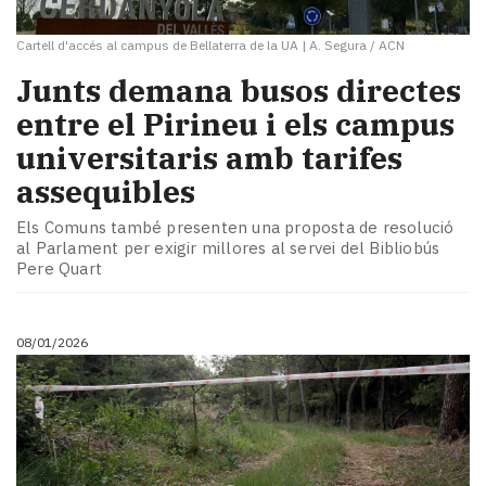
Cartell d'accés al campus de Bellaterra de la UA
|
A. Segura / ACN
​Junts demana busos directes
entre el Pirineu i els campus
universitaris amb tarifes
assequibles
Els Comuns també presenten una proposta de resolució
al Parlament per exigir millores al servei del Bibliobús
Pere Quart
08/01/2026