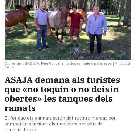
El president d'ASAJA, Pere Roqué, amb dos ramaders pallaresos
|
M. Lluvich
/ ACN
ASAJA demana als turistes
que «no toquin o no deixin
obertes» les tanques dels
ramats
El fet que els animals surtin del recinte marcat pot
comportar sancions als ramaders per part de
l'administració