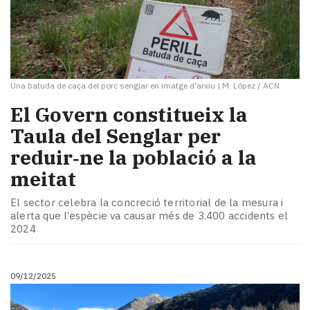
Una batuda de caça del porc senglar en imatge d'arxiu
|
M. López / ACN
​El Govern constitueix la
Taula del Senglar per
reduir‑ne la població a la
meitat
El sector celebra la concreció territorial de la mesura i
alerta que l’espècie va causar més de 3.400 accidents el
2024
09/12/2025