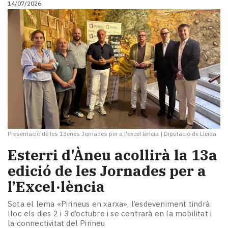
14/07/2026
i
turisme
Cultura
Esports
Mai
tant!
TV
i
mitjans
El
temps
Presentació de les 13enes Jornades per a l'excel·lència
|
Diputació de Lleida
Reportatges
Entrevistes
Esterri d'Àneu acollirà la 13a
Enquestes
edició de les Jornades per a
A
l’Excel·lència
escena!
Dis
Sota el lema «Pirineus en xarxa», l’esdeveniment tindrà
la
lloc els dies 2 i 3 d’octubre i se centrarà en la mobilitat i
teva!
la connectivitat del Pirineu