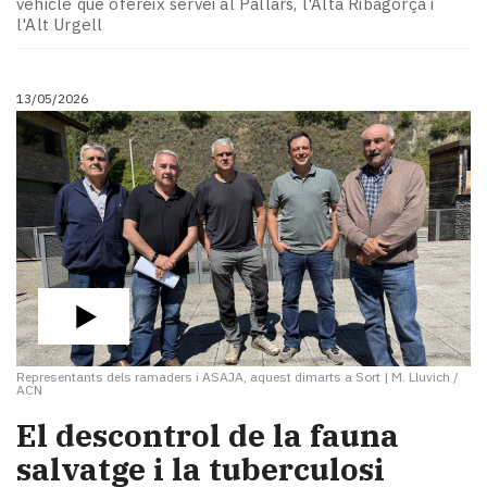
vehicle que ofereix servei al Pallars, l'Alta Ribagorça i
l'Alt Urgell
13/05/2026
Representants dels ramaders i ASAJA, aquest dimarts a Sort
|
M. Lluvich /
ACN
El descontrol de la fauna
salvatge i la tuberculosi