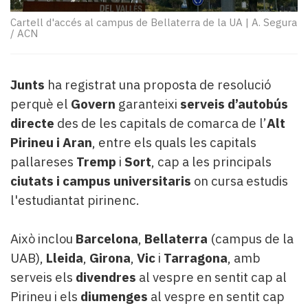
Subscriptors
La
Cartell d'accés al campus de Bellaterra de la UA
|
A. Segura
/ ACN
newsletter
del
Pallars
Contingut
Junts
ha registrat una proposta de resolució
patrocinat
perquè el
Govern
garanteixi
serveis d’autobús
Lo
directe
des de les capitals de comarca de l’
Alt
més
Pirineu i Aran
, entre els quals les capitals
llegit...
pallareses
Tremp
i
Sort
, cap a les principals
Editorial
ciutats i campus universitaris
on cursa estudis
l'estudiantat pirinenc.
Això inclou
Barcelona
,
Bellaterra
(campus de la
UAB),
Lleida
,
Girona
,
Vic
i
Tarragona
, amb
serveis els
divendres
al vespre en sentit cap al
Pirineu i els
diumenges
al vespre en sentit cap