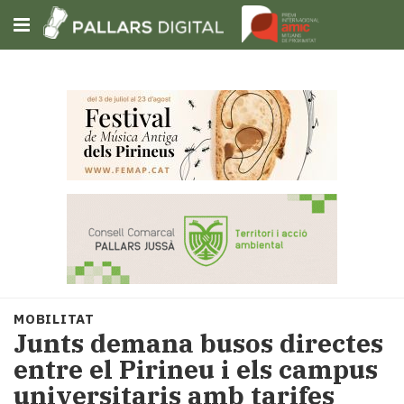
Subscriu-t'hi
Cerca
Portada
Opinió
Fem-
ho
fàcil
Successos
Societat
MOBILITAT
Política
​Junts demana busos directes
i
entre el Pirineu i els campus
municipis
universitaris amb tarifes
Economia