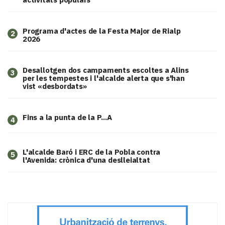
Programa d'actes de la Festa Major de Rialp
2
2026
​Desallotgen dos campaments escoltes a Alins
3
per les tempestes i l'alcalde alerta que s'han
vist «desbordats»
Fins a la punta de la P...A
4
L'alcalde Baró i ERC de la Pobla contra
5
l'Avenida: crònica d'una deslleialtat