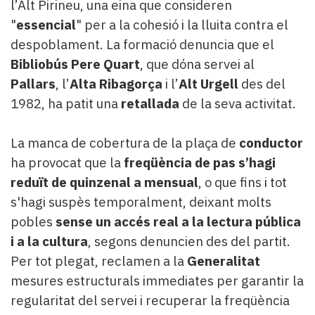
l’Alt Pirineu, una eina que consideren
"
essencial
" per a la cohesió i la lluita contra el
despoblament. La formació denuncia que el
Bibliobús Pere Quart
, que dóna servei al
Pallars
, l’
Alta Ribagorça
i l’
Alt Urgell
des del
1982, ha patit una
retallada
de la seva activitat.
La manca de cobertura de la plaça de
conductor
ha provocat que la
freqüència de pas s’hagi
reduït de quinzenal a mensual
, o que fins i tot
s'hagi suspès temporalment, deixant molts
pobles
sense un accés real a la lectura pública
i a la cultura
, segons denuncien des del partit.
Per tot plegat, reclamen a la
Generalitat
mesures estructurals immediates per garantir la
regularitat del servei i recuperar la freqüència