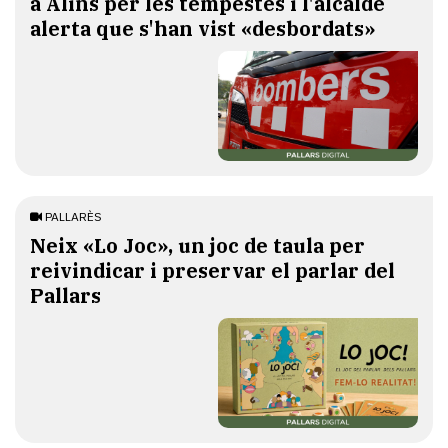
a Alins per les tempestes i l'alcalde
alerta que s'han vist «desbordats»
PALLARÈS
​Neix «Lo Joc», un joc de taula per
reivindicar i preservar el parlar del
Pallars