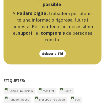
possible
!
A
Pallars Digital
treballem per oferir-
te una informació rigorosa, lliure i
honesta. Per mantenir-ho, necessitem
el
suport
i el
compromís
de persones
com tu.
Subscriu-t'hi
ETIQUETES:
Política i municipis
mobilitat
Junts
transport públic
Bibliobús Pere Quart
bus