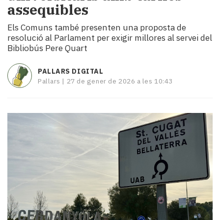
assequibles
i
turisme
Els Comuns també presenten una proposta de
Cultura
resolució al Parlament per exigir millores al servei del
Esports
Bibliobús Pere Quart
Mai
tant!
PALLARS DIGITAL
TV
Pallars |
27 de gener de 2026 a les 10:43
i
mitjans
El
temps
Reportatges
Entrevistes
Enquestes
A
escena!
Dis
la
teva!