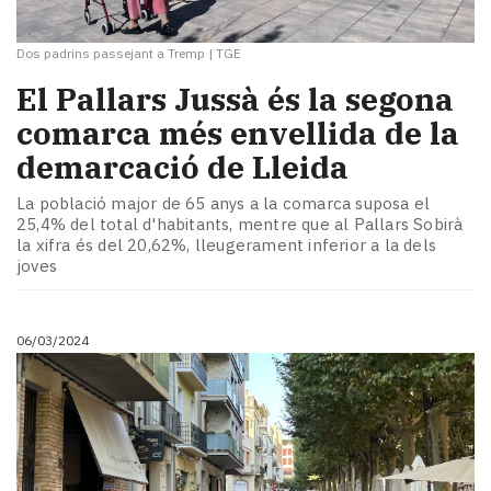
Dos padrins passejant a Tremp
|
TGE
El Pallars Jussà és la segona
comarca més envellida de la
demarcació de Lleida
La població major de 65 anys a la comarca suposa el
25,4% del total d'habitants, mentre que al Pallars Sobirà
la xifra és del 20,62%, lleugerament inferior a la dels
joves
06/03/2024