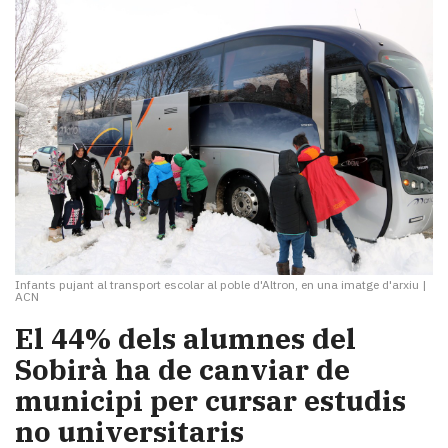
Infants pujant al transport escolar al poble d'Altron, en una imatge d'arxiu
|
ACN
El 44% dels alumnes del
Sobirà ha de canviar de
municipi per cursar estudis
no universitaris