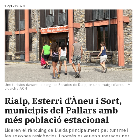
12/12/2024
Uns turistes davant l'alberg Les Estades de Rialp, en una imatge d'arxiu
|
M.
Lluvich / ACN
Rialp, Esterri d’Àneu i Sort,
municipis del Pallars amb
més població estacional
Lideren el rànquing de Lleida principalment pel turisme i
les segones residències, i només es veuen superades per