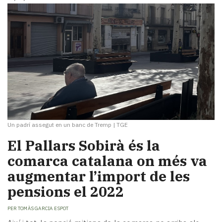
Un padrí assegut en un banc de Tremp
|
TGE
El Pallars Sobirà és la
comarca catalana on més va
augmentar l’import de les
pensions el 2022
PER
TOMÀS GARCIA ESPOT