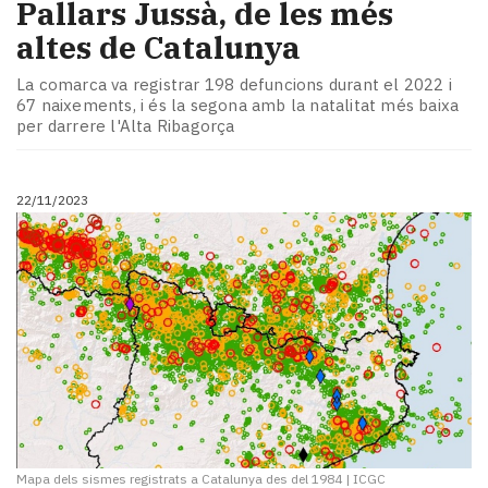
Pallars Jussà, de les més
altes de Catalunya
La comarca va registrar 198 defuncions durant el 2022 i
67 naixements, i és la segona amb la natalitat més baixa
per darrere l'Alta Ribagorça
22/11/2023
Mapa dels sismes registrats a Catalunya des del 1984
|
ICGC