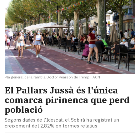
Pla general de la rambla Doctor Pearson de Tremp
|
ACN
El Pallars Jussà és l'única
comarca pirinenca que perd
població
Segons dades de l’Idescat, el Sobirà ha registrat un
creixement del 2,82% en termes relatius