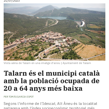
21/07/2023
Vista aèria de Talarn en una imatge d'arxiu
|
Ajuntament de Talarn
Talarn és el municipi català
amb la població ocupada de
20 a 64 anys més baixa
PER
TOMÀS GARCIA ESPOT
Segons l'informe de l'Idescat, Alt Àneu és la localitat
pallaresa amb l’índex socioeconòmic territorial més