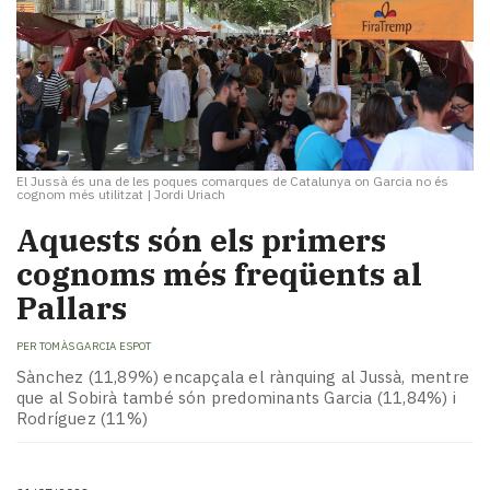
El Jussà és una de les poques comarques de Catalunya on Garcia no és
cognom més utilitzat
|
Jordi Uriach
Aquests són els primers
cognoms més freqüents al
Pallars
PER
TOMÀS GARCIA ESPOT
Sànchez (11,89%) encapçala el rànquing al Jussà, mentre
que al Sobirà també són predominants Garcia (11,84%) i
Rodríguez (11%)