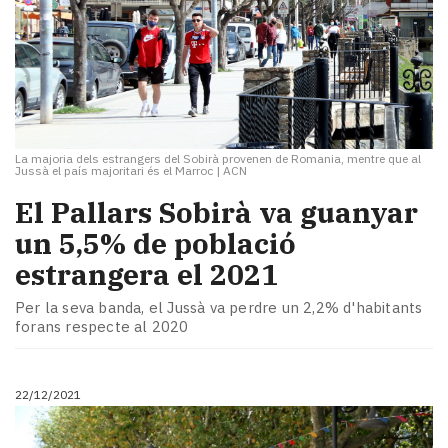
La majoria dels estrangers del Sobirà provenen de Romania, mentre que al
Jussà el país majoritari és el Marroc
|
ACN
El Pallars Sobirà va guanyar
un 5,5% de població
estrangera el 2021
Per la seva banda, el Jussà va perdre un 2,2% d'habitants
forans respecte al 2020
22/12/2021