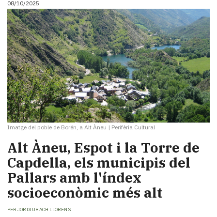
08/10/2025
i
turisme
Cultura
Esports
Mai
tant!
TV
i
mitjans
El
temps
Imatge del poble de Borén, a Alt Àneu
|
Perifèria Cultural
Reportatges
Entrevistes
Alt Àneu, Espot i la Torre de
Enquestes
Capdella, els municipis del
A
Pallars amb l'índex
escena!
Dis
socioeconòmic més alt
la
teva!
PER
JORDI UBACH LLORENS