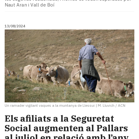
Naut Aran i Vall de Boí
13/08/2024
Un ramader vigilant vaques a la muntanya de Llessui
|
M. Lluvich / ACN
Els afiliats a la Seguretat
Social augmenten al Pallars
al juliol en relació amb l’any