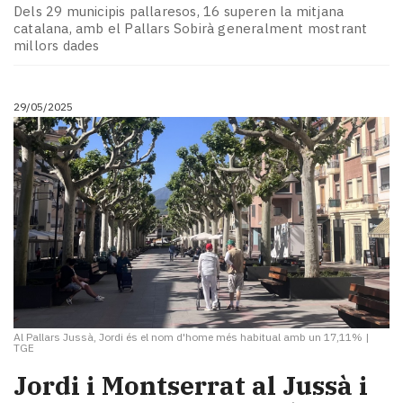
Subscriptors
Dels 29 municipis pallaresos, 16 superen la mitjana
La
catalana, amb el Pallars Sobirà generalment mostrant
newsletter
millors dades
del
Pallars
Contingut
29/05/2025
patrocinat
Lo
més
llegit...
Editorial
Al Pallars Jussà, Jordi és el nom d'home més habitual amb un 17,11%
|
TGE
Jordi i Montserrat al Jussà i