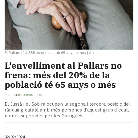
El Pallars té 4.888 persones amb 65 anys o més
|
Arxiu
L'envelliment al Pallars no
frena: més del 20% de la
població té 65 anys o més
PER
TOMÀS GARCIA ESPOT
El Jussà i el Sobirà ocupen la segona i tercera posició del
rànquing català amb més persones d'aquest grup d'edat,
només superades per les Garrigues
02/02/2024