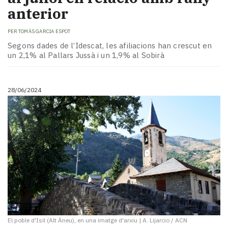
anterior
PER
TOMÀS GARCIA ESPOT
Segons dades de l’Idescat, les afiliacions han crescut en
un 2,1% al Pallars Jussà i un 1,9% al Sobirà
28/06/2024
El poble d'Isil (Alt Àneu), en una imatge d'arxiu
|
A. Lijarcio / ACN