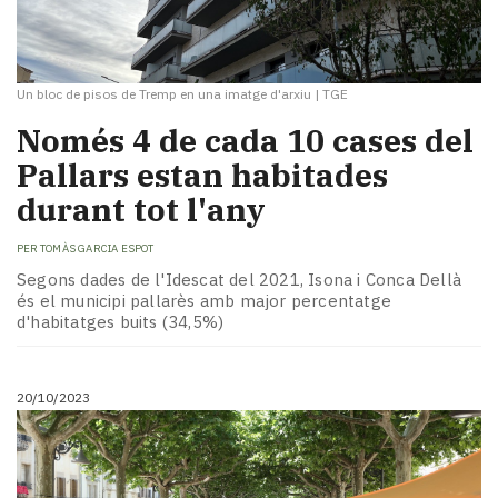
Un bloc de pisos de Tremp en una imatge d'arxiu
|
TGE
Només 4 de cada 10 cases del
Pallars estan habitades
durant tot l'any
PER
TOMÀS GARCIA ESPOT
Segons dades de l'Idescat del 2021, Isona i Conca Dellà
és el municipi pallarès amb major percentatge
d'habitatges buits (34,5%)
20/10/2023