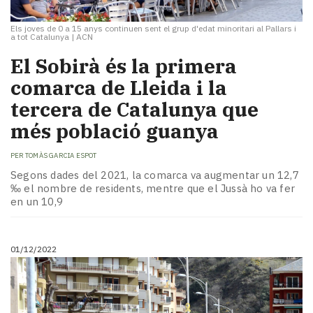
Els joves de 0 a 15 anys continuen sent el grup d'edat minoritari al Pallars i
a tot Catalunya
|
ACN
El Sobirà és la primera
comarca de Lleida i la
tercera de Catalunya que
més població guanya
PER
TOMÀS GARCIA ESPOT
Segons dades del 2021, la comarca va augmentar un 12,7
‰ el nombre de residents, mentre que el Jussà ho va fer
en un 10,9
01/12/2022