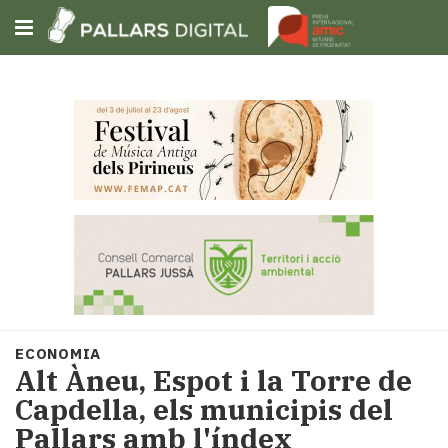
Subscriu-t'hi
Cerca
Portada
Opinió
Fem-
ho
fàcil
Successos
Societat
ECONOMIA
Política
Alt Àneu, Espot i la Torre de
i
Capdella, els municipis del
municipis
Pallars amb l'índex
Economia