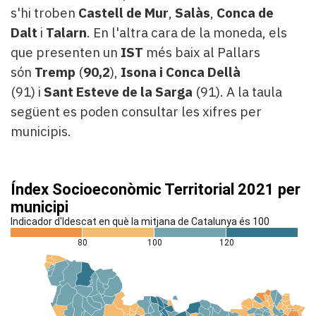
s'hi troben
Castell de Mur
,
Salàs
,
Conca de
Dalt
i
Talarn
. En l'altra cara de la moneda, els
que presenten un
IST
més baix al Pallars
són
Tremp
(
90,2
),
Isona i Conca Dellà
(91) i
Sant Esteve de la Sarga
(91). A la taula
següent es poden consultar les xifres per
municipis.