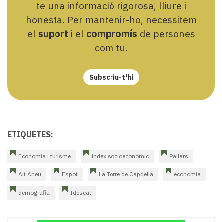
te una informació rigorosa, lliure i
honesta. Per mantenir-ho, necessitem
el
suport
i el
compromís
de persones
com tu.
Subscriu-t'hi
ETIQUETES:
Economia i turisme
índex socioeconòmic
Pallars
Alt Àneu
Espot
La Torre de Capdella
economia
demografia
Idescat