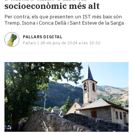
socioeconòmic més alt
i
turisme
Per contra, els que presenten un IST més baix són
Cultura
Tremp, Isona i Conca Dellà i Sant Esteve de la Sarga
Esports
Mai
PALLARS DIGITAL
tant!
Pallars |
28 de juny de 2024 a les 10:32
TV
i
mitjans
El
temps
Reportatges
Entrevistes
Enquestes
A
escena!
Dis
la
teva!