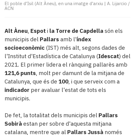
Subscriptors
El poble d'Isil (Alt Àneu), en una imatge d'arxiu
|
A. Lijarcio /
La
ACN
newsletter
del
Pallars
Alt Àneu
,
Espot
i
la Torre de Capdella
són els
Contingut
municipis del
Pallars
amb l'
índex
patrocinat
socioeconòmic
(IST) més alt, segons dades de
Lo
l'Institut d'Estadística de Catalunya (
Idescat
) del
més
llegit...
2021. El primer lidera el rànquing pallarès amb
Editorial
121,6 punts
, molt per damunt de la mitjana de
Catalunya, que és de
100
, i que serveix com a
indicador
per avaluar l'estat de tots els
municipis.
De fet, la totalitat dels municipis del
Pallars
Sobirà
estan per sobre d'aquesta mitjana
catalana, mentre que al
Pallars Jussà
només