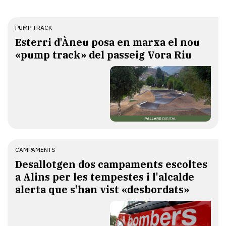
PUMP TRACK
Esterri d'Àneu posa en marxa el nou
«pump track» del passeig Vora Riu
CAMPAMENTS
​Desallotgen dos campaments escoltes
a Alins per les tempestes i l'alcalde
alerta que s'han vist «desbordats»