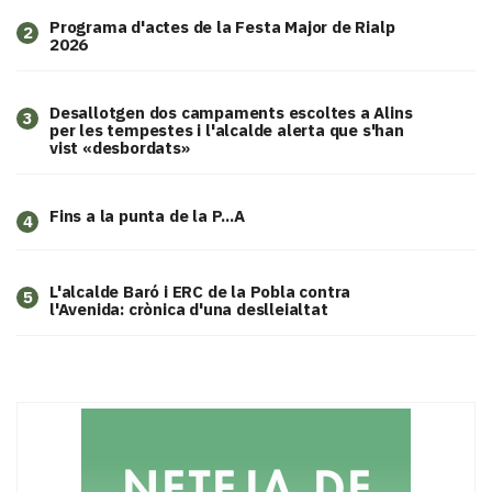
Programa d'actes de la Festa Major de Rialp
2
2026
​Desallotgen dos campaments escoltes a Alins
3
per les tempestes i l'alcalde alerta que s'han
vist «desbordats»
Fins a la punta de la P...A
4
L'alcalde Baró i ERC de la Pobla contra
5
l'Avenida: crònica d'una deslleialtat