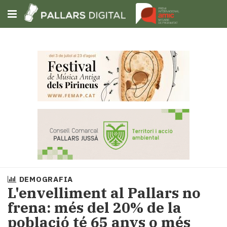
Subscriu-t'hi
Cerca
Portada
Opinió
Fem-
ho
fàcil
Successos
Societat
DEMOGRAFIA
Política
L'envelliment al Pallars no
i
frena: més del 20% de la
municipis
població té 65 anys o més
Economia