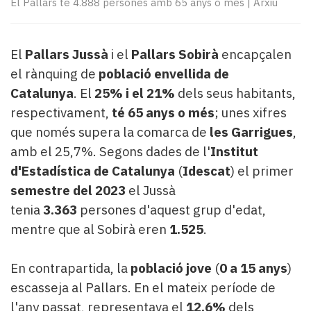
El Pallars té 4.888 persones amb 65 anys o més
|
Arxiu
Subscriptors
La
newsletter
del
El
Pallars Jussà
i el
Pallars Sobirà
encapçalen
Pallars
el rànquing de
població envellida de
Contingut
Catalunya
. El
25% i el 21%
dels seus habitants,
patrocinat
respectivament,
té 65 anys o més
; unes xifres
Lo
que només supera la comarca de
les Garrigues
,
més
llegit...
amb el 25,7%. Segons dades de l'
Institut
Editorial
d'Estadística de Catalunya
(
Idescat
) el primer
semestre del 2023
el Jussà
tenia
3.363
persones d'aquest grup d'edat,
mentre que al Sobirà eren
1.525
.
En contrapartida, la
població jove
(
0 a 15 anys
)
escasseja al Pallars. En el mateix període de
l'any passat, representava el
12,6%
dels