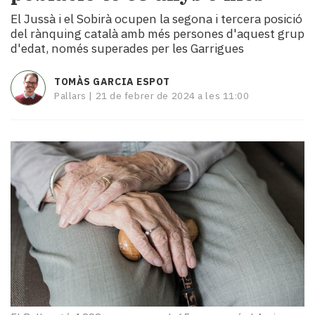
i
El Jussà i el Sobirà ocupen la segona i tercera posició
turisme
del rànquing català amb més persones d'aquest grup
Cultura
d'edat, només superades per les Garrigues
Esports
Mai
TOMÀS GARCIA ESPOT
tant!
Pallars |
21 de febrer de 2024 a les 11:00
TV
i
mitjans
El
temps
Reportatges
Entrevistes
Enquestes
A
escena!
Dis
la
teva!