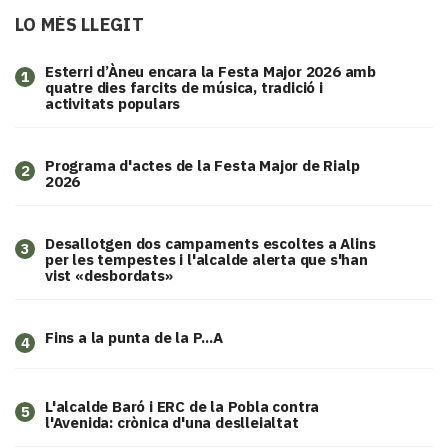
LO MÉS LLEGIT
Esterri d’Àneu encara la Festa Major 2026 amb
1
quatre dies farcits de música, tradició i
activitats populars
Programa d'actes de la Festa Major de Rialp
2
2026
​Desallotgen dos campaments escoltes a Alins
3
per les tempestes i l'alcalde alerta que s'han
vist «desbordats»
Fins a la punta de la P...A
4
L'alcalde Baró i ERC de la Pobla contra
5
l'Avenida: crònica d'una deslleialtat