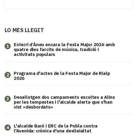
LO MÉS LLEGIT
Esterri d’Àneu encara la Festa Major 2026 amb
1
quatre dies farcits de música, tradició i
activitats populars
Programa d'actes de la Festa Major de Rialp
2
2026
​Desallotgen dos campaments escoltes a Alins
3
per les tempestes i l'alcalde alerta que s'han
vist «desbordats»
L'alcalde Baró i ERC de la Pobla contra
4
l'Avenida: crònica d'una deslleialtat