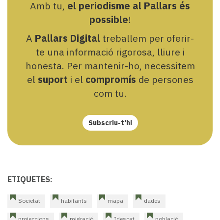
Amb tu,
el periodisme al Pallars és
possible
!
A
Pallars Digital
treballem per oferir-
te una informació rigorosa, lliure i
honesta. Per mantenir-ho, necessitem
el
suport
i el
compromís
de persones
com tu.
Subscriu-t'hi
ETIQUETES:
Societat
habitants
mapa
dades
projeccions
migració
Idescat
població