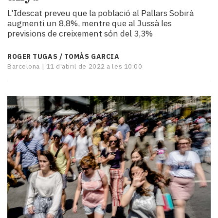
i
L'Idescat preveu que la població al Pallars Sobirà
turisme
augmenti un 8,8%, mentre que al Jussà les
Cultura
previsions de creixement són del 3,3%
Esports
Mai
ROGER TUGAS / TOMÀS GARCIA
tant!
Barcelona |
11 d'abril de 2022 a les 10:00
TV
i
mitjans
El
temps
Reportatges
Entrevistes
Enquestes
A
escena!
Dis
la
teva!