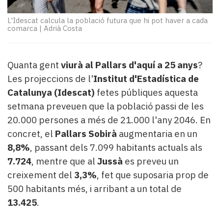
Subscriptors
La
L'Idescat calcula la població futura que hi pot haver a cada
newsletter
comarca
|
Adrià Costa
del
Pallars
Contingut
Quanta gent
viurà al Pallars d'aquí a 25 anys
?
patrocinat
Les projeccions de l'
Institut d'Estadística de
Lo
Catalunya (Idescat)
fetes públiques aquesta
més
llegit...
setmana preveuen que la població passi de les
Editorial
20.000 persones a més de 21.000 l'any 2046. En
concret, el
Pallars Sobirà
augmentaria en un
8,8%
, passant dels 7.099 habitants actuals als
7.724
, mentre que al
Jussà
es preveu un
creixement del
3,3%
, fet que suposaria prop de
500 habitants més, i arribant a un total de
13.425
.