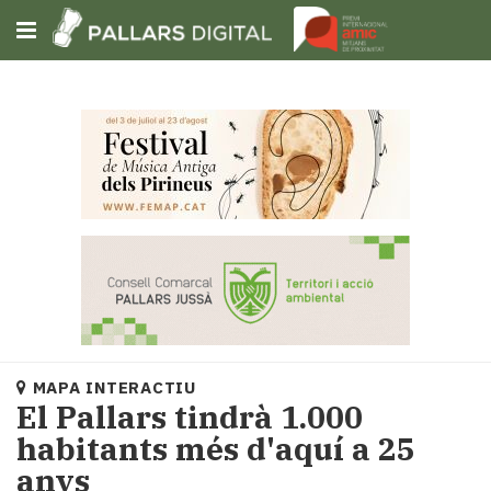
Subscriu-t'hi
Cerca
Portada
Opinió
Fem-
ho
fàcil
Successos
Societat
MAPA INTERACTIU
Política
El Pallars tindrà 1.000
i
habitants més d'aquí a 25
municipis
anys
Economia