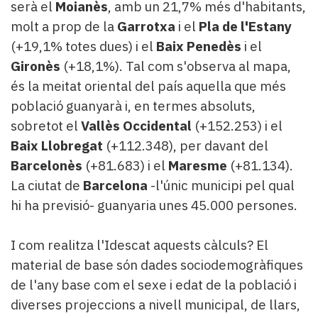
serà el
Moianès
, amb un 21,7% més d'habitants,
molt a prop de la
Garrotxa
i el
Pla de l'Estany
(+19,1% totes dues) i el
Baix Penedès
i el
Gironès
(+18,1%). Tal com s'observa al mapa,
és la meitat oriental del país aquella que més
població guanyarà i, en termes absoluts,
sobretot el
Vallès Occidental
(+152.253) i el
Baix Llobregat
(+112.348), per davant del
Barcelonès
(+81.683) i el
Maresme
(+81.134).
La ciutat de
Barcelona
-l'únic municipi pel qual
hi ha previsió- guanyaria unes 45.000 persones.
I com realitza l'Idescat aquests càlculs? El
material de base són dades sociodemogràfiques
de l'any base com el sexe i edat de la població i
diverses projeccions a nivell municipal, de llars,