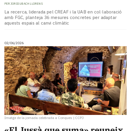
PER
JORDI UBACH LLORENS
La recerca, liderada pel CREAF i la UAB en col·laboració
amb FGC, planteja 36 mesures concretes per adaptar
aquests espais al canvi climàtic
02/06/2026
Imatge de la jornada celebrada a Conques
|
CCPJ
«El Jussà que suma» reuneix