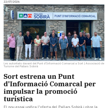
22/07/2026
i
turisme
Cultura
Esports
Mai
tant!
TV
i
mitjans
El
temps
Les autoritats davant del Punt d'Informació Comarcal a Sort
|
Associació de
Reportatges
Turisme del Pallars Sobirà
Entrevistes
Sort estrena un Punt
Enquestes
A
d'Informació Comarcal per
escena!
impulsar la promoció
Dis
turística
la
teva!
El nou espai unifica l'oferta del Pallars Sobirà i obre la