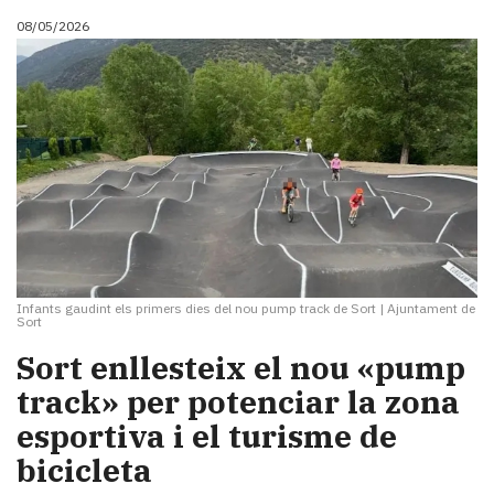
08/05/2026
Infants gaudint els primers dies del nou pump track de Sort
|
Ajuntament de
Sort
Sort enllesteix el nou «pump
track» per potenciar la zona
esportiva i el turisme de
bicicleta