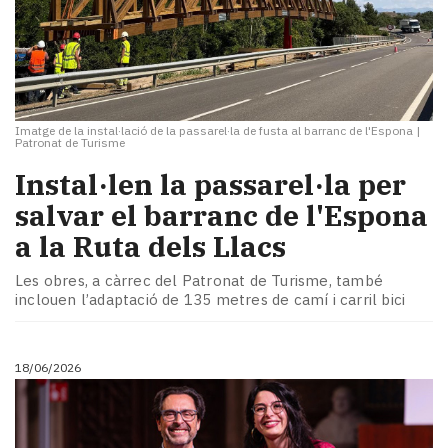
Imatge de la instal·lació de la passarel·la de fusta al barranc de l'Espona
|
Patronat de Turisme
Instal·len la passarel·la per
salvar el barranc de l'Espona
a la Ruta dels Llacs
Les obres, a càrrec del Patronat de Turisme, també
inclouen l’adaptació de 135 metres de camí i carril bici
18/06/2026