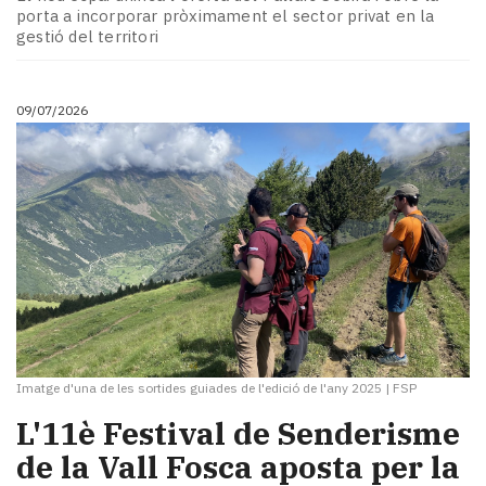
Subscriptors
porta a incorporar pròximament el sector privat en la
La
gestió del territori
newsletter
del
Pallars
09/07/2026
Contingut
patrocinat
Lo
més
llegit...
Editorial
Imatge d'una de les sortides guiades de l'edició de l'any 2025
|
FSP
L'11è Festival de Senderisme
de la Vall Fosca aposta per la