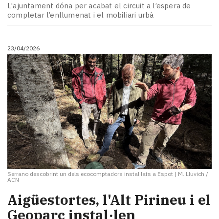
L'ajuntament dóna per acabat el circuit a l’espera de
completar l’enllumenat i el mobiliari urbà
23/04/2026
Serrano descobrint un dels ecocomptadors instal·lats a Espot
|
M. Lluvich /
ACN
Aigüestortes, l'Alt Pirineu i el
Geoparc instal·len