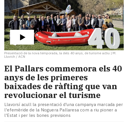
Presentació de la nova temporada, la dels 40 anys, de turisme actiu
|
M.
Lluvich / ACN
El Pallars commemora els 40
anys de les primeres
baixades de ràfting que van
revolucionar el turisme
Llavorsí acull la presentació d'una campanya marcada per
l'efemèride de la Noguera Pallaresa com a riu pioner a
l'Estat i per les bones previsions