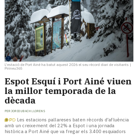
L'estació de Port Ainé ha batut aquest 2026 el seu rècord diari de visitants
|
Pirineu365
Espot Esquí i Port Ainé viuen
la millor temporada de la
dècada
PER
JORDI UBACH LLORENS
Les estacions pallareses baten rècords d'afluència
amb un creixement del 22% a Espot i una jornada
històrica a Port Ainé que va fregar els 3.400 esquiadors