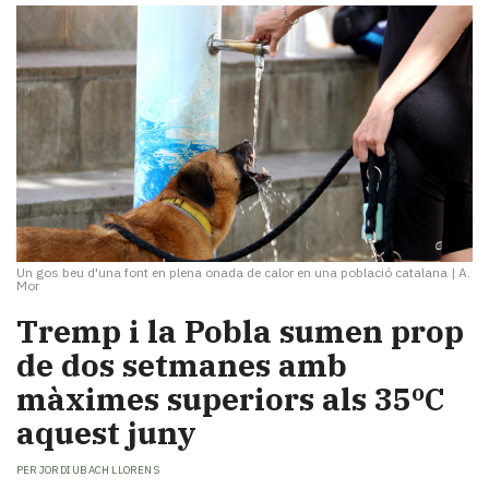
Un gos beu d'una font en plena onada de calor en una població catalana
|
A.
Mor
Tremp i la Pobla sumen prop
de dos setmanes amb
màximes superiors als 35ºC
aquest juny
PER
JORDI UBACH LLORENS