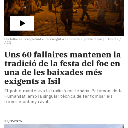
Els fallaires completant el recorregut a l'arribada al poble d'Isil
|
J. Borràs /
ACN
Uns 60 fallaires mantenen la
tradició de la festa del foc en
una de les baixades més
exigents a Isil
El poble manté viva la tradició mil·lenària, Patrimoni de la
Humanitat, amb la singular tècnica de fer tombar els
troncs muntanya avall
23/06/2026