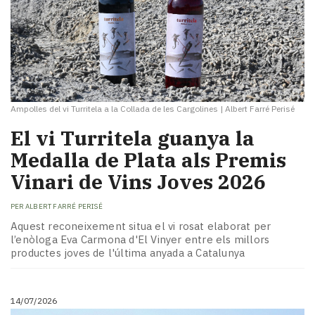
Ampolles del vi Turritela a la Collada de les Cargolines
|
Albert Farré Perisé
El vi Turritela guanya la
Medalla de Plata als Premis
Vinari de Vins Joves 2026
PER
ALBERT FARRÉ PERISÉ
Aquest reconeixement situa el vi rosat elaborat per
l’enòloga Eva Carmona d'El Vinyer entre els millors
productes joves de l'última anyada a Catalunya
14/07/2026