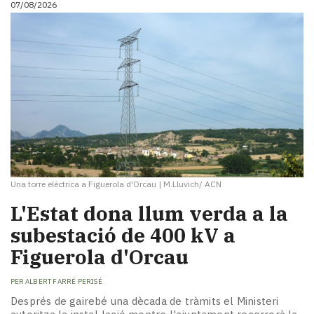
07/08/2026
i
turisme
Cultura
Esports
Mai
tant!
TV
i
mitjans
El
temps
Una torre elèctrica a Figuerola d'Orcau
|
M.Lluvich/ ACN
Reportatges
Entrevistes
L'Estat dona llum verda a la
Enquestes
subestació de 400 kV a
A
Figuerola d'Orcau
escena!
Dis
PER
ALBERT FARRÉ PERISÉ
la
teva!
Després de gairebé una dècada de tràmits el Ministeri