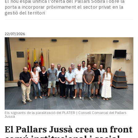
El nou espai unifica l'oferta del Pallars Sobirà i obre la
porta a incorporar pròximament el sector privat en la
gestió del territori
22/07/2026
Els signants de la paralització del PLATER
|
Consell Comarcal del Pallars
Jussà
El Pallars Jussà crea un front