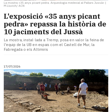
La mostra «35 anys picant pedra. Arqueologia medevial al Pallars Jussà»
|
M.Lluvich/ ACN
L'exposició «35 anys picant
pedra» repassa la història de
10 jaciments del Jussà
La mostra, instal·lada a Tremp, posa en valor la feina de
l'equip de la UB en espais com el Castell de Mur, la
Fabregada o els Altimiris
17/07/2026