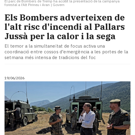
El parc de Bombers de Tremp ha acollit la presentació de la campanya
forestal a l'Alt Pirineu i Aran
|
Govern
Els Bombers adverteixen de
l'alt risc d'incendi al Pallars
Jussà per la calor i la sega
El temor a la simultaneïtat de focus activa una
coordinació entre cossos d'emergència a les portes de la
setmana més intensa de tradicions del foc
19/06/2026