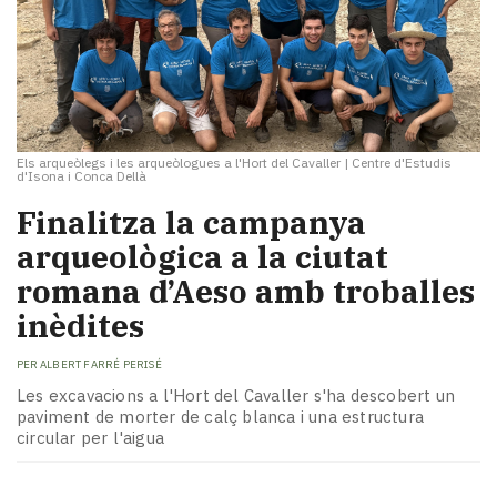
Els arqueòlegs i les arqueòlogues a l'Hort del Cavaller
|
Centre d'Estudis
d'Isona i Conca Dellà
Finalitza la campanya
arqueològica a la ciutat
romana d’Aeso amb troballes
inèdites
PER
ALBERT FARRÉ PERISÉ
Les excavacions a l'Hort del Cavaller s'ha descobert un
paviment de morter de calç blanca i una estructura
circular per l'aigua