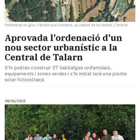
Perimetrat en groc, l'àmbit que s'ordena, al voltant de la central
|
Territori
Aprovada l'ordenació d'un
nou sector urbanístic a la
Central de Talarn
S'hi podran construir 37 habitatges unifamiliars,
equipaments i zones verdes i s'hi instal·larà una planta
solar fotovoltaica
08/06/2018