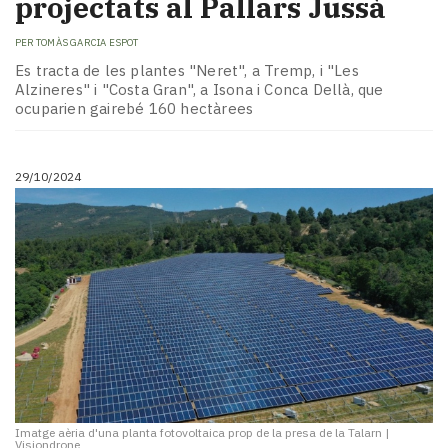
projectats al Pallars Jussà
PER
TOMÀS GARCIA ESPOT
Es tracta de les plantes "Neret", a Tremp, i "Les
Alzineres" i "Costa Gran", a Isona i Conca Dellà, que
ocuparien gairebé 160 hectàrees
29/10/2024
Imatge aèria d'una planta fotovoltaica prop de la presa de la Talarn
|
Visiondrone