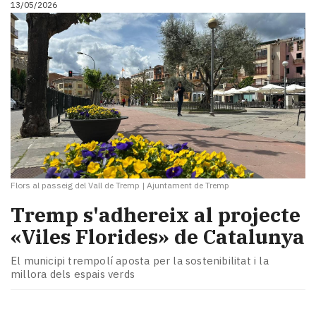
13/05/2026
i
turisme
Cultura
Esports
Mai
tant!
TV
i
mitjans
El
temps
Flors al passeig del Vall de Tremp
|
Ajuntament de Tremp
Reportatges
Entrevistes
Tremp s'adhereix al projecte
Enquestes
«Viles Florides» de Catalunya
A
escena!
El municipi trempolí aposta per la sostenibilitat i la
Dis
millora dels espais verds
la
teva!