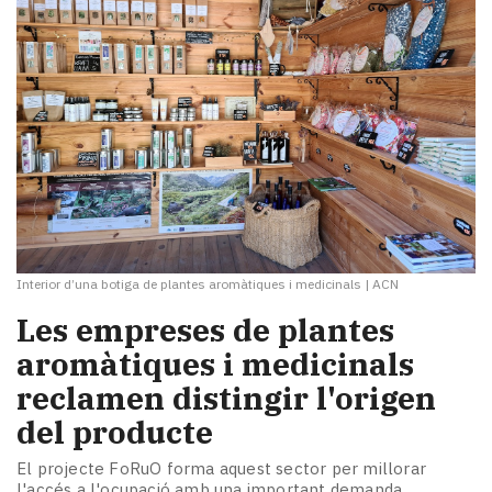
Interior d’una botiga de plantes aromàtiques i medicinals
|
ACN
Les empreses de plantes
aromàtiques i medicinals
reclamen distingir l'origen
del producte
El projecte FoRuO forma aquest sector per millorar
l'accés a l'ocupació amb una important demanda