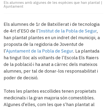
Subscriptors
Els alumnes amb algunes de les espècies que han plantat
|
Ajuntament
La
newsletter
del
Pallars
Els alumnes de 1r de Batxillerat i de tecnologia
Contingut
de 4rt d’ESO de l’
Institut de la Pobla de Segur
,
patrocinat
han plantat plantes en un indret del municipi, a
Lo
proposta de la regidoria de Joventut de
més
l’
Ajuntament de la Pobla de Segur
. La plantada
llegit...
Editorial
ha tingut lloc als voltants de l’Escola Els Raiers
de la població i ha anat a càrrec dels mateixos
alumnes, per tal de donar-los responsabilitat i
poder de decisió.
Totes les plantes escollides tenen propietats
medicinals i la gran majoria són comestibles.
Algunes d’elles, com les que s’han plantat al