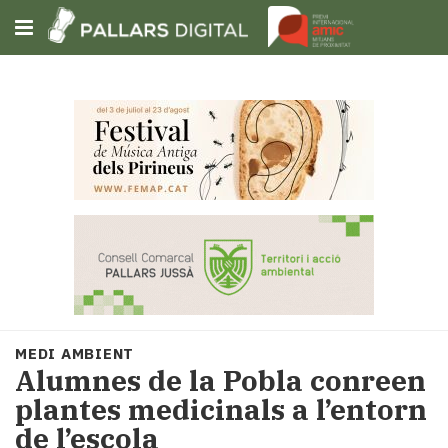
Subscriu-t'hi
Cerca
Portada
Opinió
Fem-
ho
fàcil
Successos
Societat
MEDI AMBIENT
Política
Alumnes de la Pobla conreen
i
plantes medicinals a l’entorn
municipis
de l’escola
Economia