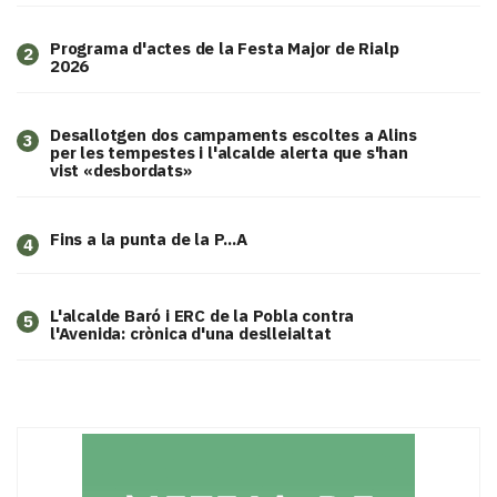
Programa d'actes de la Festa Major de Rialp
2
2026
​Desallotgen dos campaments escoltes a Alins
3
per les tempestes i l'alcalde alerta que s'han
vist «desbordats»
Fins a la punta de la P...A
4
L'alcalde Baró i ERC de la Pobla contra
5
l'Avenida: crònica d'una deslleialtat