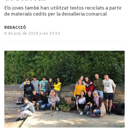
i
Els joves també han utilitzat testos reciclats a partir
turisme
de materials cedits per la deixalleria comarcal
Cultura
Esports
REDACCIÓ
Mai
8 de juny de 2018 a les 10:51
tant!
TV
i
mitjans
El
temps
Reportatges
Entrevistes
Enquestes
A
escena!
Dis
la
teva!