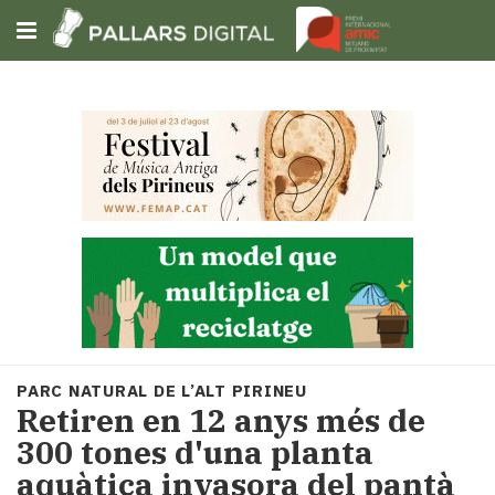
Subscriu-t'hi
Cerca
Portada
Opinió
Fem-
ho
fàcil
Successos
Societat
PARC NATURAL DE L’ALT PIRINEU
Política
Retiren en 12 anys més de
i
300 tones d'una planta
municipis
aquàtica invasora del pantà
Economia