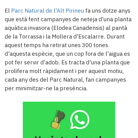
Subscriptors
La
El
Parc Natural de l'Alt Pirineu
fa uns dotze anys
newsletter
que està fent campanyes de neteja d'una planta
del
aquàtica invasora (Elodea Canadensis) al pantà
Pallars
de la Torrassa i la Mollera d'Escalarre. Durant
Contingut
patrocinat
aquest temps ha retirat unes 300 tones
Lo
d'aquesta espècie, que un cop fora de l'aigua es
més
pot fer servir d'adob. Es tracta d'una planta que
llegit...
prolifera molt ràpidament i per aquest motiu,
Editorial
cada any des del Parc Natural, fan campanyes
per minimitzar-ne la presència.