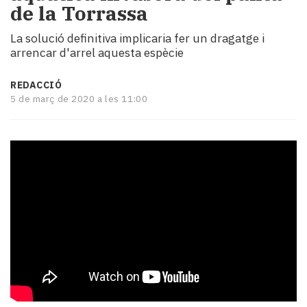
de la Torrassa
i
turisme
La solució definitiva implicaria fer un dragatge i
Cultura
arrencar d'arrel aquesta espècie
Esports
Mai
REDACCIÓ
tant!
5 de març de 2020 a les 11:00
TV
i
mitjans
El
temps
Reportatges
Entrevistes
Enquestes
A
escena!
Dis
la
teva!