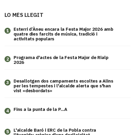
LO MÉS LLEGIT
Esterri d’Àneu encara la Festa Major 2026 amb
1
quatre dies farcits de música, tradició i
activitats populars
Programa d'actes de la Festa Major de Rialp
2
2026
​Desallotgen dos campaments escoltes a Alins
3
per les tempestes i l'alcalde alerta que s'han
vist «desbordats»
Fins a la punta de la P...A
4
L'alcalde Baró i ERC de la Pobla contra
5
l'Avenida: crònica d'una deslleialtat