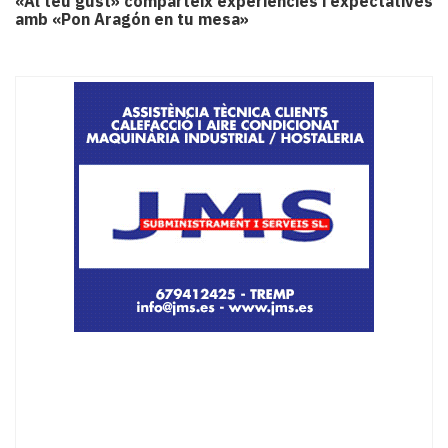
«Al teu gust» comparteix experiències i expectatives
amb «Pon Aragón en tu mesa»