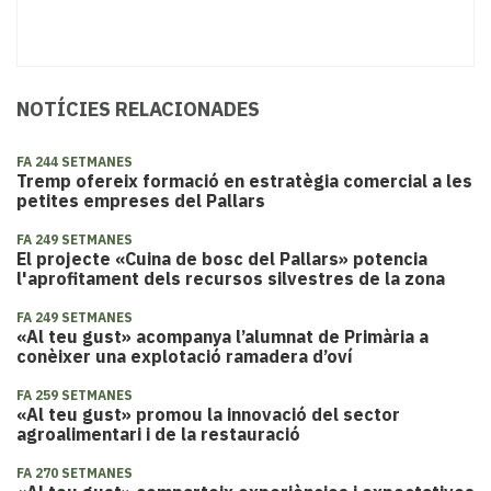
NOTÍCIES RELACIONADES
FA 244 SETMANES
Tremp ofereix formació en estratègia comercial a les
petites empreses del Pallars
FA 249 SETMANES
El projecte «Cuina de bosc del Pallars» potencia
l'aprofitament dels recursos silvestres de la zona
FA 249 SETMANES
«Al teu gust» acompanya l’alumnat de Primària a
conèixer una explotació ramadera d’oví
FA 259 SETMANES
«​Al teu gust» promou la innovació del sector
agroalimentari i de la restauració
FA 270 SETMANES