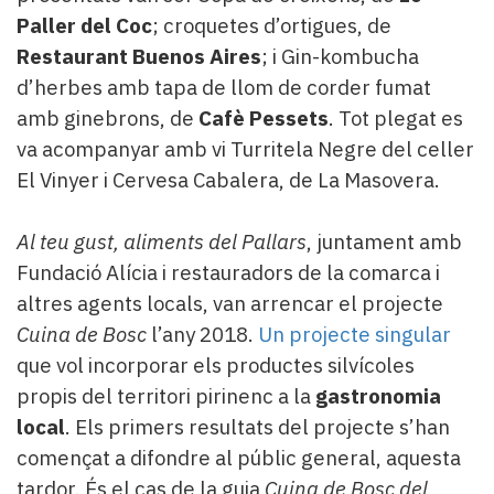
Paller del Coc
; croquetes d’ortigues, de
Restaurant Buenos Aires
; i Gin-kombucha
d’herbes amb tapa de llom de corder fumat
amb ginebrons, de
Cafè Pessets
. Tot plegat es
va acompanyar amb vi Turritela Negre del celler
El Vinyer i Cervesa Cabalera, de La Masovera.
Al teu gust, aliments del Pallars
, juntament amb
Fundació Alícia i restauradors de la comarca i
altres agents locals, van arrencar el projecte
Cuina de Bosc
l’any 2018.
Un projecte singular
que vol incorporar els productes silvícoles
propis del territori pirinenc a la
gastronomia
local
. Els primers resultats del projecte s’han
començat a difondre al públic general, aquesta
tardor. És el cas de la guia
Cuina de Bosc del