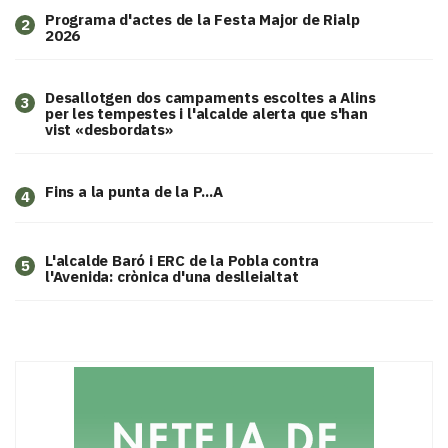
Programa d'actes de la Festa Major de Rialp
2
2026
​Desallotgen dos campaments escoltes a Alins
3
per les tempestes i l'alcalde alerta que s'han
vist «desbordats»
Fins a la punta de la P...A
4
L'alcalde Baró i ERC de la Pobla contra
5
l'Avenida: crònica d'una deslleialtat