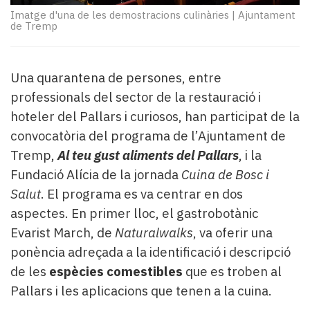
Subscriptors
Imatge d'una de les demostracions culinàries
|
Ajuntament
La
de Tremp
newsletter
del
Pallars
Una quarantena de persones, entre
Contingut
professionals del sector de la restauració i
patrocinat
Lo
hoteler del Pallars i curiosos, han participat de la
més
convocatòria del programa de l’Ajuntament de
llegit...
Tremp,
Al teu gust aliments del Pallars
, i la
Editorial
Fundació Alícia de la jornada
Cuina de Bosc i
Salut
. El programa es va centrar en dos
aspectes. En primer lloc, el gastrobotànic
Evarist March, de
Naturalwalks
, va oferir una
ponència adreçada a la identificació i descripció
de les
espècies comestibles
que es troben al
Pallars i les aplicacions que tenen a la cuina.