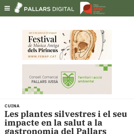
Subscriu-t'hi
Cerca
Portada
Opinió
Fem-
ho
fàcil
Successos
Societat
CUINA
Política
Les plantes silvestres i el seu
i
impacte en la salut a la
municipis
gastronomia del Pallars
Economia