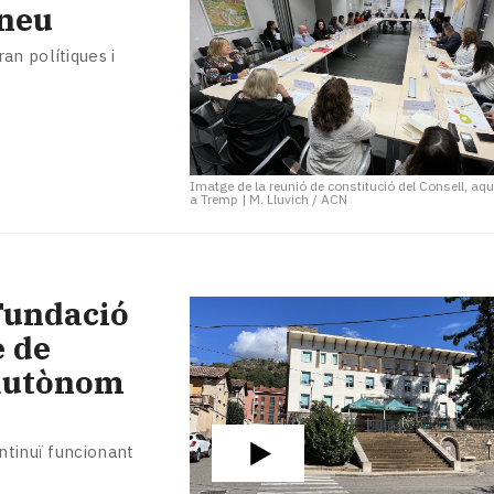
ineu
an polítiques i
Imatge de la reunió de constitució del Consell, aq
a Tremp
|
M. Lluvich / ACN
 Fundació
e de
 autònom
ntinuï funcionant