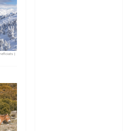
neficiats
|