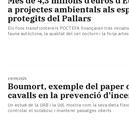
Més de 4,3 milions d’euros d’
Subscriptors
a projectes ambientals als es
La
newsletter
protegits del Pallars
del
Pallars
Els fons transfronterers POCTEFA finançaran tres iniciativ
fauna autòctona, la qualitat del cel nocturn i la forja arte
Contingut
patrocinat
Lo
més
llegit...
Editorial
19/09/2025
Boumort, exemple del paper 
cavalls en la prevenció d'inc
Un estudi de la UAB i la UdL mostra com la seva dieta flex
controlar el sotabosc i mantenir paisatges oberts