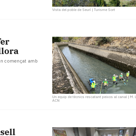
Vista del poble de Seurí
|
Turisme Sort
fer
llora
 han començat amb
Un equip de tècnics rescatant peixos al canal
|
M. 
ACN
sell