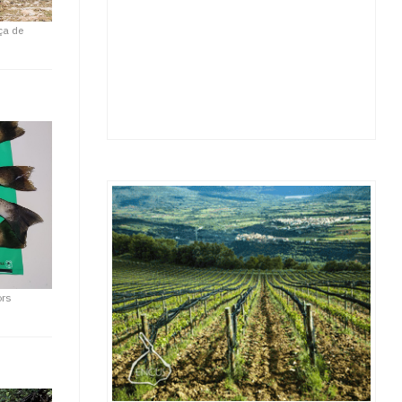
ça de
ors