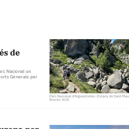
és de
arc Nacional un
Corts Generals per
Parc Nacional d'Aigüestortes i Estany de Sant Maur
Bosch/ ACN