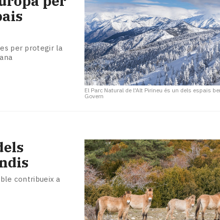
Europa per
pais
es per protegir la
sana
El Parc Natural de l'Alt Pirineu és un dels espais be
Govern
dels
endis
ible contribueix a