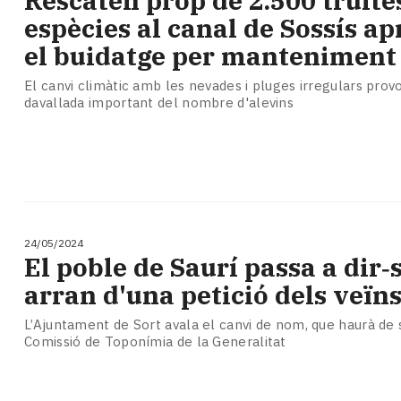
Rescaten prop de 2.500 truites
espècies al canal de Sossís ap
el buidatge per manteniment
El canvi climàtic amb les nevades i pluges irregulars prov
davallada important del nombre d'alevins
24/05/2024
El poble de Saurí passa a dir‑
arran d'una petició dels veïn
L’Ajuntament de Sort avala el canvi de nom, que haurà de se
Comissió de Toponímia de la Generalitat