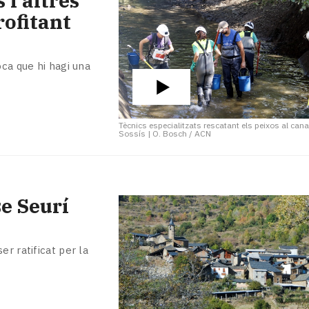
 i altres
rofitant
oca que hi hagi una
Tècnics especialitzats rescatant els peixos al cana
Sossís
|
O. Bosch / ACN
se Seurí
s
r ratificat per la