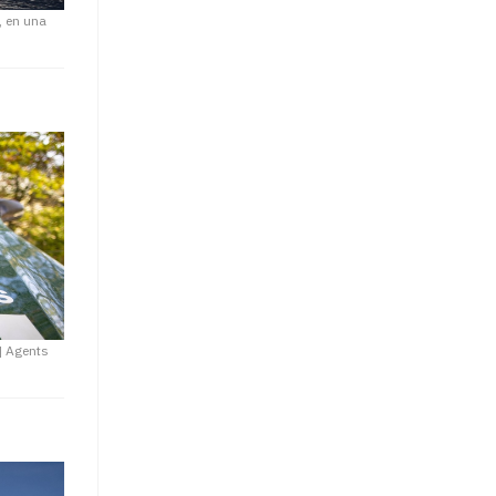
, en una
|
Agents