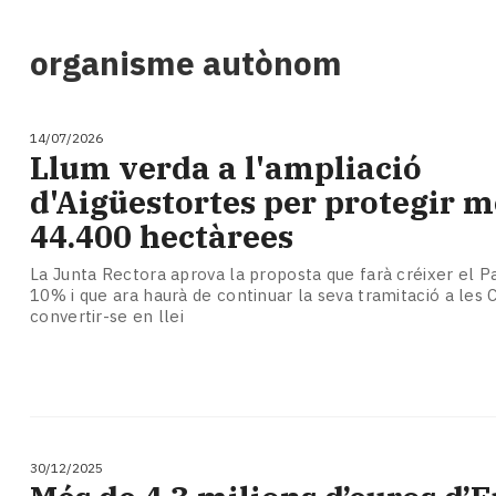
i
turisme
organisme autònom
Cultura
Esports
Mai
14/07/2026
tant!
Llum verda a l'ampliació
TV
d'Aigüestortes per protegir m
i
mitjans
44.400 hectàrees
El
temps
La Junta Rectora aprova la proposta que farà créixer el P
10% i que ara haurà de continuar la seva tramitació a les 
Reportatges
convertir-se en llei
Entrevistes
Enquestes
A
escena!
Dis
la
30/12/2025
teva!