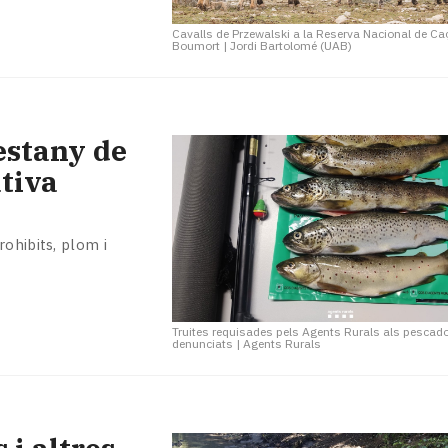
Cavalls de Przewalski a la Reserva Nacional de Ca
Boumort
|
Jordi Bartolomé (UAB)
estany de
tiva
ohibits, plom i
Truites requisades pels Agents Rurals als pescad
denunciats
|
Agents Rurals