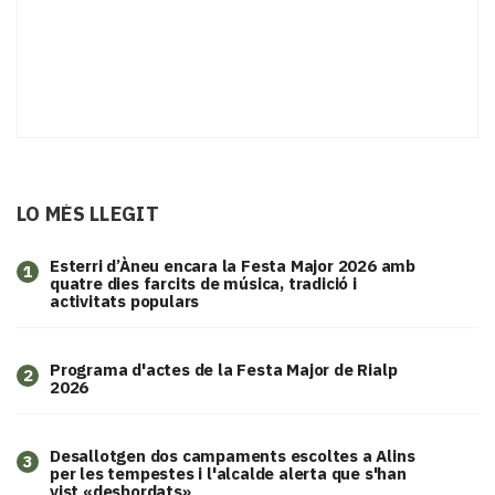
LO MÉS LLEGIT
Esterri d’Àneu encara la Festa Major 2026 amb
1
quatre dies farcits de música, tradició i
activitats populars
Programa d'actes de la Festa Major de Rialp
2
2026
​Desallotgen dos campaments escoltes a Alins
3
per les tempestes i l'alcalde alerta que s'han
vist «desbordats»