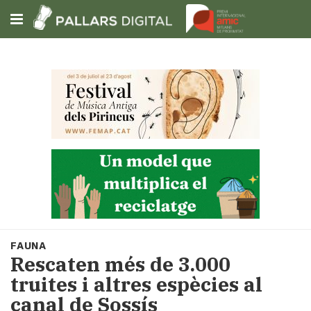
Subscriu-t'hi
Cerca
Portada
Opinió
Fem-
ho
fàcil
Successos
Societat
FAUNA
Política
Rescaten més de 3.000
i
truites i altres espècies al
municipis
canal de Sossís
Economia