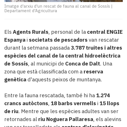
Subscriptors
Imatge d'arxiu d'un rescat de fauna al canal de Sossís
|
La
Departament d'Agricultura
newsletter
del
Pallars
Els
Agents Rurals
, personal de la
central ENGIE
Contingut
Espanya
i
societats de pescadors
van rescatar
patrocinat
Lo
durant la setmana passada
3.787 truites i altres
més
espècies del canal de la central hidroelèctrica
llegit...
de Sossís
, al municipi de
Conca de Dalt
. Una
Editorial
zona que està classificada com a
reserva
genètica
d'aquests peixos de muntanya.
Entre la fauna rescatada, també hi ha
1.274
crancs autòctons
,
18 barbs vermells
i
15 llops
de riu
. Mentre que les espècies adultes van ser
retornades al
riu Noguera Pallaresa
, els alevins