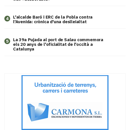
L'alcalde Baró i ERC de la Pobla contra
4
l'Avenida: crònica d'una deslleialtat
​La 39a Pujada al port de Salau commemora
5
els 20 anys de l'oficialitat de l'occità a
Catalunya