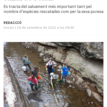
i
Es tracta del salvament més important tant pel
turisme
nombre d'espècies rescatades com per la seva puresa
Cultura
Esports
REDACCIÓ
Mai
Sossís |
24 de setembre de 2021 a les 08:40
tant!
TV
i
mitjans
El
temps
Reportatges
Entrevistes
Enquestes
A
escena!
Dis
la
teva!