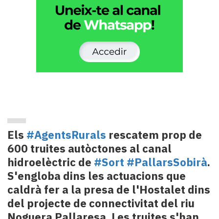
Els
#AgentsRurals
rescatem prop de
600 truites autòctones al canal
hidroelèctric de
#Sort
#PallarsSobirà
.
S'engloba dins les actuacions que
caldrà fer a la presa de l'Hostalet dins
del projecte de connectivitat del riu
Noguera Pallaresa. Les truites s'han