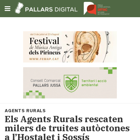
Subscriu-t'hi
Cerca
Portada
Opinió
Fem-
ho
fàcil
Successos
Societat
AGENTS RURALS
Política
Els Agents Rurals rescaten
i
milers de truites autòctones
municipis
a l’Hostalet i Sossís
Economia