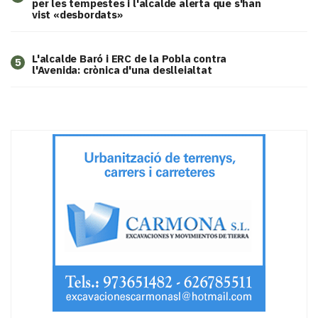
per les tempestes i l'alcalde alerta que s'han
vist «desbordats»
L'alcalde Baró i ERC de la Pobla contra
5
l'Avenida: crònica d'una deslleialtat