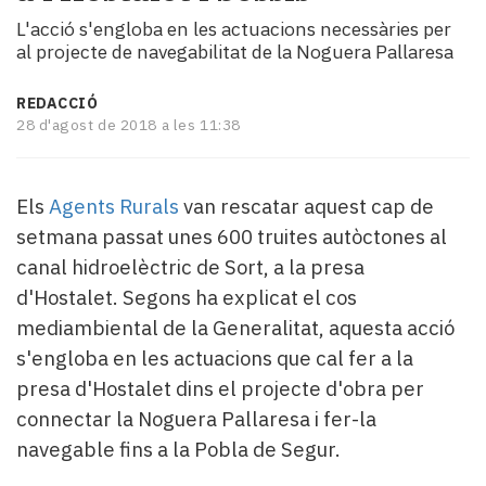
i
L'acció s'engloba en les actuacions necessàries per
turisme
al projecte de navegabilitat de la Noguera Pallaresa
Cultura
Esports
REDACCIÓ
Mai
28 d'agost de 2018 a les 11:38
tant!
TV
i
Els
Agents Rurals
van rescatar aquest cap de
mitjans
setmana passat unes 600 truites autòctones al
El
canal hidroelèctric de Sort, a la presa
temps
Reportatges
d'Hostalet. Segons ha explicat el cos
Entrevistes
mediambiental de la Generalitat, aquesta acció
Enquestes
s'engloba en les actuacions que cal fer a la
A
presa d'Hostalet dins el projecte d'obra per
escena!
Dis
connectar la Noguera Pallaresa i fer-la
la
navegable fins a la Pobla de Segur.
teva!