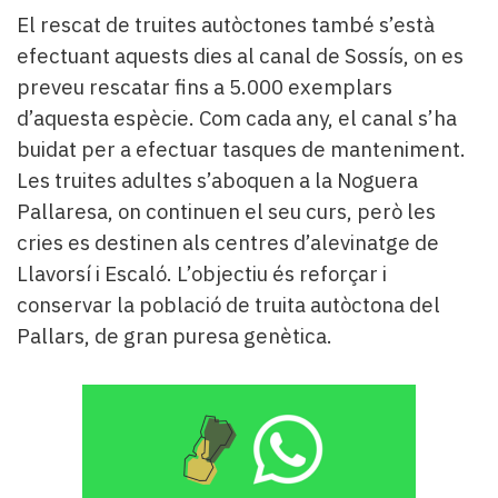
Subscriptors
El rescat de truites autòctones també s’està
La
efectuant aquests dies al canal de Sossís, on es
newsletter
del
preveu rescatar fins a 5.000 exemplars
Pallars
d’aquesta espècie. Com cada any, el canal s’ha
Contingut
buidat per a efectuar tasques de manteniment.
patrocinat
Les truites adultes s’aboquen a la Noguera
Lo
més
Pallaresa, on continuen el seu curs, però les
llegit...
cries es destinen als centres d’alevinatge de
Editorial
Llavorsí i Escaló. L’objectiu és reforçar i
conservar la població de truita autòctona del
Pallars, de gran puresa genètica.