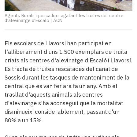
Subscriptors
La
newsletter
Agents Rurals i pescadors agafant les truites del centre
d'alevinatge d’Escaló
|
ACN
del
Pallars
Contingut
Els escolars de Llavorsí han participat en
patrocinat
Lo
l'alliberament d'uns 1.500 exemplars de truita
més
criats als centres d'alevinatge d'Escaló i Llavorsí.
llegit...
Es tracta de truites rescatades del canal de
Editorial
Sossís durant les tasques de manteniment de la
central que es van fer ara fa un any. Amb el
trasllat d'aquests animals als centres
d'alevinatge s'ha aconseguit que la mortalitat
disminueixi considerablement, passant d'un
80% a un 15%.