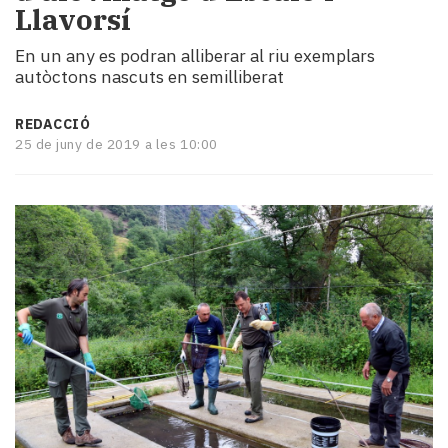
Llavorsí
i
turisme
En un any es podran alliberar al riu exemplars
Cultura
autòctons nascuts en semilliberat
Esports
Mai
REDACCIÓ
tant!
25 de juny de 2019 a les 10:00
TV
i
mitjans
El
temps
Reportatges
Entrevistes
Enquestes
A
escena!
Dis
la
teva!