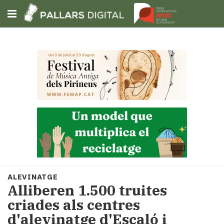
Subscriu-t'hi
Cerca
Portada
Opinió
Fem-
ho
fàcil
Successos
Societat
ALEVINATGE
Política
Alliberen 1.500 truites
i
criades als centres
municipis
d'alevinatge d'Escaló i
Economia