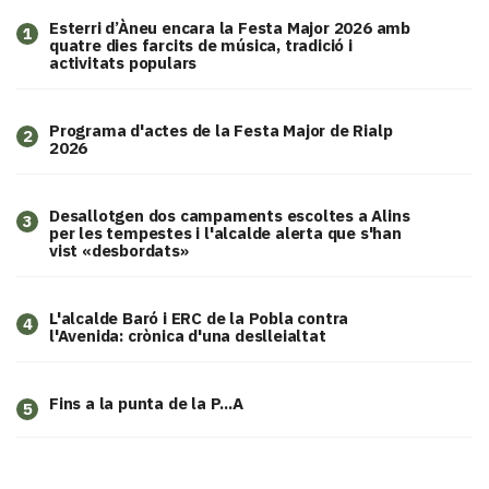
Esterri d’Àneu encara la Festa Major 2026 amb
1
quatre dies farcits de música, tradició i
activitats populars
Programa d'actes de la Festa Major de Rialp
2
2026
​Desallotgen dos campaments escoltes a Alins
3
per les tempestes i l'alcalde alerta que s'han
vist «desbordats»
L'alcalde Baró i ERC de la Pobla contra
4
l'Avenida: crònica d'una deslleialtat
Fins a la punta de la P...A
5