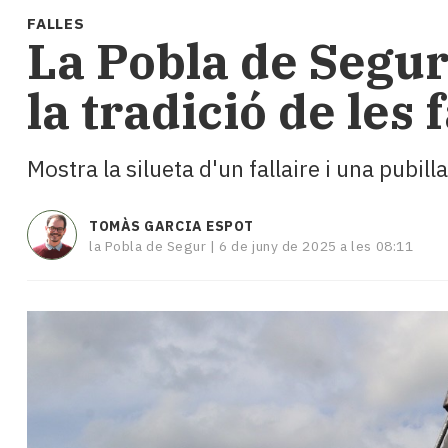
i
FALLES
turisme
La Pobla de Segur
Cultura
Esports
la tradició de les 
Mai
tant!
TV
Mostra la silueta d'un fallaire i una pubi
i
mitjans
El
TOMÀS GARCIA ESPOT
temps
la Pobla de Segur |
6 de juny de 2025 a les 08:11
Reportatges
Entrevistes
Enquestes
A
escena!
Dis
la
teva!