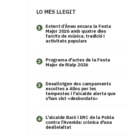
LO MÉS LLEGIT
Esterri d’Àneu encara la Festa
1
Major 2026 amb quatre dies
farcits de música, tradició i
activitats populars
Programa d'actes de la Festa
2
Major de Rialp 2026
​Desallotgen dos campaments
3
escoltes a Alins per les
tempestes i l'alcalde alerta que
s'han vist «desbordats»
L'alcalde Baró i ERC de la Pobla
4
contra l'Avenida: crònica d'una
deslleialtat