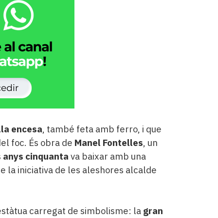
lla encesa
, també feta amb ferro, i que
del foc. És obra de
Manel Fontelles
, un
s
anys cinquanta
va baixar amb una
de la iniciativa de les aleshores alcalde
'estàtua carregat de simbolisme: la
gran