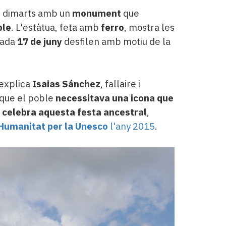
 dimarts amb un
monument
que
ble
. L'estàtua, feta amb
ferro
, mostra les
cada
17 de juny
desfilen amb motiu de la
 explica
Isaias Sánchez
, fallaire i
 que el poble
necessitava una icona que
e celebra aquesta
festa ancestral
,
 Humanitat per la Unesco
l'any 2015
.