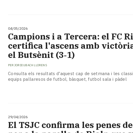
04/05/2026
Campions i a Tercera: el FC R
certifica l'ascens amb victòr
el Butsènit (3‑1)
PER
JORDI UBACH LLORENS
Consulta els resultats d'aquest cap de setmana i les classi
equips pallaresos de futbol, bàsquet, futbol sala i pàdel
29/04/2026
El TSJC confirma les penes de