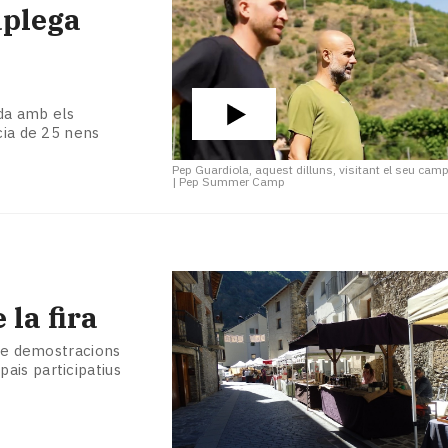
aplega
da amb els
cia de 25 nens
Pep Guardiola, aquest dilluns, visitant el seu cam
|
Pep Summer Camp
 la fira
 de demostracions
spais participatius