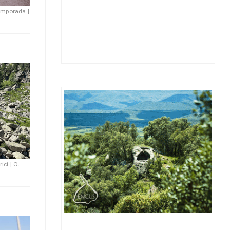
etemporada
|
ici
|
O.