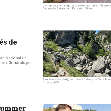
L’equip català d’esquí alpí entrenant durant la pr
Federació Catalana d'Esports d'Hivern
és de
arc Nacional un
Corts Generals per
Parc Nacional d'Aigüestortes i Estany de Sant Maur
Bosch/ ACN
 Summer