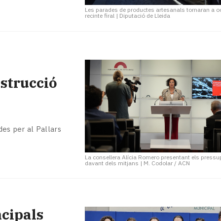
Les parades de productes artesanals tornaran a o
recinte firal
|
Diputació de Lleida
strucció
des per al Pallars
La consellera Alícia Romero presentant els press
davant dels mitjans
|
M. Codolar / ACN
ncipals