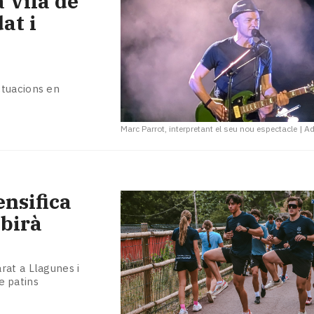
a Vila de
at i
ctuacions en
Marc Parrot, interpretant el seu nou espectacle
|
A
ensifica
obirà
rat a Llagunes i
re patins