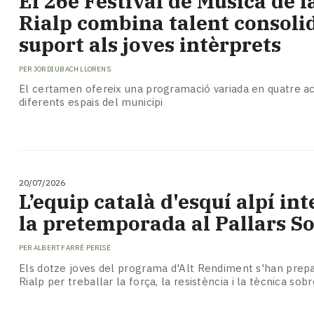
​El 26è Festival de Música de l
Subscriptors
Rialp combina talent consolid
La
newsletter
suport als joves intèrprets
del
Pallars
PER
JORDI UBACH LLORENS
Contingut
El certamen ofereix una programació variada en quatre a
patrocinat
diferents espais del municipi
Lo
més
llegit...
Editorial
20/07/2026
L’equip català d'esquí alpí int
la pretemporada al Pallars S
PER
ALBERT FARRÉ PERISÉ
Els dotze joves del programa d'Alt Rendiment s'han prepa
Rialp per treballar la força, la resistència i la tècnica sob