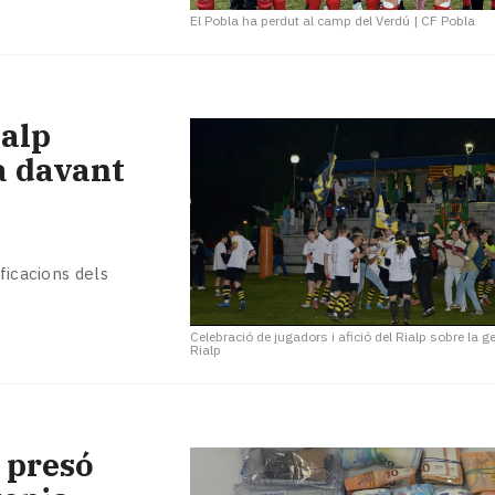
El Pobla ha perdut al camp del Verdú
|
CF Pobla
ialp
ia davant
ficacions dels
Celebració de jugadors i afició del Rialp sobre la 
Rialp
 presó