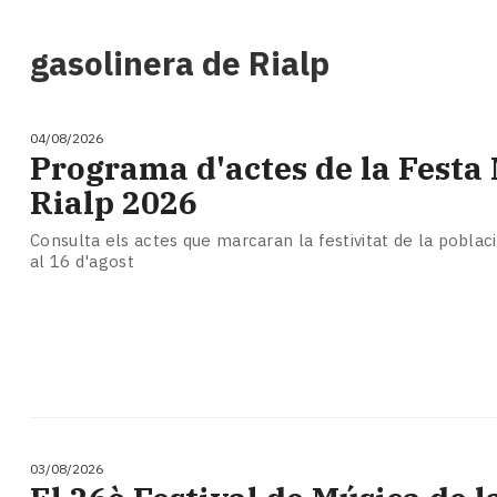
i
turisme
gasolinera de Rialp
Cultura
Esports
Mai
04/08/2026
tant!
Programa d'actes de la Festa
TV
Rialp 2026
i
mitjans
Consulta els actes que marcaran la festivitat de la poblac
El
al 16 d'agost
temps
Reportatges
Entrevistes
Enquestes
A
escena!
Dis
la
03/08/2026
teva!