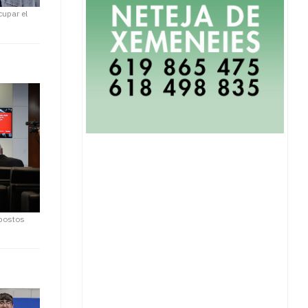
cupar el
upostos