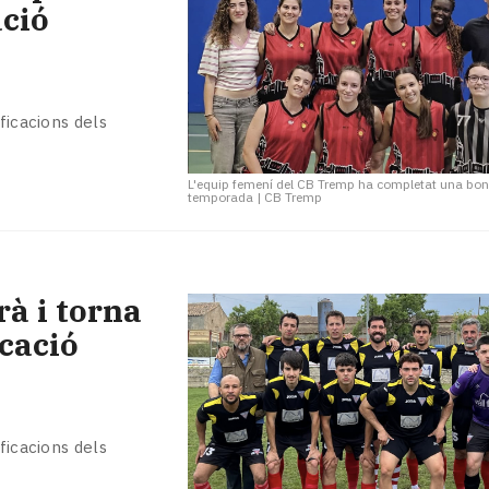
ció
ficacions dels
L'equip femení del CB Tremp ha completat una bo
temporada
|
CB Tremp
rà i torna
icació
ficacions dels