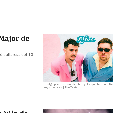
 Major de
ió pallaresa del 13
Imatge promocional de The Tyets, que tornen a Ria
anys després
|
The Tyets