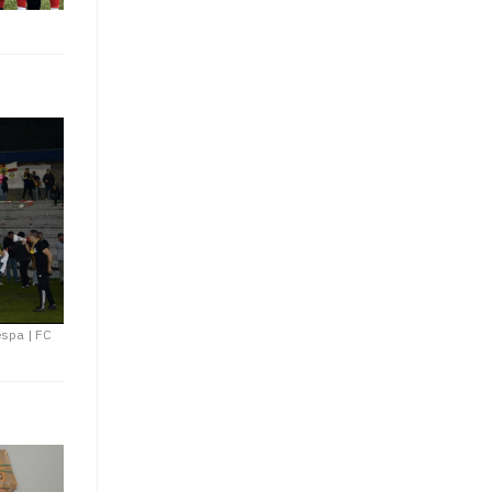
gespa
|
FC