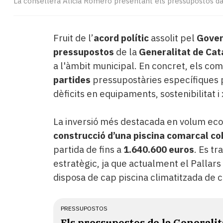
La consellera Alícia Romero presentant els pressupostos da
Fruit de l’
acord polític
assolit pel
Gove
pressupostos
de la
Generalitat de Cat
a l'àmbit municipal. En concret, els c
partides
pressupostàries específiques 
dèficits en equipaments, sostenibilitat i 
La inversió més destacada en volum econ
construcció d’una piscina comarcal co
partida de fins a
1.640.600 euros
. Es t
estratègic, ja que actualment el Pallars 
disposa de cap piscina climatitzada de c
PRESSUPOSTOS
Els pressupostos de la Generalit