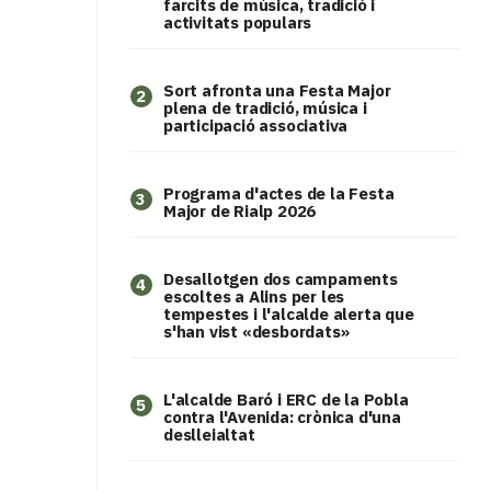
farcits de música, tradició i
activitats populars
Sort afronta una Festa Major
2
plena de tradició, música i
participació associativa
Programa d'actes de la Festa
3
Major de Rialp 2026
​Desallotgen dos campaments
4
escoltes a Alins per les
tempestes i l'alcalde alerta que
s'han vist «desbordats»
L'alcalde Baró i ERC de la Pobla
5
contra l'Avenida: crònica d'una
deslleialtat