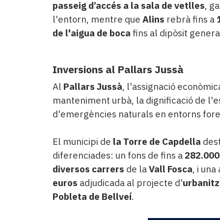
passeig d’accés a la sala de vetlles
, g
l'entorn, mentre que
Alins
rebrà fins a
de l'aigua de boca
fins al dipòsit genera
Inversions al Pallars Jussà
Al
Pallars Jussà
, l'assignació econòmic
manteniment urbà, la dignificació de l'es
d'emergències naturals en entorns fore
El municipi de
la Torre de Capdella
dest
diferenciades: un fons de fins a
282.000
diversos carrers
de la
Vall Fosca
, i un
euros
adjudicada al projecte d'
urbanitz
Pobleta de Bellveí
.