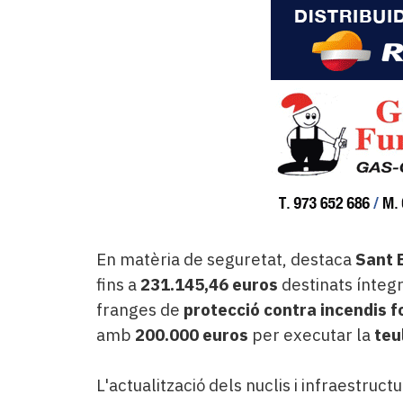
En matèria de seguretat, destaca
Sant 
fins a
231.145,46 euros
destinats ínteg
franges de
protecció contra incendis f
amb
200.000 euros
per executar la
teu
L'actualització dels nuclis i infraestr