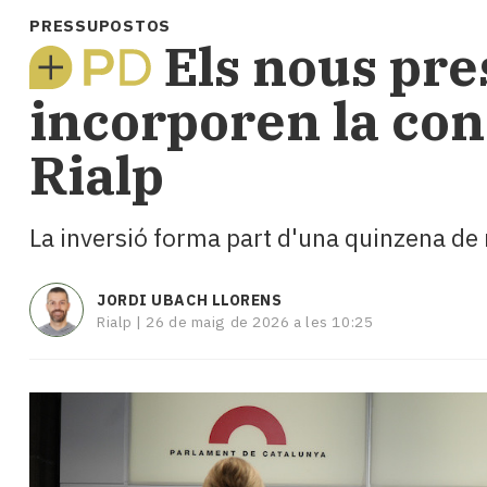
i
PRESSUPOSTOS
turisme
Els nous pre
Cultura
Esports
incorporen la con
Mai
tant!
Rialp
TV
i
mitjans
La inversió forma part d'una quinzena de
El
temps
Reportatges
JORDI UBACH LLORENS
Entrevistes
Rialp |
26 de maig de 2026 a les 10:25
Enquestes
A
escena!
Dis
la
teva!