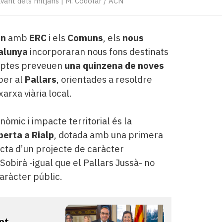
vant dels mitjans
|
M. Codolar / ACN
rn
amb
ERC
i els
Comuns
, els
nous
alunya
incorporaran nous fons destinats
omptes preveuen
una quinzena de noves
per al
Pallars
, orientades a resoldre
xarxa viària local.
òmic i impacte territorial és la
berta a Rialp
, dotada amb una primera
racta d’un projecte de caràcter
Sobirà -igual que el Pallars Jussà- no
aràcter públic.
at