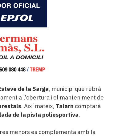
Esteve de la Sarga
, municipi que rebrà
rament a l’obertura i el manteniment de
orestals
. Així mateix,
Talarn
comptarà
lada de la pista poliesportiva
.
uctures menors es complementa amb la