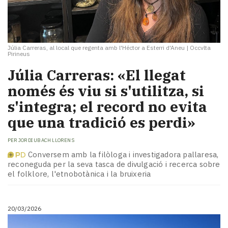
Júlia Carreras, al local que regenta amb l'Héctor a Esterri d'Aneu
|
Occvlta
Pirineus
Júlia Carreras: «El llegat
només és viu si s'utilitza, si
s'integra; el record no evita
que una tradició es perdi»
PER
JORDI UBACH LLORENS
Conversem amb la filòloga i investigadora pallaresa,
reconeguda per la seva tasca de divulgació i recerca sobre
el folklore, l'etnobotànica i la bruixeria
20/03/2026