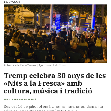
15/07/2026
i
turisme
Cultura
Esports
Mai
tant!
TV
i
mitjans
El
temps
Actuació de FolkiManxa
|
Ajuntament de Tremp
Reportatges
Entrevistes
Tremp celebra 30 anys de les
Enquestes
«Nits a la Fresca» amb
A
cultura, música i tradició
escena!
Dis
PER
ALBERT FARRÉ PERISÉ
la
teva!
Des del 16 de juliol oferirà cinema, havaneres, dansa i la