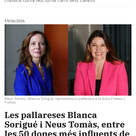
clàssica Cursa Nocturna Camí dels Cavalls
Subscriptors
La
newsletter
19/06/2026
del
Pallars
Contingut
patrocinat
Lo
més
llegit...
Editorial
Neus Tomàs i Blanca Sorigué, representació pallaresa a la llista Forbes
|
Forbes
Les pallareses Blanca
Sorigué i Neus Tomàs, entre
les 50 dones més influents de