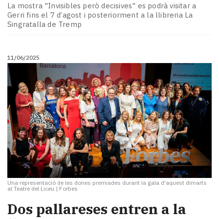
La mostra "Invisibles però decisives" es podrà visitar a
Gerri fins el 7 d’agost i posteriorment a la llibreria La
Singratalla de Tremp
11/06/2025
Una representació de les dones premiades durant la gala d'aquest dimarts
al Teatre del Liceu
|
Forbes
Dos pallareses entren a la