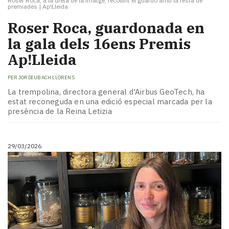
Roser Roca, a la dreta de la imatge, recollint el guardó amb la resta de
premiades
|
Ap!Lleida
​Roser Roca, guardonada en
la gala dels 16ens Premis
Ap!Lleida
PER
JORDI UBACH LLORENS
La trempolina, directora general d'Airbus GeoTech, ha
estat reconeguda en una edició especial marcada per la
presència de la Reina Letizia
29/03/2026