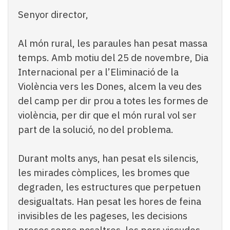
Subscriptors
Senyor director,
La
newsletter
del
Al món rural, les paraules han pesat massa
Pallars
temps. Amb motiu del 25 de novembre, Dia
Contingut
Internacional per a l’Eliminació de la
patrocinat
Lo
Violència vers les Dones, alcem la veu des
més
del camp per dir prou a totes les formes de
llegit...
violència, per dir que el món rural vol ser
Editorial
part de la solució, no del problema.
Durant molts anys, han pesat els silencis,
les mirades còmplices, les bromes que
degraden, les estructures que perpetuen
desigualtats. Han pesat les hores de feina
invisibles de les pageses, les decisions