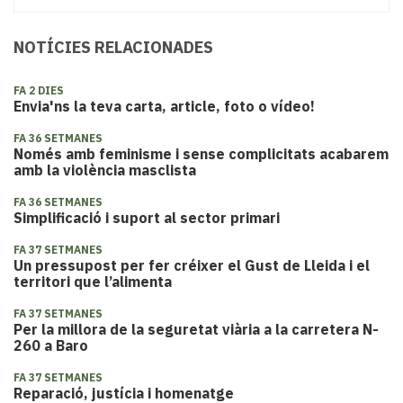
NOTÍCIES RELACIONADES
FA 2 DIES
Envia'ns la teva carta, article, foto o vídeo!
FA 36 SETMANES
Només amb feminisme i sense complicitats acabarem
amb la violència masclista
FA 36 SETMANES
Simplificació i suport al sector primari
FA 37 SETMANES
Un pressupost per fer créixer el Gust de Lleida i el
territori que l’alimenta
FA 37 SETMANES
Per la millora de la seguretat viària a la carretera N-
260 a Baro
FA 37 SETMANES
Reparació, justícia i homenatge