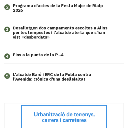
Programa d'actes de la Festa Major de Rialp
2
2026
​Desallotgen dos campaments escoltes a Alins
3
per les tempestes i l'alcalde alerta que s'han
vist «desbordats»
Fins a la punta de la P...A
4
L'alcalde Baró i ERC de la Pobla contra
5
l'Avenida: crònica d'una deslleialtat