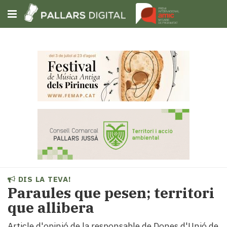
Subscriu-t'hi
Cerca
Portada
Opinió
Fem-
ho
fàcil
Successos
Societat
DIS LA TEVA!
Política
Paraules que pesen; territori
i
que allibera
municipis
Economia
Article d'opinió de la responsable de Dones d'Unió de