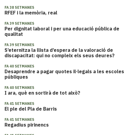
FA 38 SETMANES
RFEF i la memòria, real
FA 39 SETMANES
Per dignitat laboral i per una educació pública de
qualitat
FA 39 SETMANES
S’eternitza la llista d’espera de la valoració de
discapacitat: qui no compleix els seus deures?
FA 40 SETMANES
Desaprendre a pagar quotes il·legals a les escoles
públiques
FA 40 SETMANES
I ara, què en sortirà de tot això?
FA 41 SETMANES
El ple del Pla de Barris
FA 41 SETMANES
Regadius pirinencs