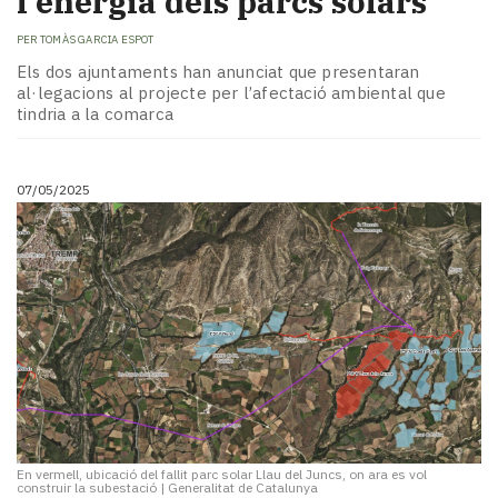
l'energia dels parcs solars
PER
TOMÀS GARCIA ESPOT
Els dos ajuntaments han anunciat que presentaran
al·legacions al projecte per l’afectació ambiental que
tindria a la comarca
07/05/2025
En vermell, ubicació del fallit parc solar Llau del Juncs, on ara es vol
construir la subestació
|
Generalitat de Catalunya