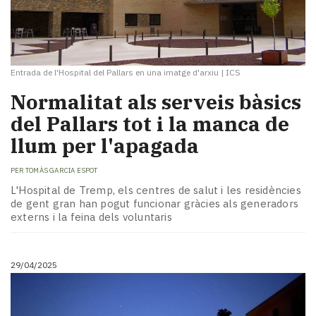
Entrada de l'Hospital del Pallars en una imatge d'arxiu
|
ICS
Normalitat als serveis bàsics
del Pallars tot i la manca de
llum per l'apagada
PER
TOMÀS GARCIA ESPOT
L'Hospital de Tremp, els centres de salut i les residències
de gent gran han pogut funcionar gràcies als generadors
externs i la feina dels voluntaris
29/04/2025