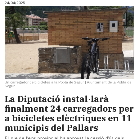
24/04/2025
Un carregador de bicicletes a la Pobla de Segur
|
Ajuntament de la Pobla de
Segur
La Diputació instal·larà
finalment 24 carregadors per
a bicicletes elèctriques en 11
municipis del Pallars
El ple de l’ens provincial ha aprovat la cessió d’ús dels