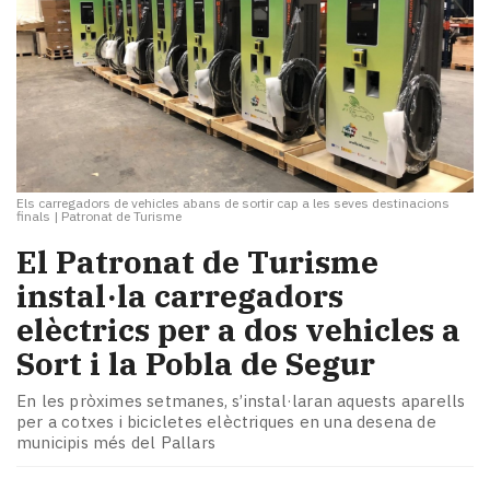
Els carregadors de vehicles abans de sortir cap a les seves destinacions
finals
|
Patronat de Turisme
El Patronat de Turisme
instal·la carregadors
elèctrics per a dos vehicles a
Sort i la Pobla de Segur
En les pròximes setmanes, s’instal·laran aquests aparells
per a cotxes i bicicletes elèctriques en una desena de
municipis més del Pallars