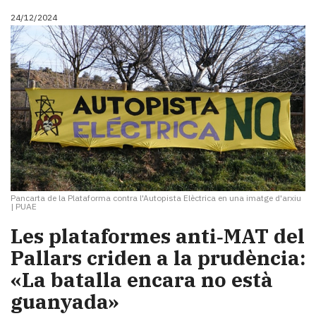
24/12/2024
Pancarta de la Plataforma contra l'Autopista Elèctrica en una imatge d'arxiu
|
PUAE
Les plataformes anti‑MAT del
Pallars criden a la prudència:
«La batalla encara no està
guanyada»