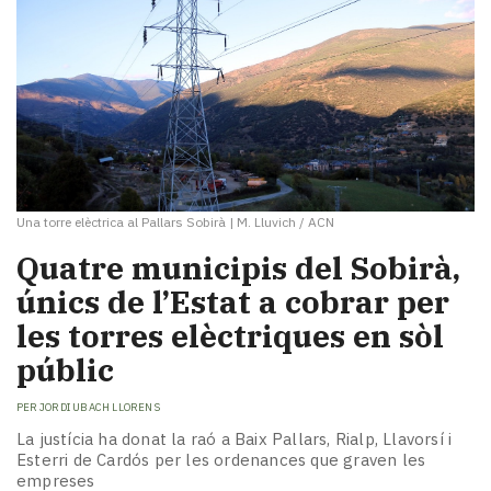
Una torre elèctrica al Pallars Sobirà
|
M. Lluvich / ACN
Quatre municipis del Sobirà,
únics de l’Estat a cobrar per
les torres elèctriques en sòl
públic
PER
JORDI UBACH LLORENS
La justícia ha donat la raó a Baix Pallars, Rialp, Llavorsí i
Esterri de Cardós per les ordenances que graven les
empreses