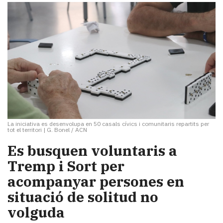
La iniciativa es desenvolupa en 50 casals cívics i comunitaris repartits per
tot el territori
|
G. Bonel / ACN
Es busquen voluntaris a
Tremp i Sort per
acompanyar persones en
situació de solitud no
volguda