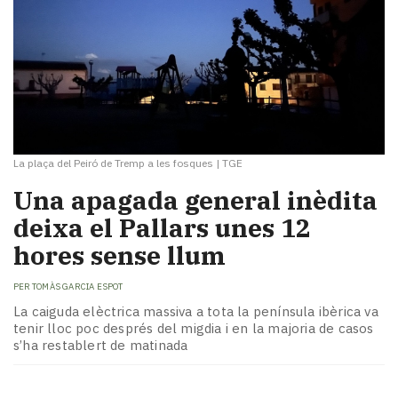
La plaça del Peiró de Tremp a les fosques
|
TGE
Una apagada general inèdita
deixa el Pallars unes 12
hores sense llum
PER
TOMÀS GARCIA ESPOT
La caiguda elèctrica massiva a tota la península ibèrica va
tenir lloc poc després del migdia i en la majoria de casos
s’ha restablert de matinada