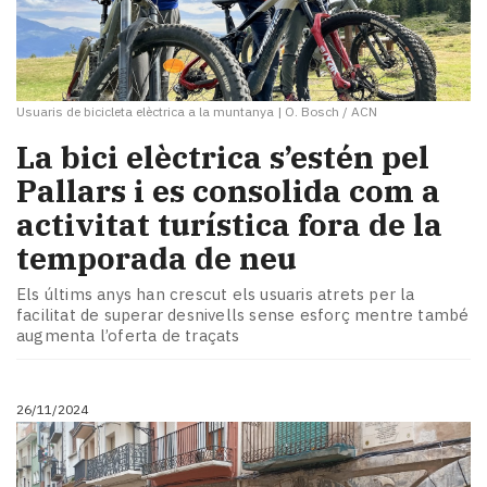
Usuaris de bicicleta elèctrica a la muntanya
|
O. Bosch / ACN
La bici elèctrica s’estén pel
Pallars i es consolida com a
activitat turística fora de la
temporada de neu
Els últims anys han crescut els usuaris atrets per la
facilitat de superar desnivells sense esforç mentre també
augmenta l’oferta de traçats
26/11/2024