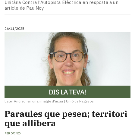
Subscriptors
Unitària Contra l’Autopista Elèctrica en resposta a un
La
article de Pau Noy
newsletter
del
Pallars
26/11/2025
Contingut
patrocinat
Lo
més
llegit...
Editorial
Ester Andreu, en una imatge d'arxiu
|
Unió de Pagesos
Paraules que pesen; territori
que allibera
PER
OPINIÓ