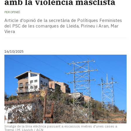
amb la violència masclista
PER
OPINIÓ
Article d'opinió de la secretària de Polítiques Feministes
del PSC de les comarques de Lleida, Pirineu i Aran, Mar
Viera
16/10/2025
Imatge de la línia elèctrica passant a escassos metres d'unes cases a
Tremp
|
M. Lluvich / ACN