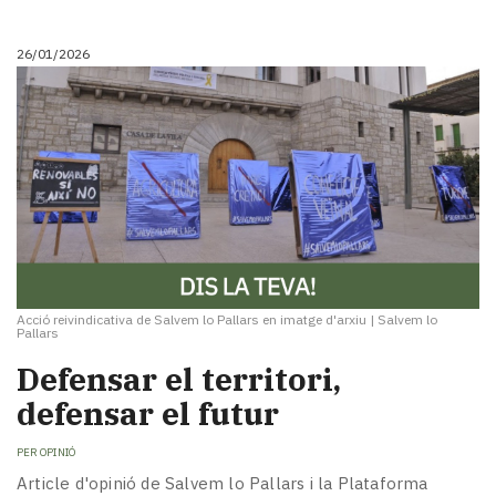
i
turisme
26/01/2026
Cultura
Esports
Mai
tant!
TV
i
mitjans
El
temps
Reportatges
Entrevistes
Acció reivindicativa de Salvem lo Pallars en imatge d'arxiu
|
Salvem lo
Pallars
Enquestes
Defensar el territori,
A
escena!
defensar el futur
Dis
la
PER
OPINIÓ
teva!
Article d'opinió de Salvem lo Pallars i la Plataforma