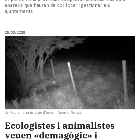
aparells que hauran de col·locar i gestionar els
ajuntaments
25/03/2025
Un llop en una imatge d'arxiu
|
Agents Rurals
Ecologistes i animalistes
veuen «demagògic» i