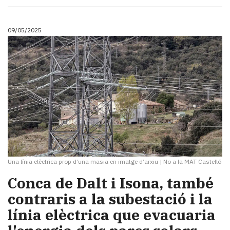
09/05/2025
Una línia elèctrica prop d’una masia en imatge d’arxiu
|
No a la MAT Castelló
Conca de Dalt i Isona, també
contraris a la subestació i la
línia elèctrica que evacuaria