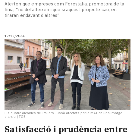
Alerten que empreses com Forestalia, promotora de la
línia, "no defalleixen i que si aquest projecte cau, en
tiraran endavant d’altres"
17/12/2024
Els quatre alcaldes del Pallars Jussà afectats per la MAT en una imatge
d'arxiu
|
TGE
Satisfacció i prudència entre