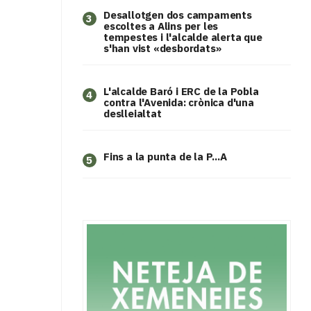
​Desallotgen dos campaments
3
escoltes a Alins per les
tempestes i l'alcalde alerta que
s'han vist «desbordats»
L'alcalde Baró i ERC de la Pobla
4
contra l'Avenida: crònica d'una
deslleialtat
Fins a la punta de la P...A
5