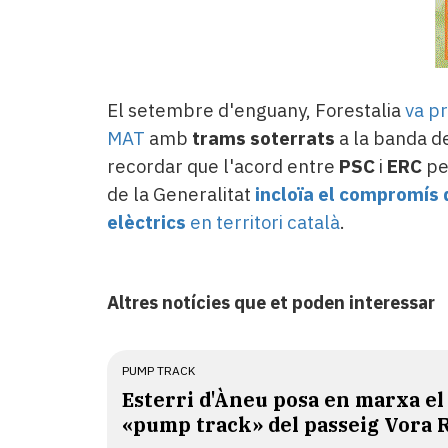
El setembre d'enguany, Forestalia
va p
MAT
amb
trams soterrats
a la banda de
recordar que l'acord entre
PSC
i
ERC
pe
de la Generalitat
incloïa el compromís 
elèctrics
en territori català
.
Altres notícies que et poden interessar
PUMP TRACK
Esterri d'Àneu posa en marxa el
«pump track» del passeig Vora 