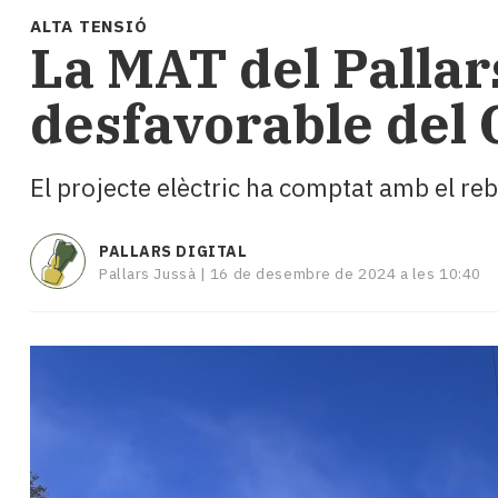
i
ALTA TENSIÓ
turisme
La MAT del Pallar
Cultura
Esports
desfavorable del
Mai
tant!
TV
El projecte elèctric ha comptat amb el reb
i
mitjans
El
PALLARS DIGITAL
temps
Pallars Jussà |
16 de desembre de 2024 a les 10:40
Reportatges
Entrevistes
Enquestes
A
escena!
Dis
la
teva!