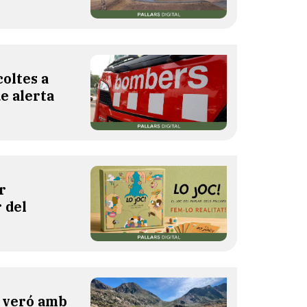
oltes a
de alerta
r
 del
l veró amb