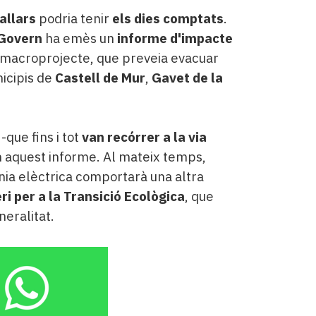
allars
podria tenir
els dies comptats
.
Govern
ha emès un
informe d'impacte
 macroprojecte, que preveia evacuar
nicipis de
Castell de Mur
,
Gavet de la
-que fins i tot
van recórrer a la via
n aquest informe. Al mateix temps,
ínia elèctrica comportarà una altra
ri per a la Transició Ecològica
, que
neralitat.