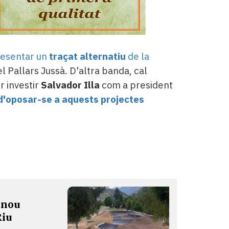
resentar un
traçat alternatiu
de la
l Pallars Jussà. D'altra banda, cal
r investir
Salvador Illa
com a president
d'oposar-se a aquests projectes
 nou
Riu