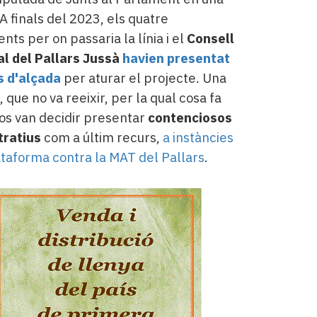
 A finals del 2023, els quatre
nts per on passaria la línia i el
Consell
l del Pallars Jussà
havien presentat
s d'alçada
per aturar el projecte. Una
, que no va reeixir, per la qual cosa fa
s van decidir presentar
contenciosos
tratius
com a últim recurs,
a instàncies
ataforma contra la MAT del Pallars
.