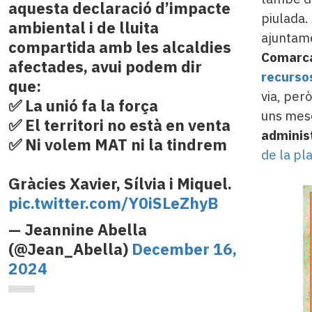
aquesta declaració d’impacte
piulada.
ambiental i de lluita
ajuntame
compartida amb les alcaldies
Comarca
afectades, avui podem dir
recurso
que:
via, però
✅ La unió fa la força
uns meso
✅ El territori no està en venta
adminis
✅ Ni volem MAT ni la tindrem
de la pl
Gràcies Xavier, Sílvia i Miquel.
pic.twitter.com/Y0iSLeZhyB
— Jeannine Abella
(@Jean_Abella)
December 16,
2024