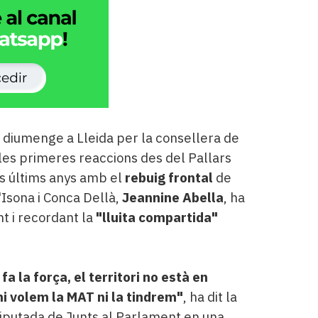
t diumenge a Lleida per la consellera de
t les primeres reaccions des del Pallars
ls últims anys amb el
rebuig frontal
de
'Isona i Conca Dellà,
Jeannine Abella
, ha
nt i recordant la
"lluita compartida"
 fa la força, el territori no està en
ni volem la MAT ni la tindrem"
, ha dit la
putada de Junts al Parlament en una