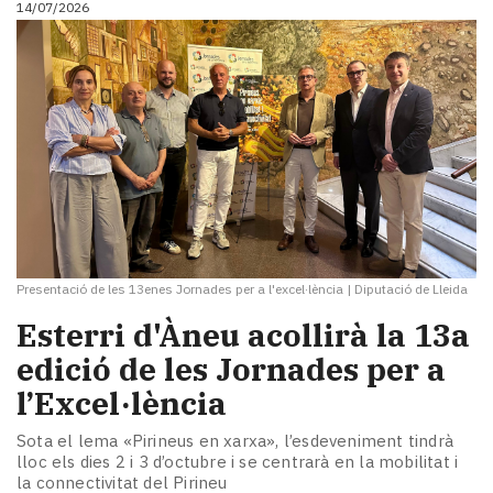
14/07/2026
i
turisme
Cultura
Esports
Mai
tant!
TV
i
mitjans
El
temps
Presentació de les 13enes Jornades per a l'excel·lència
|
Diputació de Lleida
Reportatges
Entrevistes
Esterri d'Àneu acollirà la 13a
Enquestes
edició de les Jornades per a
A
l’Excel·lència
escena!
Dis
Sota el lema «Pirineus en xarxa», l’esdeveniment tindrà
la
lloc els dies 2 i 3 d’octubre i se centrarà en la mobilitat i
teva!
la connectivitat del Pirineu