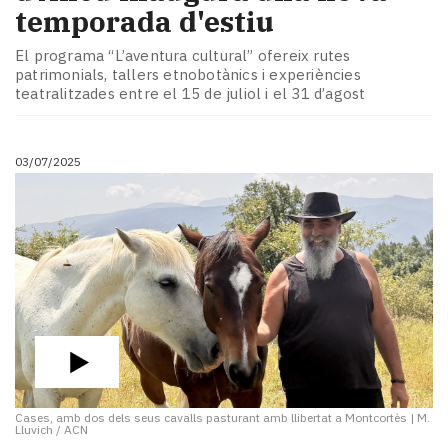
temporada d'estiu
El programa “L’aventura cultural” ofereix rutes
patrimonials, tallers etnobotànics i experiències
teatralitzades entre el 15 de juliol i el 31 d’agost
03/07/2025
Cases, amb dos dels seus cavalls pasturant amb llibertat a Montcortès
|
M.
Lluvich / ACN