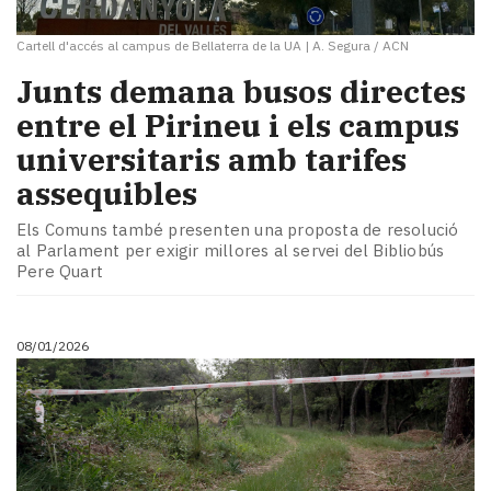
Cartell d'accés al campus de Bellaterra de la UA
|
A. Segura / ACN
​Junts demana busos directes
entre el Pirineu i els campus
universitaris amb tarifes
assequibles
Els Comuns també presenten una proposta de resolució
al Parlament per exigir millores al servei del Bibliobús
Pere Quart
08/01/2026