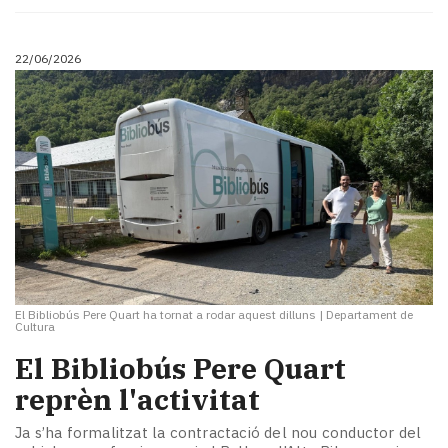
Subscriptors
La
newsletter
22/06/2026
del
Pallars
Contingut
patrocinat
Lo
més
llegit...
Editorial
El Bibliobús Pere Quart ha tornat a rodar aquest dilluns
|
Departament de
Cultura
El Bibliobús Pere Quart
reprèn l'activitat
Ja s’ha formalitzat la contractació del nou conductor del