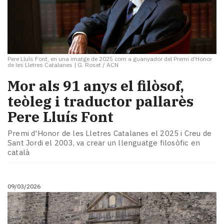
Pere Lluís Font, en una imatge de 2025 com a guanyador del Premi d'Honor
de les Lletres Catalanes
|
G. Roset / ACN
Mor als 91 anys el filòsof,
teòleg i traductor pallarès
Pere Lluís Font
Premi d'Honor de les Lletres Catalanes el 2025 i Creu de
Sant Jordi el 2003, va crear un llenguatge filosòfic en
català
09/03/2026