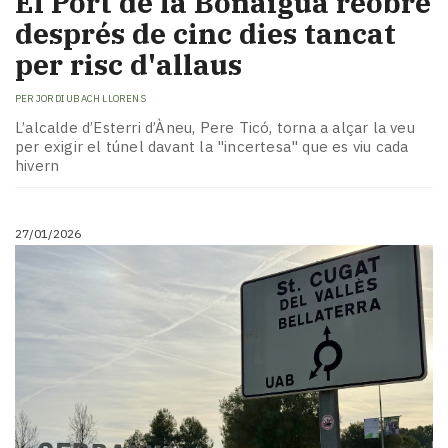
El Port de la Bonaigua reobre
després de cinc dies tancat
per risc d'allaus
PER
JORDI UBACH LLORENS
L’alcalde d’Esterri d’Àneu, Pere Ticó, torna a alçar la veu
per exigir el túnel davant la "incertesa" que es viu cada
hivern
27/01/2026