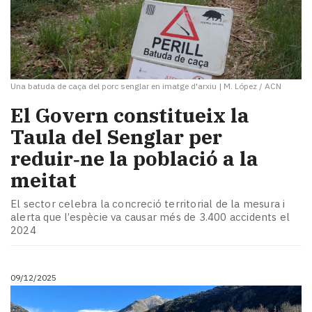
Una batuda de caça del porc senglar en imatge d'arxiu
|
M. López / ACN
​El Govern constitueix la
Taula del Senglar per
reduir‑ne la població a la
meitat
El sector celebra la concreció territorial de la mesura i
alerta que l’espècie va causar més de 3.400 accidents el
2024
09/12/2025