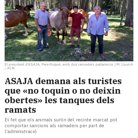
El president d'ASAJA, Pere Roqué, amb dos ramaders pallaresos
|
M. Lluvich
/ ACN
ASAJA demana als turistes
que «no toquin o no deixin
obertes» les tanques dels
ramats
El fet que els animals surtin del recinte marcat pot
comportar sancions als ramaders per part de
l'administració