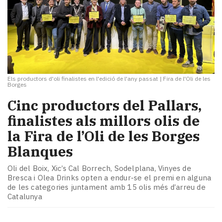
Els productors d'oli finalistes en l'edició de l'any passat
|
Fira de l'Oli de les
Borges
Cinc productors del Pallars,
finalistes als millors olis de
la Fira de l’Oli de les Borges
Blanques
Oli del Boix, Xic’s Cal Borrech, Sodelplana, Vinyes de
Bresca i Olea Drinks opten a endur-se el premi en alguna
de les categories juntament amb 15 olis més d’arreu de
Catalunya