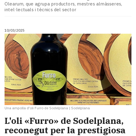
Olearum, que agrupa productors, mestres almàsseres,
intel·lectuals i tècnics del sector
10/03/2025
Una ampolla d'oli Furro de Sodelplana
|
Sodelplana
L'oli «Furro» de Sodelplana,
reconegut per la prestigiosa