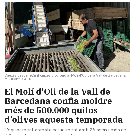
Caelles descarregant caixes d'oli verd al Molí d'Oli de la Vall de Barcedana
|
M. Lluvich / ACN
​El Molí d'Oli de la Vall de
Barcedana confia moldre
més de 500.000 quilos
d'olives aquesta temporada
L'equipament compta actualment amb 26 socis i més de