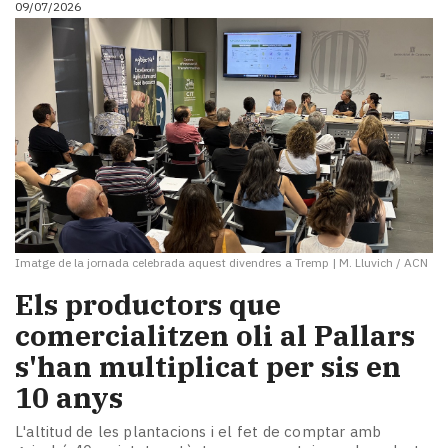
09/07/2026
i
turisme
Cultura
Esports
Mai
tant!
TV
i
mitjans
El
temps
Imatge de la jornada celebrada aquest divendres a Tremp
|
M. Lluvich / ACN
Reportatges
Entrevistes
Els productors que
Enquestes
comercialitzen oli al Pallars
A
s'han multiplicat per sis en
escena!
Dis
10 anys
la
teva!
L'altitud de les plantacions i el fet de comptar amb