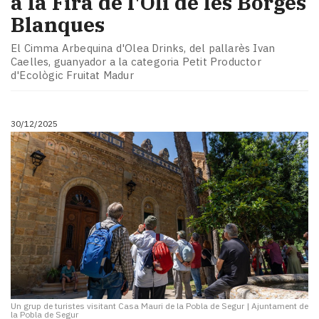
a la Fira de l'Oli de les Borges
Blanques
El Cimma Arbequina d'Olea Drinks, del pallarès Ivan
Caelles, guanyador a la categoria Petit Productor
d'Ecològic Fruitat Madur
30/12/2025
Un grup de turistes visitant Casa Mauri de la Pobla de Segur
|
Ajuntament de
la Pobla de Segur