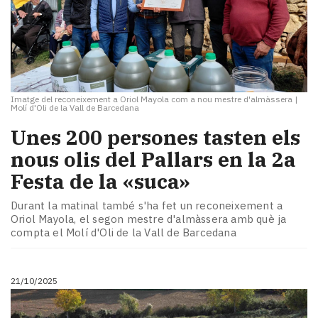
Imatge del reconeixement a Oriol Mayola com a nou mestre d'almàssera
|
Molí d'Oli de la Vall de Barcedana
Unes 200 persones tasten els
nous olis del Pallars en la 2a
Festa de la «suca»
Durant la matinal també s'ha fet un reconeixement a
Oriol Mayola, el segon mestre d'almàssera amb què ja
compta el Molí d'Oli de la Vall de Barcedana
21/10/2025