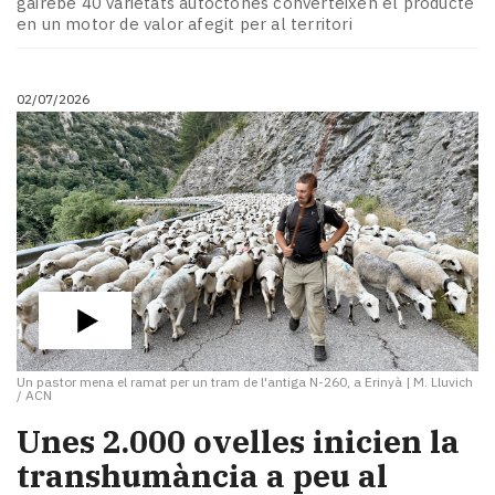
gairebé 40 varietats autòctones converteixen el producte
Subscriptors
en un motor de valor afegit per al territori
La
newsletter
del
02/07/2026
Pallars
Contingut
patrocinat
Lo
més
llegit...
Editorial
Un pastor mena el ramat per un tram de l'antiga N-260, a Erinyà
|
M. Lluvich
/ ACN
​Unes 2.000 ovelles inicien la
transhumància a peu al