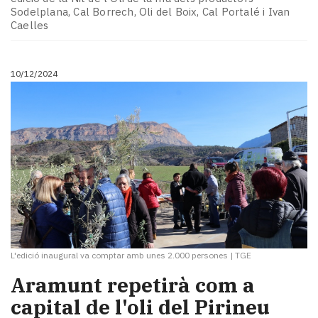
Sodelplana, Cal Borrech, Oli del Boix, Cal Portalé i Ivan
Caelles
10/12/2024
L'edició inaugural va comptar amb unes 2.000 persones
|
TGE
Aramunt repetirà com a
capital de l'oli del Pirineu