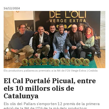
16/12/2024
Els productors pallaresos premiats a la Nit de l'Oli Verge Extra
|
Cedida
El Cal Portalé Picual, entre
els 10 millors olis de
Catalunya
Els olis del Pallars s’emporten 12 premis de la primera
edició de la Nit de l'Oli de la mà dels productors