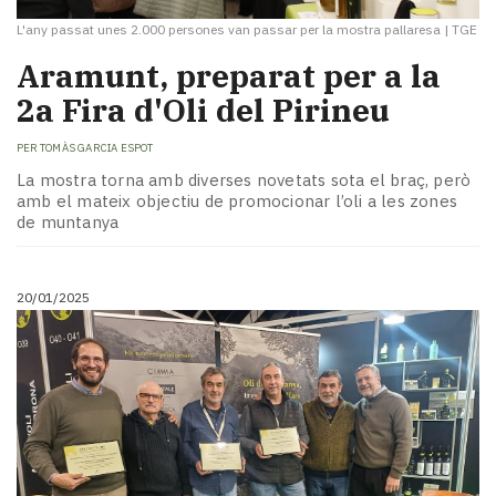
L'any passat unes 2.000 persones van passar per la mostra pallaresa
|
TGE
Aramunt, preparat per a la
2a Fira d'Oli del Pirineu
PER
TOMÀS GARCIA ESPOT
La mostra torna amb diverses novetats sota el braç, però
amb el mateix objectiu de promocionar l’oli a les zones
de muntanya
20/01/2025