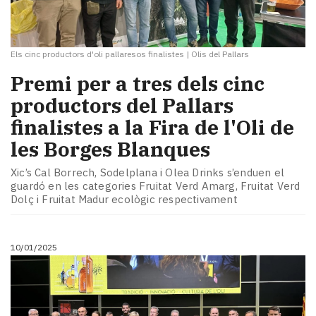
Els cinc productors d'oli pallaresos finalistes
|
Olis del Pallars
Premi per a tres dels cinc
productors del Pallars
finalistes a la Fira de l'Oli de
les Borges Blanques
Xic’s Cal Borrech, Sodelplana i Olea Drinks s’enduen el
guardó en les categories Fruitat Verd Amarg, Fruitat Verd
Dolç i Fruitat Madur ecològic respectivament
10/01/2025