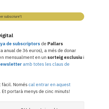
per subscriure't
igital
a de subscriptors
de
Pallars
a anual de 36 euros), a més de donar
cipen mensualment en un
sorteig exclusiu
i
ewsletter
amb totes les claus de
 fàcil. Només
cal entrar en aquest
. Et portarà menys de cinc minuts!