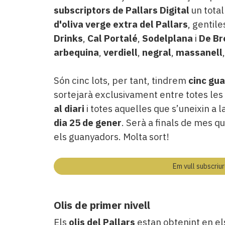
subscriptors de Pallars Digital
un tota
d'oliva verge extra del Pallars
, gentil
Drinks
,
Cal Portalé
,
Sodelplana
i
De Br
arbequina
,
verdiell
,
negral
,
massanell
Són cinc lots, per tant, tindrem
cinc gu
sortejarà exclusivament entre totes les
al diari
i totes aquelles que s’uneixin a l
dia 25 de gener
. Serà a finals de mes q
els guanyadors. Molta sort!
Em vull subscriur
Olis de primer nivell
Els
olis del Pallars
estan obtenint en el