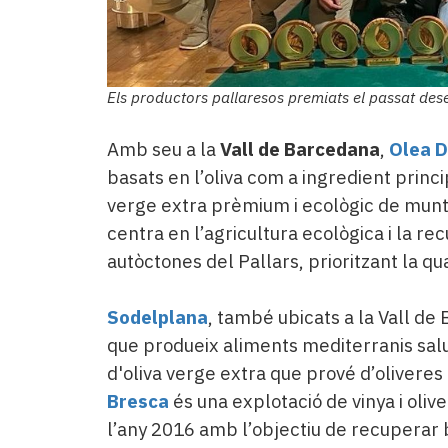
Els productors pallaresos premiats el passat dese
Amb seu a la
Vall de Barcedana
,
Olea D
basats en l’oliva com a ingredient princi
verge extra prèmium i ecològic de mun
centra en l’agricultura ecològica i la re
autòctones del Pallars, prioritzant la qua
Sodelplana
, també ubicats a la Vall de
que produeix aliments mediterranis salu
d'oliva verge extra que prové d’oliveres
Bresca
és una explotació de vinya i oliv
l’any 2016 amb l’objectiu de recuperar