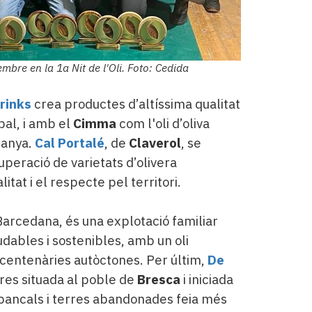
mbre en la 1a Nit de l'Oli. Foto: Cedida
rinks
crea productes d’altíssima qualitat
pal, i amb el
Cimma
com l'oli d’oliva
tanya.
Cal Portalé
, de
Claverol
, se
cuperació de varietats d’olivera
litat i el respecte pel territori.
 Barcedana, és una explotació familiar
dables i sostenibles, amb un oli
 centenàries autòctones. Per últim,
De
eres situada al poble de
Bresca
i iniciada
 bancals i terres abandonades feia més