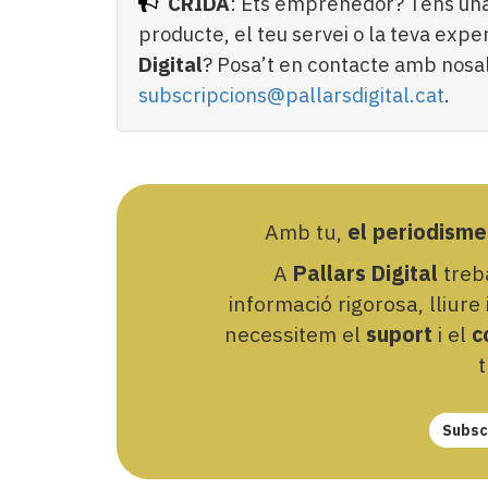
CRIDA
: Ets emprenedor? Tens una
producte, el teu servei o la teva exp
Digital
? Posa’t en contacte amb nosal
subscripcions@pallarsdigital.cat
.
Amb tu,
el periodisme
A
Pallars Digital
treba
informació rigorosa, lliure
necessitem el
suport
i el
c
t
Subscr