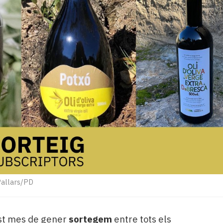
Pallars/PD
st mes de gener
sortegem
entre tots els