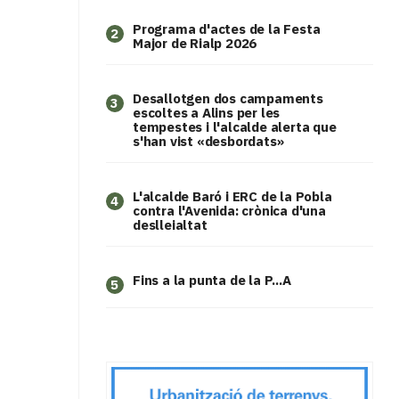
Programa d'actes de la Festa
2
Major de Rialp 2026
​Desallotgen dos campaments
3
escoltes a Alins per les
tempestes i l'alcalde alerta que
s'han vist «desbordats»
L'alcalde Baró i ERC de la Pobla
4
contra l'Avenida: crònica d'una
deslleialtat
Fins a la punta de la P...A
5