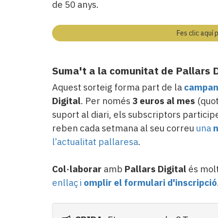
de 50 anys.
Fes clic aquí 
Suma't a la comunitat de Pallars D
Aquest sorteig forma part de la
campany
Digital
. Per només
3 euros al mes
(quot
suport al diari, els subscriptors parti
reben cada setmana al seu correu
una
n
l’actualitat pallaresa
.
Col·laborar
amb
Pallars Digital
és molt
enllaç i
omplir el formulari d'inscripció