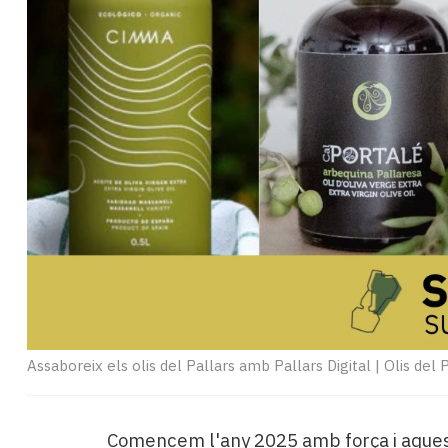
Subscriptors
La
newsletter
del
Pallars
Contingut
patrocinat
Lo
més
llegit...
Editorial
Assaboreix els olis del Pallars amb Pallars Digital
|
Olis del 
Comencem l'any 2025 amb força i aque