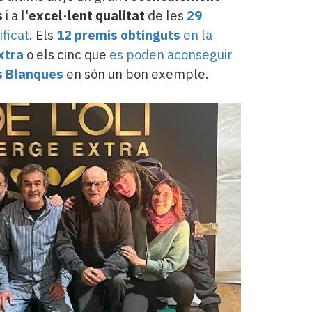
s
i a l'
excel·lent qualitat
de les
29
ificat
. Els
12 premis obtinguts
en la
Extra
o els cinc que
es poden aconseguir
es Blanques
en són un bon exemple.