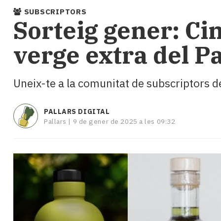
i
SUBSCRIPTORS
turisme
Sorteig gener: Cin
Cultura
Esports
verge extra del Pa
Mai
tant!
TV
Uneix-te a la comunitat de subscriptors de
i
mitjans
El
PALLARS DIGITAL
temps
Pallars |
9 de gener de 2025 a les 09:32
Reportatges
Entrevistes
Enquestes
A
escena!
Dis
la
teva!