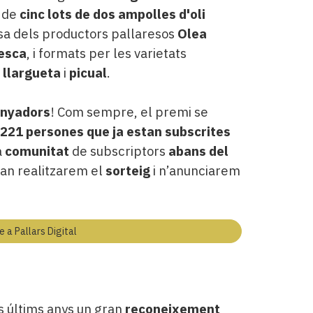
l de
cinc lots de dos ampolles d'oli
esa dels productors pallaresos
Olea
esca
, i formats per les varietats
,
llargueta
i
picual
.
anyadors
! Com sempre, el premi se
221 persones que ja estan subscrites
a
comunitat
de subscriptors
abans del
uan realitzarem el
sorteig
i n’anunciarem
e a Pallars Digital
s últims anys un gran
reconeixement