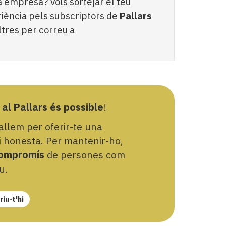
 empresa? Vols sortejar el teu
eriència pels subscriptors de
Pallars
tres per correu a
 al Pallars és possible
!
llem per oferir-te una
 i honesta. Per mantenir-ho,
ompromís
de persones com
u.
iu-t'hi