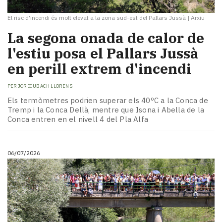
El risc d'incendi és molt elevat a la zona sud-est del Pallars Jussà
|
Arxiu
La segona onada de calor de
l'estiu posa el Pallars Jussà
en perill extrem d'incendi
PER
JORDI UBACH LLORENS
Els termòmetres podrien superar els 40ºC a la Conca de
Tremp i la Conca Dellà, mentre que Isona i Abella de la
Conca entren en el nivell 4 del Pla Alfa
06/07/2026