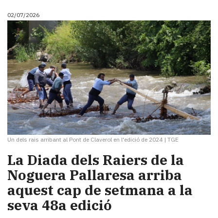
02/07/2026
Un dels rais arribant al Pont de Claverol en l'edició de 2024
|
TGE
La Diada dels Raiers de la
Noguera Pallaresa arriba
aquest cap de setmana a la
seva 48a edició