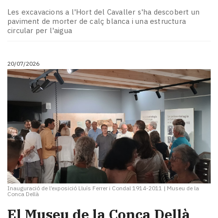
Subscriptors
Les excavacions a l'Hort del Cavaller s'ha descobert un
La
paviment de morter de calç blanca i una estructura
newsletter
circular per l'aigua
del
Pallars
Contingut
20/07/2026
patrocinat
Lo
més
llegit...
Editorial
Inauguració de l’exposició Lluís Ferrer i Condal 1914-2011
|
Museu de la
Conca Dellà
El Museu de la Conca Dellà