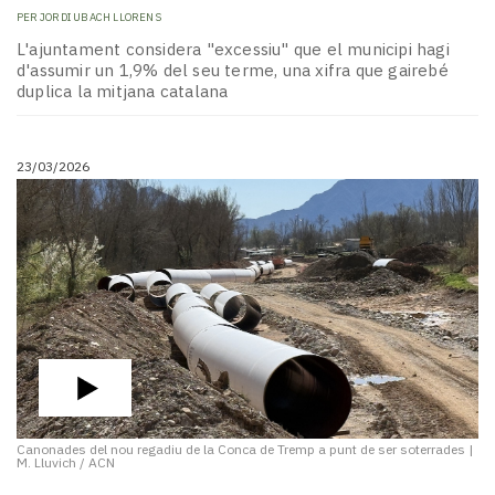
PER
JORDI UBACH LLORENS
L'ajuntament considera "excessiu" que el municipi hagi
d'assumir un 1,9% del seu terme, una xifra que gairebé
duplica la mitjana catalana
23/03/2026
Canonades del nou regadiu de la Conca de Tremp a punt de ser soterrades
|
M. Lluvich / ACN