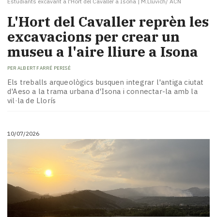
Estudiants excavant a l'Hort del Cavaller a Isona
|
M.Lluvich/ ACN
L'Hort del Cavaller reprèn les
excavacions per crear un
museu a l'aire lliure a Isona
PER
ALBERT FARRÉ PERISÉ
Els treballs arqueològics busquen integrar l'antiga ciutat
d'Aeso a la trama urbana d'Isona i connectar-la amb la
vil·la de Llorís
10/07/2026