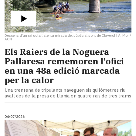
Descens d'un rai sota l'atenta mirada del públic al pont de Claverol
|
A. Mor /
ACN
​Els Raiers de la Noguera
Pallaresa rememoren l'ofici
en una 48a edició marcada
per la calor
Una trentena de tripulants naveguen sis quilòmetres riu
avall des de la presa de Llania en quatre rais de tres trams
04/07/2026