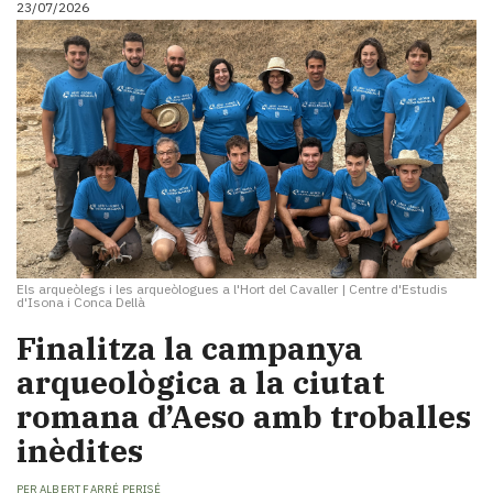
23/07/2026
i
turisme
Cultura
Esports
Mai
tant!
TV
i
mitjans
El
temps
Els arqueòlegs i les arqueòlogues a l'Hort del Cavaller
|
Centre d'Estudis
Reportatges
d'Isona i Conca Dellà
Entrevistes
Finalitza la campanya
Enquestes
A
arqueològica a la ciutat
escena!
romana d’Aeso amb troballes
Dis
inèdites
la
teva!
PER
ALBERT FARRÉ PERISÉ