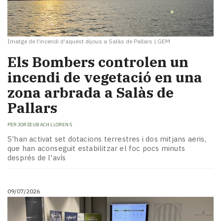
Imatge de l'incendi d'aquest dijous a Salàs de Pallars
|
GEM
Els Bombers controlen un
incendi de vegetació en una
zona arbrada a Salàs de
Pallars
PER
JORDI UBACH LLORENS
S'han activat set dotacions terrestres i dos mitjans aeris,
que han aconseguit estabilitzar el foc pocs minuts
després de l'avís
09/07/2026