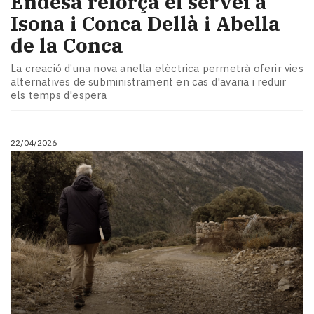
​Endesa reforça el servei a
Isona i Conca Dellà i Abella
de la Conca
La creació d’una nova anella elèctrica permetrà oferir vies
alternatives de subministrament en cas d'avaria i reduir
els temps d'espera
22/04/2026