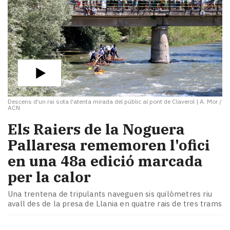
Descens d'un rai sota l'atenta mirada del públic al pont de Claverol
|
A. Mor /
ACN
​Els Raiers de la Noguera
Pallaresa rememoren l'ofici
en una 48a edició marcada
per la calor
Una trentena de tripulants naveguen sis quilòmetres riu
avall des de la presa de Llania en quatre rais de tres trams