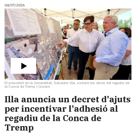
04/07/2026
El president de la Generalitat, Salvador Illa, visitant les obres del regadiu de
la Conca de Tremp
|
Govern
​Illa anuncia un decret d'ajuts
per incentivar l'adhesió al
regadiu de la Conca de
Tremp