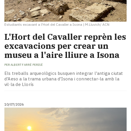
Estudiants excavant a l'Hort del Cavaller a Isona
|
M.Lluvich/ ACN
L'Hort del Cavaller reprèn les
excavacions per crear un
museu a l'aire lliure a Isona
PER
ALBERT FARRÉ PERISÉ
Els treballs arqueològics busquen integrar l'antiga ciutat
d'Aeso a la trama urbana d'Isona i connectar-la amb la
vil·la de Llorís
10/07/2026