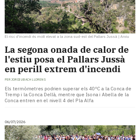
El risc d'incendi és molt elevat a la zona sud-est del Pallars Jussà
|
Arxiu
La segona onada de calor de
l'estiu posa el Pallars Jussà
en perill extrem d'incendi
PER
JORDI UBACH LLORENS
Els termòmetres podrien superar els 40ºC a la Conca de
Tremp i la Conca Dellà, mentre que Isona i Abella de la
Conca entren en el nivell 4 del Pla Alfa
06/07/2026