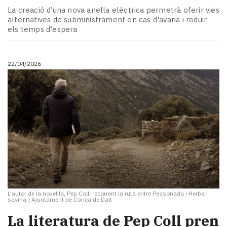
La creació d’una nova anella elèctrica permetrà oferir vies
alternatives de subministrament en cas d'avaria i reduir
els temps d'espera
22/04/2026
L'autor de la novel·la, Pep Coll, recorrent la ruta entre Pessonada i Herba-
savina
|
Ajuntament de Conca de Dalt
La literatura de Pep Coll pren