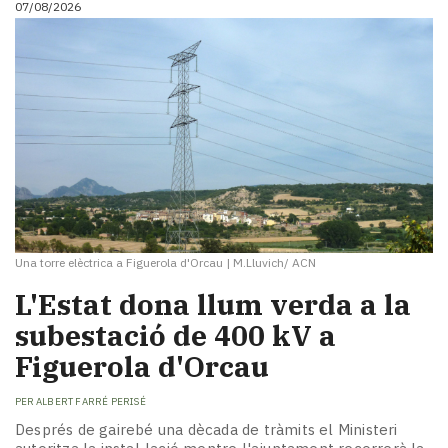
07/08/2026
i
turisme
Cultura
Esports
Mai
tant!
TV
i
mitjans
El
temps
Una torre elèctrica a Figuerola d'Orcau
|
M.Lluvich/ ACN
Reportatges
Entrevistes
L'Estat dona llum verda a la
Enquestes
subestació de 400 kV a
A
Figuerola d'Orcau
escena!
Dis
PER
ALBERT FARRÉ PERISÉ
la
teva!
Després de gairebé una dècada de tràmits el Ministeri