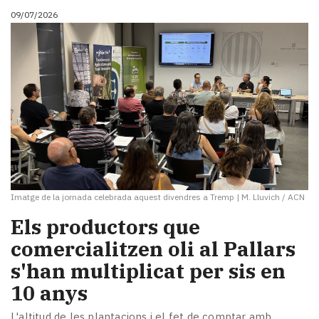
09/07/2026
Imatge de la jornada celebrada aquest divendres a Tremp
|
M. Lluvich / ACN
Els productors que
comercialitzen oli al Pallars
s'han multiplicat per sis en
10 anys
L'altitud de les plantacions i el fet de comptar amb