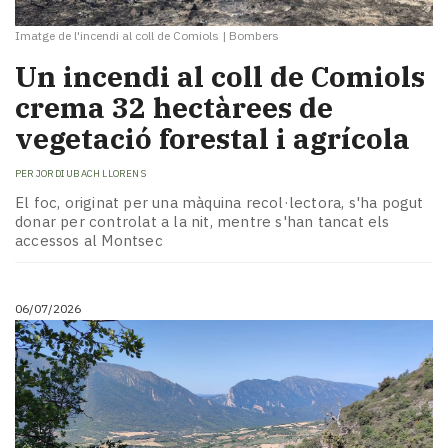
Imatge de l'incendi al coll de Comiols
|
Bombers
Un incendi al coll de Comiols
crema 32 hectàrees de
vegetació forestal i agrícola
PER
JORDI UBACH LLORENS
El foc, originat per una màquina recol·lectora, s'ha pogut
donar per controlat a la nit, mentre s'han tancat els
accessos al Montsec
06/07/2026