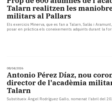
Prop de 600 alumnes de l'aca
Subscriptors
Talarn realitzen les maniobr
La
newsletter
militars al Pallars
del
Pallars
Els exercicis Minerva, que es fan a Talarn, Salàs i Aramunt
posar en pràctica els coneixements adquirits durant la f
Contingut
patrocinat
Lo
més
llegit...
Editorial
08/04/2026
Antonio Pérez Díaz, nou coro
director de l'acadèmia milita
Talarn
Substitueix Ángel Rodríguez Gallo, nomenat l'abril del 2