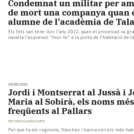
Condemnat un militar per a
de mort una companya quan 
alumne de l'acadèmia de Tal
Els fets van tenir lloc l'any 2022, quan el processat va g
navalla l'expressió "mor-te" a la porta de l'habitació de l
29/05/2025
Jordi i Montserrat al Jussà i J
Maria al Sobirà, els noms més
freqüents al Pallars
PER
TOMÀS GARCIA ESPOT
Pel que fa als cognoms, Sànchez i Garcia són els més habi