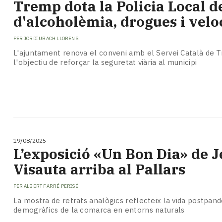
Tremp dota la Policia Local d
d'alcoholèmia, drogues i velo
PER
JORDI UBACH LLORENS
L'ajuntament renova el conveni amb el Servei Català de T
l'objectiu de reforçar la seguretat viària al municipi
19/08/2025
L’exposició «Un Bon Dia» de J
Visauta arriba al Pallars
PER
ALBERT FARRÉ PERISÉ
La mostra de retrats analògics reflecteix la vida postpand
demogràfics de la comarca en entorns naturals