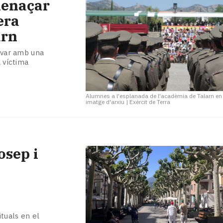
menaçar
era
arn
ravar amb una
a víctima
Alumnes a l'esplanada de l'acadèmia de Talarn en
imatge d'arxiu
|
Exèrcit de Terra
osep i
tuals en el