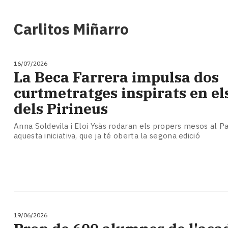
i
turisme
Carlitos Miñarro
Cultura
Esports
Mai
16/07/2026
tant!
La Beca Farrera impulsa dos
TV
curtmetratges inspirats en el
i
mitjans
dels Pirineus
El
temps
Anna Soldevila i Eloi Ysàs rodaran els propers mesos al Pa
aquesta iniciativa, que ja té oberta la segona edició
Reportatges
Entrevistes
Enquestes
A
escena!
Dis
la
19/06/2026
teva!