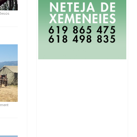
Jesús
ament