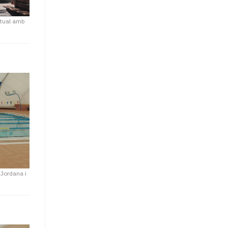
itual amb
 Jordana i