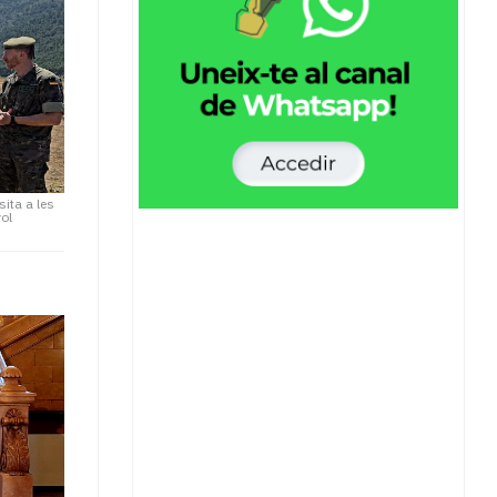
sita a les
ol