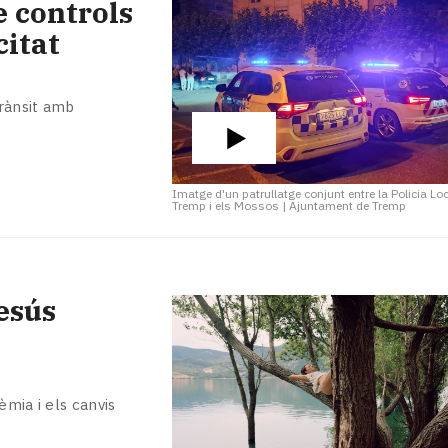
e controls
citat
rànsit amb
Imatge d'un patrullatge conjunt entre la Policia Lo
Tremp i els Mossos
|
Ajuntament de Tremp
esús
èmia i els canvis