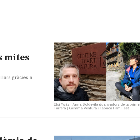
s mites
llars gràcies a
Eloi Ysàs i Anna Soldevila guanyadors de la prime
Farrera
|
Gemma Ventura i Tabaca Film Fest