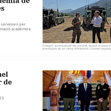
dèmia de
es
, serveixen per
ormació acadèmica
Crespín, acompanyat del coronel, durant la seva vi
pràctiques en un camp d'Aramunt
|
Govern espany
nel
r de
023