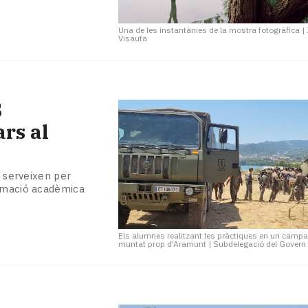
Una de les instantànies de la mostra fotogràfica
|
Visauta
S
ars al
, serveixen per
ormació acadèmica
Els alumnes realitzant les pràctiques en un camp
muntat prop d'Aramunt
|
Subdelegació del Govern