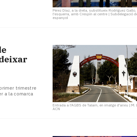
Pérez Díaz, a la dreta, substitueix Rodríguez Gallo,
l'esquerra, amb Crespín al centre
|
Subdelegació d
espanyol
de
 deixar
 primer trimestre
per a la comarca
Entrada a l'AGBS de Talarn, en imatge d'arxiu
|
M. 
ACN