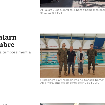
Al Pallars Jussà, Jordi és el nom d'home més hab
un 17,11%
|
TGE
alarn
embre
-la temporalment a
El president i la vicepresidenta del Consell, Ramon
Alba Moré, amb els dirigents de l'AGBS
|
CCPJ