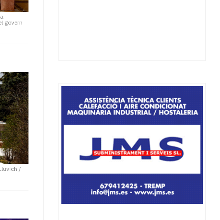
 a
el govern
Lluvich /